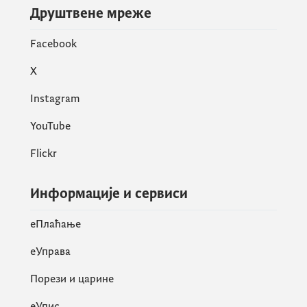
Друштвене мреже
Facebook
X
Instagram
YouTube
Flickr
Информације и сервиси
eПлаћање
еУправа
Порези и царине
eУпис