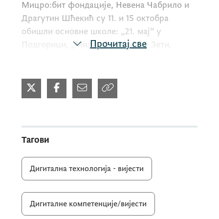
Мицро:бит фондације, Невена Чабрило и
Драгутин Шћекић су 11. и 15 октобра
обишли основне школе: „21. мај“ у
Прочитај све
Подгорици, „Милан Вукотић“ у Зети,
„Његош“ у Даниловграду и „Октоих“ у
Подгорици.
Посјете школама и часовима, на којима се
спроводе активности предвиђене
Пројектом, имале су за циљ пружање
Тагови
подршке наставницима/цама у
имплементацији мицро:бита у образовни
Дигитална технологија - вијести
процес, као и процјену могућности за
интеграцију предложених активности у
редовну наставу.
Дигиталне компетенције/вијести