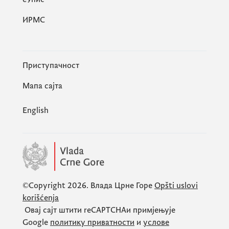
ИРМС
Приступачност
Мапа сајта
English
©Copyright 2026.
Влада Црне Горе
Opšti uslovi
korišćenja
Овај сајт штити
reCAPTCHA
и примјењује
Google
политику приватности
и
услове