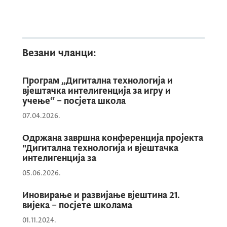
Током посјета, уочено је да дјеца показују
велико интересовање и активно учествују
у реализацији свих активности, док
Везани чланци:
наставници/це улажу изузетан труд и рад
како би се успјешно прилагодили новим
Програм „Дигитална технологија и
технологијама и наставним методама.
вјештачка интелигенција за игру и
учење“ – посјета школа
07.04.2026.
Одржана завршна конференција пројекта
"Дигитална технологија и вјештачка
интелигенција за
05.06.2026.
Иновирање и развијање вјештина 21.
вијека – посјете школама
01.11.2024.