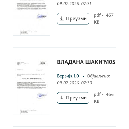
09.07.2026. 07:31
Рада Перовић
pdf
•
457
Преузми
KB
Вук Миличковић
ВЛАДАНА ШАКИЋ105
Верзија
1.0
•
Објављено
:
Јавни оглас 02-100/ 26-105/2 од
09.07.2026. 07:30
30.01.2026 за потребе Министарства
правде
pdf
•
456
Преузми
KB
кандидат:
Владана Шакић