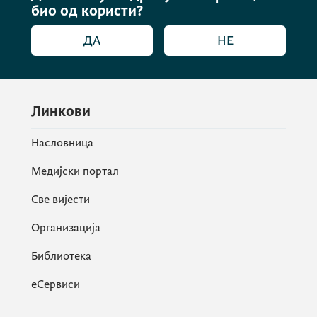
био од користи?
ДА
НЕ
Линкови
Насловница
Медијски портал
Све вијести
Организација
Библиотека
еСервиси