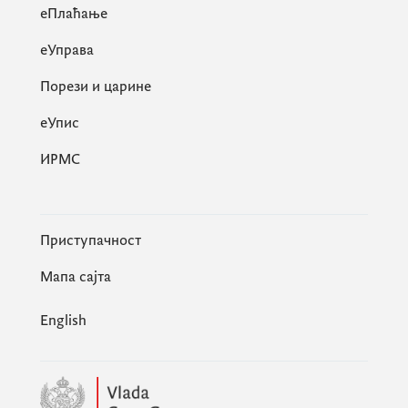
eПлаћање
еУправа
Порези и царине
eУпис
ИРМС
Приступачност
Мапа сајта
English