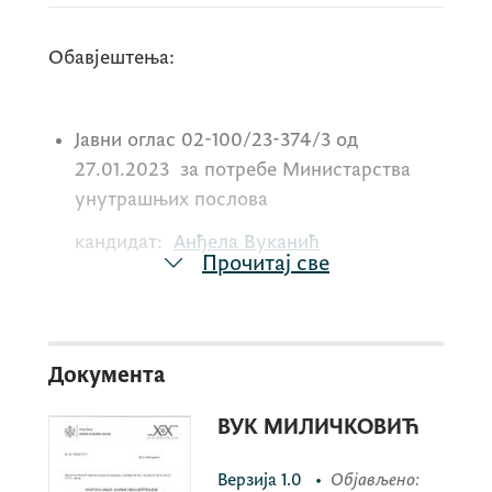
Обавјештења:
Јавни оглас 02-100/23-374/3 од
27.01.2023 за потребе Министарства
унутрашњих послова
кандидат:
Анђела Вуканић
Прочитај све
Јавни оглас 02-100/25-3243/3 од
29.12.2025 за потребе Министарства
Документа
просторног планирања, урбанизма и
државне имовине
ВУК МИЛИЧКОВИЋ
кандидати:
Верзија
1.0
•
Објављено
: