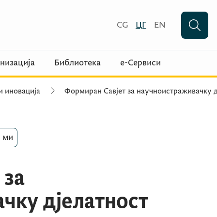
CG
ЦГ
EN
низација
Библиотека
е-Сервиси
и иновација
Формиран Савјет за научноистраживачку д
 ми
 за
чку д‌јелатност