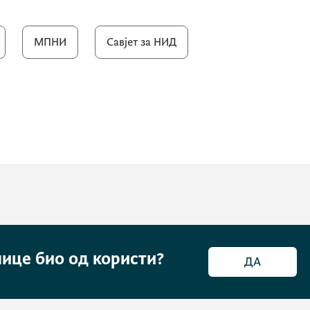
МПНИ
Савјет за НИД
нице био од користи?
ДА