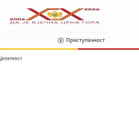
Приступачност
‌јелатност