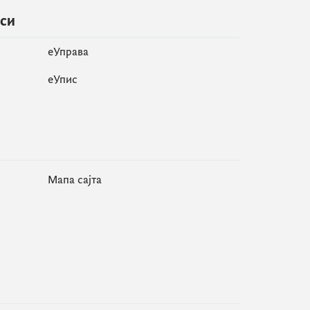
иси
еУправа
eУпис
Мапа сајта