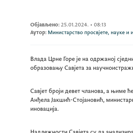
Објављено:
25.01.2024.
•
08:13
Аутор:
Министарство просвјете, науке и 
Влада Црне Горе је на одржаној сјед
образовању Савјета за научноистражи
Савјет броји девет чланова, а њиме ћ
Анђела Јакшић-Стојановић, министарк
иновација.
Надлежности Савјета су да анализира