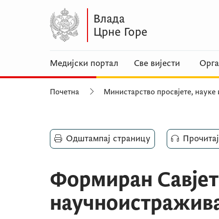
Медијски портал
Све вијести
Орга
Почетна
Министарство просвјете, науке 
Одштампај страницу
Прочитај
Формиран Савјет
научноистражива