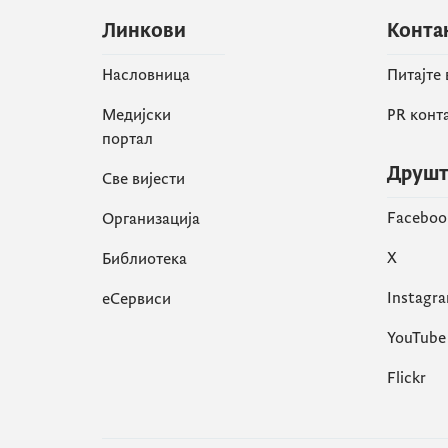
Линкови
Конта
Насловница
Питајте
Медијски
PR конт
портал
Друшт
Све вијести
Faceboo
Организација
X
Библиотека
Instagr
еСервиси
YouTube
Flickr