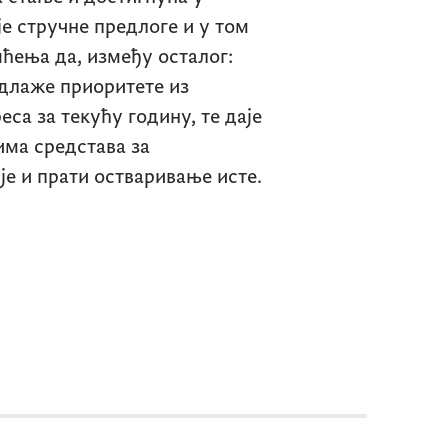
је стручне предлоге и у том
ења да, између осталог:
едлаже приоритете из
еса за текућу годину, те даје
ма средстава за
е и прати остваривање исте.