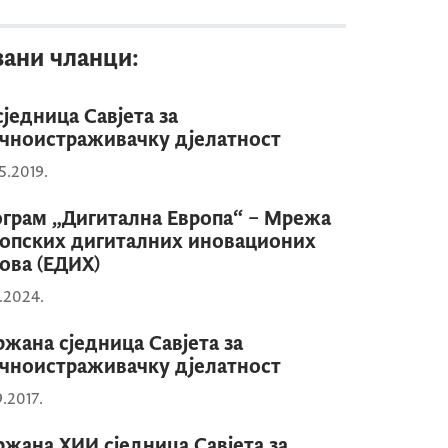
зани чланци:
 сједница Савјета за
чноистраживачку дјелатност
5.2019.
грам „Дигитална Европа“ – Мрежа
опских дигиталних иновационих
ова (ЕДИХ)
1.2024.
жана сједница Савјета за
чноистраживачку дјелатност
9.2017.
жана XИИ сједница Савјета за