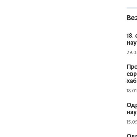
Ве
18.
нау
29.0
Про
евр
хаб
18.0
Одр
нау
15.0
Одр