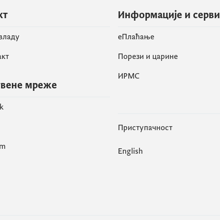
кт
Информације и серв
 владу
eПлаћање
акт
Порези и царине
ИРМС
вене мреже
k
Приступачност
am
English