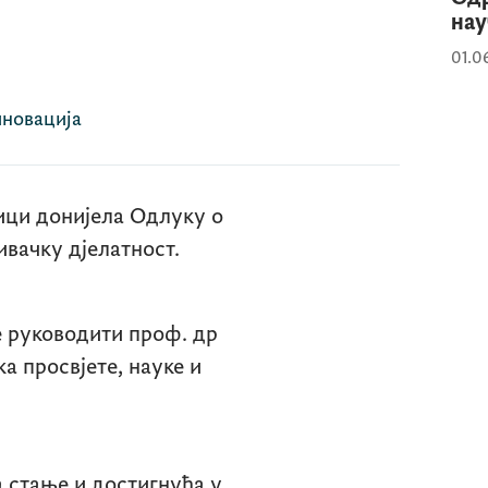
нау
01.0
иновација
ници донијела Одлуку о
вачку д‌јелатност.
е руководити проф. др
а просвјете, науке и
 стање и достигнућа у