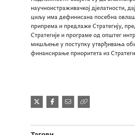
научноистраживачкој д‌јелатности, да
циљу има дефинисана посебна овлашћ
припрема и предлаже Стратегију, пр
Стратегије и програме од општег интр
мишљење у поступку утврђивања оби
финансирање приоритета из Стратегиј
Тагови