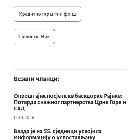
- Смањење финансијских баријера и
дијељење ризика са банкама;
Кредитно гарантни фонд
- Јачање домаће конкурентности и
отварање нових радних мјеста;
Гјелосхај Ник
- Подршка младим предузетницима,
почетницима и женама у бизнису.
Закон о кредитно-гарантном фонду значи
нову шансу за бржи и сигурнији развој
Везани чланци:
црногорске привреде, стварајући
повољније услове за бизнис и дугорочну
Опроштајна посјета амбасадорке Рајнке:
Потврда снажног партнерства Црне Горе и
стабилност привреде!
САД
12.01.2026.
Nik Gjeloshaj
,
Потпредсједник Владе за економску
Влада је на 55. сједници усвојила
политику и министар економског развоја
Информацију о успостављању