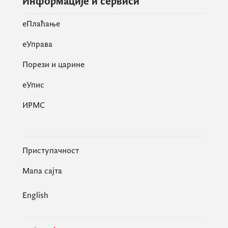
Информације и сервиси
eПлаћање
еУправа
Порези и царине
eУпис
ИРМС
Приступачност
Мапа сајта
English