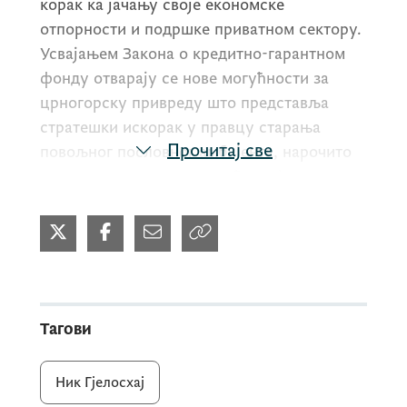
корак ка јачању своје економске
отпорности и подршке приватном сектору.
Усвајањем Закона о кредитно-гарантном
фонду отварају се нове могућности за
црногорску привреду што представља
стратешки искорак у правцу старања
Прочитај све
повољног пословног амбијента, нарочито
за мала и средња предузећа, која
представљају окосницу даљег раста и
развоја црногорске економије.
Укратко, шта овај закон значи конкретно за
црногорску привреду?
Тагови
- Већу доступност финансијских средстава
Ник Гјелосхај
за покретање и унапређење бизниса;