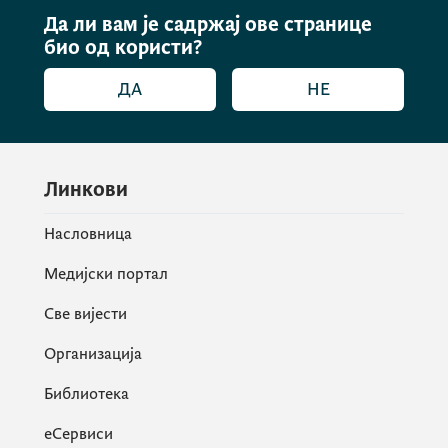
Да ли вам је садржај ове странице
био од користи?
ДА
НЕ
Линкови
Насловница
Медијски портал
Све вијести
Организација
Библиотека
еСервиси