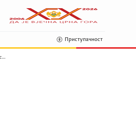
Приступачност
с
...