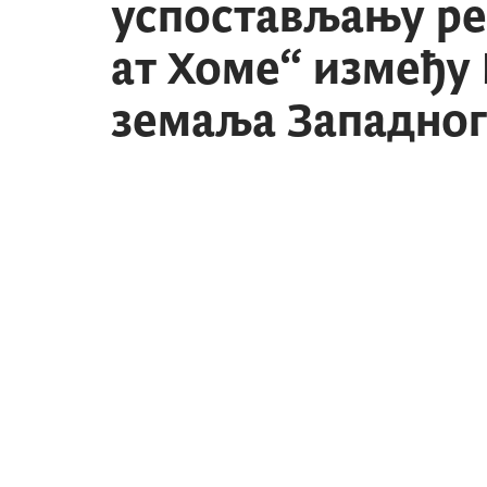
успостављању р
ат Хоме“ између 
земаља Западног