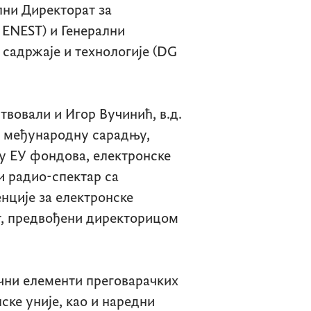
лни Директорат за
 ENEST)
и Генерални
 садржаје и технологије
(DG
твовали и Игор Вучинић, в.д.
а међународну сарадњу,
у ЕУ фондова, електронске
и радио-спектар са
нције за електронске
т, предвођени директорицом
чни елементи преговарачких
пске уније, као и наредни