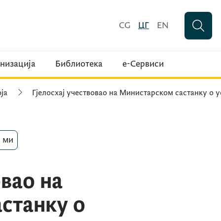
CG
ЦГ
EN
низација
Библиотека
е-Сервиси
ја
Гјелосхај учествовао на Министарском састанку о у
 ми
овао на
станку о