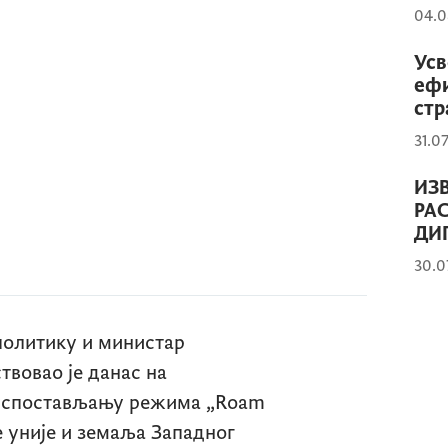
04.0
Усв
ефи
стр
31.0
ИЗВ
РА
ДИ
30.0
политику и министар
твовао је данас на
 успостављању режима
„Roam
 уније и земаља Западног