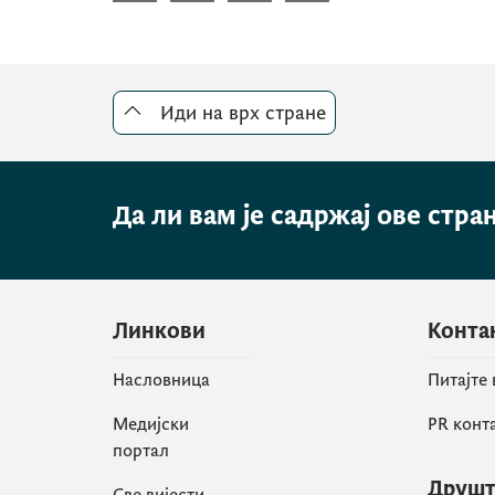
Иди на врх стране
Да ли вам је садржај ове стра
Линкови
Конта
Насловница
Питајте
Медијски
PR конт
портал
Друшт