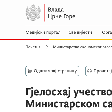
Медијски портал
Све вијести
Орга
Почетна
Министарство економског разво
Одштампај страницу
Прочитај
Гјелосхај учеств
Министарском са