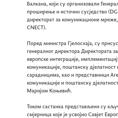
Балкана, који су организовали Генера
проширење и источно сусједство
(DG
директорат за комуникационе мреже,
CNECT)
.
Поред министра Гјелосхаја, су присус
генералног директора Директората з
европске интеграције, имплементациј
комуникације, поштанску дјелатност 
сарадницима, као и представници Аге
комуникације и поштанску дјелатнос
Маријом Коњевић.
Током састанка представљени су кљу
смјерница које је усвојио Савјет Евро