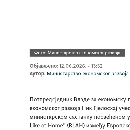
Фото:
Министарство економског развоја
Објављено:
12.06.2026.
•
13:32
Аутор:
Министарство економског развоја
Потпредсједник Владе за економску 
економског развоја Ник Гјелосхај учес
министарском састанку посвећеном
Like at Home“ (RLAH)
између Европске