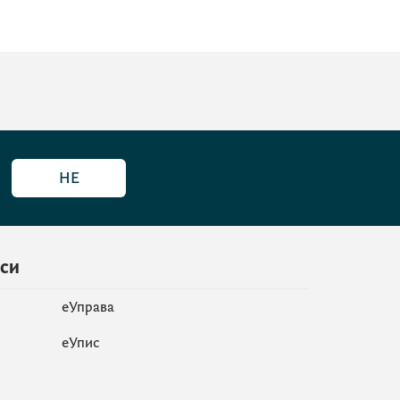
НЕ
иси
еУправа
eУпис