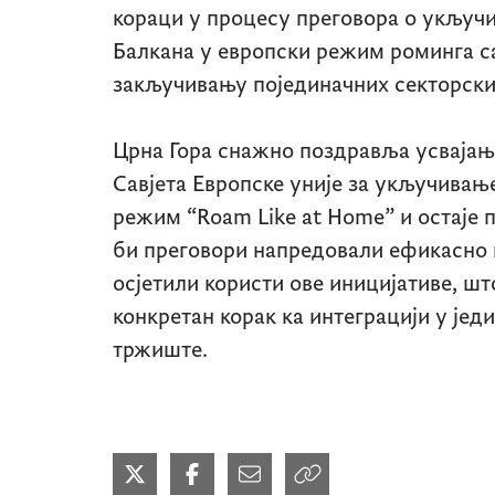
кораци у процесу преговора о укључ
Балкана у европски режим роминга с
закључивању појединачних секторски
Црна Гора снажно поздравља усвајањ
Савјета Европске уније за укључивањ
режим “
Roam Like at Home”
и остаје 
би преговори напредовали ефикасно и
осјетили користи ове иницијативе, шт
конкретан корак ка интеграцији у јед
тржиште.