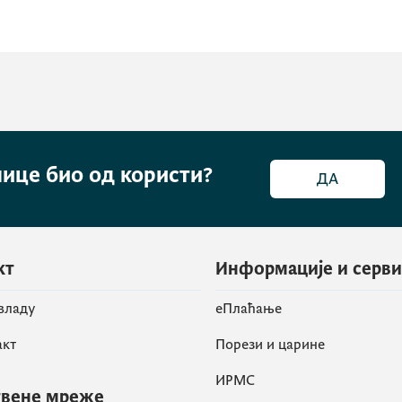
нице био од користи?
ДА
кт
Информације и серв
 владу
eПлаћање
акт
Порези и царине
ИРМС
вене мреже