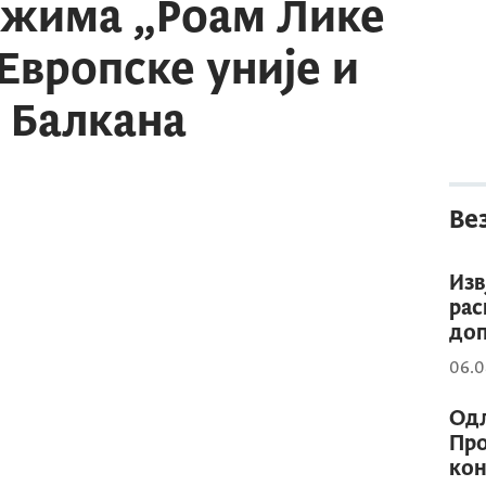
ежима „Роам Лике
Европске уније и
 Балкана
Ве
Изв
рас
доп
06.0
Одл
Про
кон