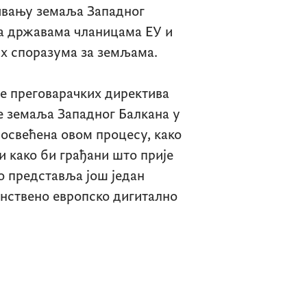
ивању земаља Западног
а државама чланицама ЕУ и
х споразума за земљама.
е преговарачких директива
е земаља Западног Балкана у
посвећена овом процесу, како
 како би грађани што прије
о представља још један
инствено европско дигитално