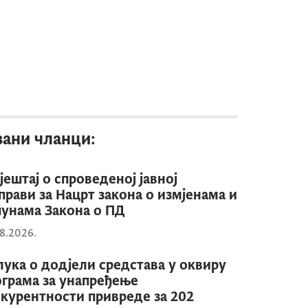
зани чланци:
јештај о спроведеној јавној
прави за Нацрт закона о измјенама и
унама Закона о ПД
8.2026.
ука о додјели средстава у оквиру
грама за унапређење
курентности привреде за 202