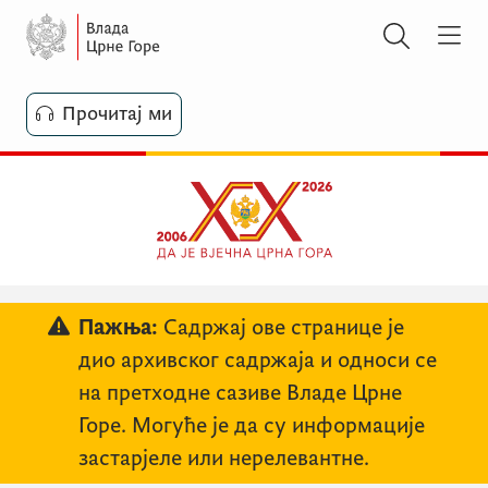
Прочитај ми
Пажња:
Садржај ове странице је
дио архивског садржаја и односи се
на претходне сазиве Владе Црне
Горе. Могуће је да су информације
застарјеле или нерелевантне.