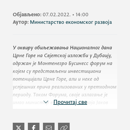
Објављено:
07.02.2022.
•
14:00
Аутор:
Министарство економског развоја
У оквиру обиљежавања Националног дана
Црне Горе на Свјетској изложби у Дубаију,
одржан је Монтенегро Бусинесс форум на
којем су представљени инвестициони
потенцијали Црне Горе, али и неке од
успјешних прича реализованих у претходном
периоду. Током Форума, своје излагање је
Прочитај све
имао министар економског развоја Јаков
Милатовић који је говорио о повољном
пословном амбијенту који је Влада
успоставила након само годину дана рада, а