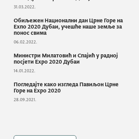
31.03.2022.
“Након изванредне прославе Националног
дана овдје на
Expo 2020
, искористили смо
Обиљежен Национални дан Црне Горе на
Еxпо 2020 Дубаи, учешће наше земље за
прилику да на Монтенегро Бусинесс
понос свима
форуму у Дубаију још једном покажемо
06.02.2022.
који су то разлози због којих би
инвеститори требало да дођу и улажу у
Министри Милатовић и Спајић у радној
Црну Гору. Овом приликом издвојио сам 10
посјети Expo 2020 Дубаи
кључних тачака због којих би требало
14.01.2022.
инвестирати у нашу земљу, а такође су и
Погледајте како изгледа Павиљон Црне
директор Агенције за инвестиције и
Горе на Expo 2020
предсједници општина говорили о свим
28.09.2021.
секторима и општинама које су повољне за
инвестиције.
Велико ми је задовољство што