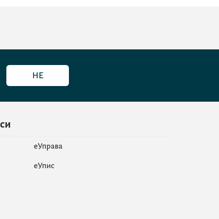
НЕ
иси
еУправа
eУпис