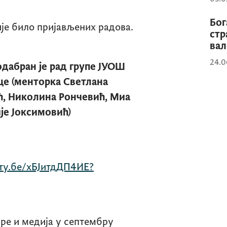
Бог
није било пријављених радова.
стр
вал
24.0
одабран је рад групе ЈУО
Ш
е (менторка Светлана
ић, Николина Рончевић, Миа
је Јоксимовић)
уту.бе/хБЈитдДП4ИЕ?
ре и медија у септембру