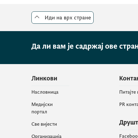
Иди на врх стране
Да ли вам је садржај ове стра
Линкови
Конта
Насловница
Питајте
Медијски
PR конт
портал
Друшт
Све вијести
Faceboo
Организација