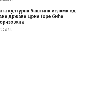
ата културна баштина ислама од
ане државе Црне Горе биће
оризована
6.2024.