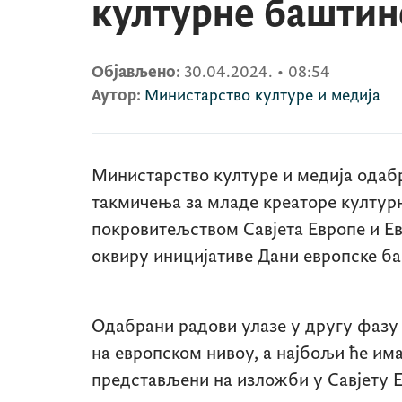
културне баштин
Објављено:
30.04.2024.
•
08:54
Аутор:
Министарство културе и медија
Министарство културе и медија одабр
такмичења за младе креаторе културн
покровитељством Савјета Европе и Ев
оквиру иницијативе Дани европске б
Одабрани радови улазе у другу фазу 
на европском нивоу, а најбољи ће им
представљени на изложби у Савјету Е