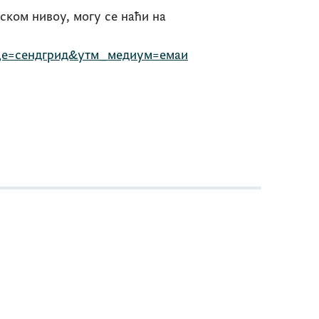
ком нивоу, могу се наћи на
е=сендгрид&утм_медиум=емаи