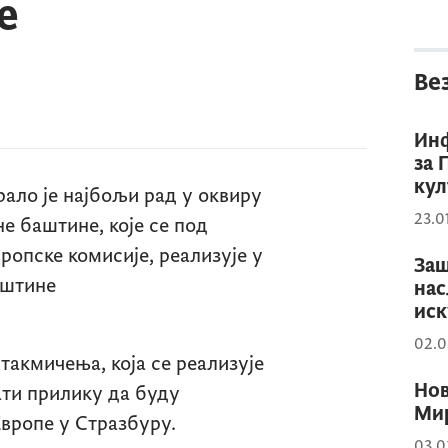
е
Ве
Инф
за 
кул
ало је најбољи рад у оквиру
23.0
е баштине, које се под
ропске комисије, реализује у
Заш
аштине
нас
иск
02.0
такмичења, која се реализује
Нов
ати прилику да буду
Мир
вропе у Стразбуру.
03.0