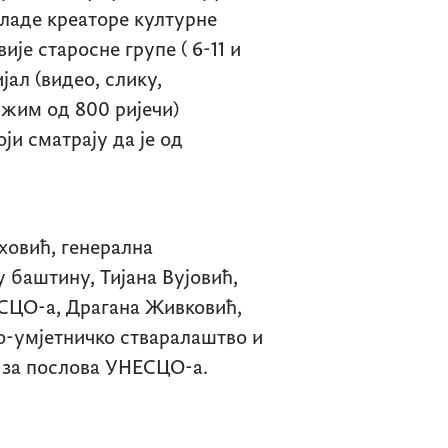
ладе креаторе културне
ије старосне групе ( 6-11 и
јал (видео, слику,
ужим од 800 ријечи)
ји сматрају да је од
ховић, генерална
 баштину, Тијана Вујовић,
СЦО-а, Драгана Живковић,
о-умјетничко стваралаштво и
 за послова УНЕСЦО-а.