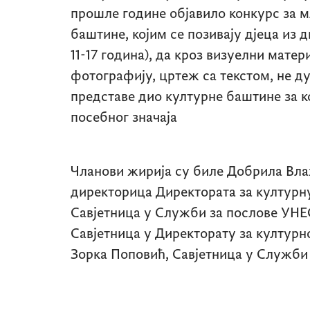
прошле године објавило конкурс за м
баштине, којим се позивају дјеца из дв
11-17 година), да кроз визуелни матери
фотографију, цртеж са текстом, не д
представе дио културне баштине за ко
посебног значаја
Чланови жирија су биле Добрила Вла
директорица Директората за културну
Савјетница у Служби за послове УНЕ
Савјетница у Директорату за културн
Зорка Поповић, Савјетница у Служби