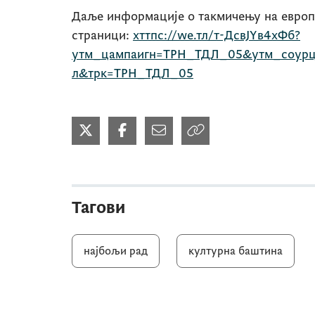
Даље информације о такмичењу на европс
страници:
хттпс://wе.тл/т-ДсвЈYв4хФб?
утм_цампаигн=ТРН_ТДЛ_05&утм_соурц
л&трк=ТРН_ТДЛ_05
Тагови
најбољи рад
културна баштина