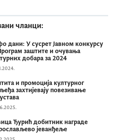
зани чланци:
о дани: У сусрет Јавном конкурсу
Програм заштите и очувања
турних добара за 2024
1.2024.
тита и промоција културног
љеђа захтијевају повезивање
устава
6.2025.
ица Ђурић добитник награде
ослављево јеванђеље
2.2025.