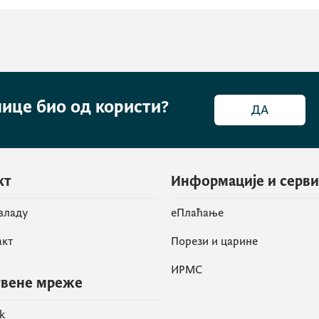
нице био од користи?
ДА
кт
Информације и серв
 владу
eПлаћање
акт
Порези и царине
ИРМС
вене мреже
k