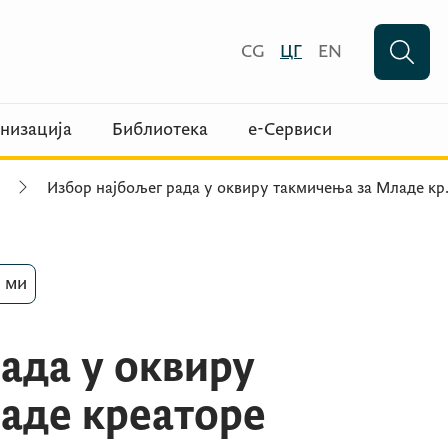
CG
ЦГ
EN
низација
Библиотека
е-Сервиси
Избор најбољег рада у оквиру такмичења за Младе кр
 ми
ада у оквиру
аде креаторе