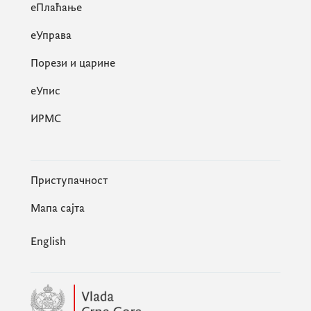
eПлаћање
еУправа
Порези и царине
eУпис
ИРМС
Приступачност
Мапа сајта
English