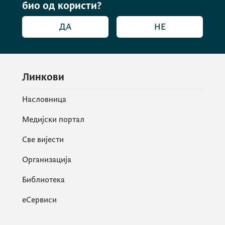
био од користи?
ДА
НЕ
Линкови
Насловница
Медијски портал
Све вијести
Организација
Библиотека
еСервиси