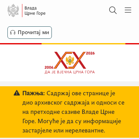
Прочитај ми
Пажња:
Садржај ове странице је
дио архивског садржаја и односи се
на претходне сазиве Владе Црне
Горе. Могуће је да су информације
застарјеле или нерелевантне.