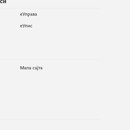
иси
еУправа
eУпис
Мапа сајта