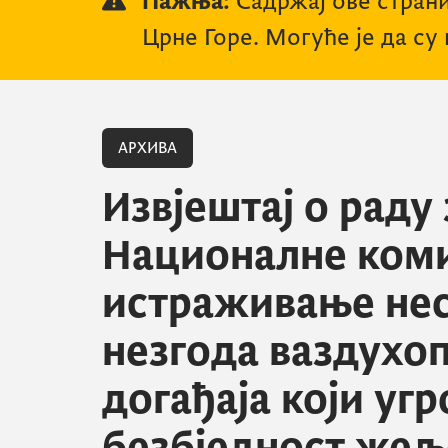
Пажња:
Садржај ове страни
Црне Горе. Могуће је да су
АРХИВА
Извјештај о раду 
Националне коми
истраживање нес
незгода ваздухо
догађаја који уг