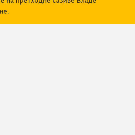
се на претходне сазиве Владе
не.