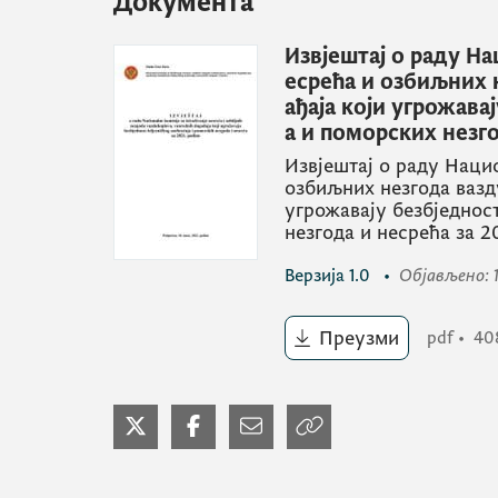
Документа
Извјештај о раду Н
есрећа и озбиљних 
ађаја који угрожава
а и поморских незго
Извјештај о раду Наци
озбиљних незгода вазд
угрожавају безбједнос
незгода и несрећа за 2
Верзија
1.0
•
Објављено
:
Преузми
pdf
•
40