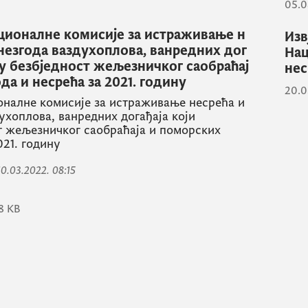
05.0
ационалне комисије за истраживање н
Изв
незгода ваздухоплова, ванредних дог
Нац
ју безбједност жељезничког саобраћај
нес
да и несрећа за 2021. годину
20.0
оналне комисије за истраживање несрећа и
ухоплова, ванредних догађаја који
т жељезничког саобраћаја и поморских
021. годину
 10.03.2022. 08:15
8 KB