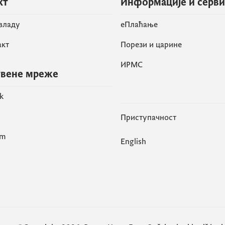
кт
Информације и серв
 владу
eПлаћање
акт
Порези и царине
ИРМС
вене мреже
k
Приступачност
am
English