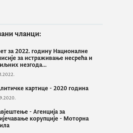
зани чланци:
ет за 2022. годину Националне
исије за истраживање несрећа и
иљних незгода...
1.2022.
литичке картице - 2020 година
9.2020.
вјештење - Агенција за
ијечавање корупције - Моторна
ила