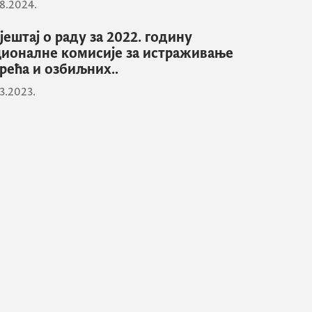
8.2024.
јештај о раду за 2022. годину
ионалне комисије за истраживање
рећа и озбиљних..
3.2023.