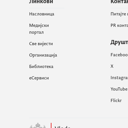
Линкови
Конта
Насловница
Питајте
Медијски
PR конт
портал
Друшт
Све вијести
Faceboo
Организација
X
Библиотека
Instagr
еСервиси
YouTube
Flickr