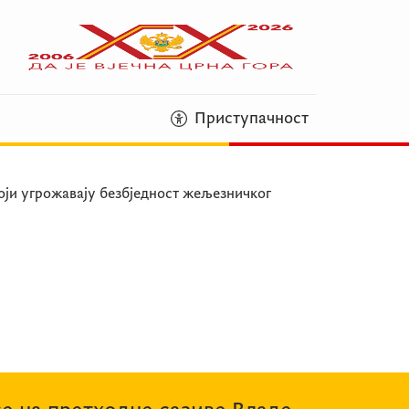
Приступачност
оји угрожавају безбједност жељезничког