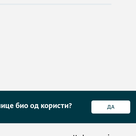
нице био од користи?
ДА