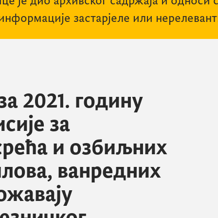
це је дио архивског садржаја и односи 
 информације застарјеле или нерелевант
за 2021. годину
сије за
рећа и озбиљних
плова, ванредних
рожавају