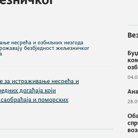
езничког
Ве
ање несрећа и озбиљних незгода
грожавају безбједност жељезничког
Буџ
а
ком
озб
04.0
е за истраживање несрећа и
едних догађаја који
Ана
 саобраћаја и поморских
28.0
Оба
спр
воз