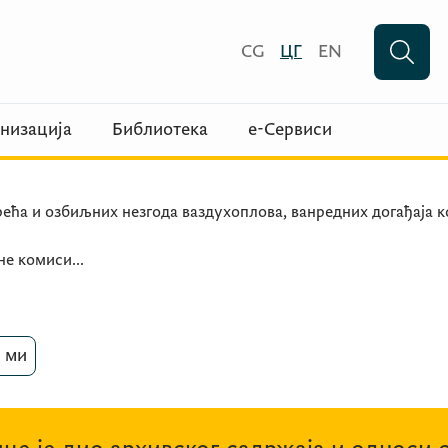
CG
ЦГ
EN
низација
Библиотека
е-Сервиси
ећа и озбиљних незгода ваздухоплова, ванредних догађаја к
лне комиси
...
 ми