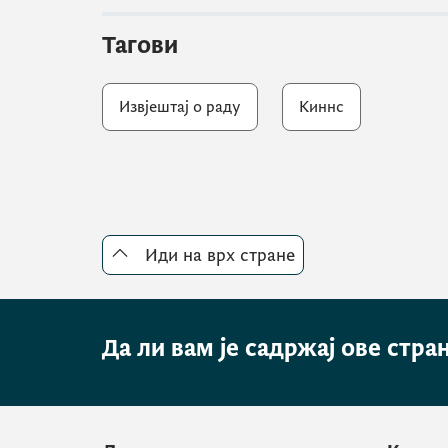
Тагови
Извјештај о раду
Киннс
Иди на врх стране
Да ли вам је садржај ове стра