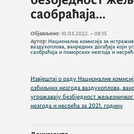
безбједност жељ
саобраћаја...
Објављено:
10.03.2022.
•
08:15
Аутор:
Национална комисија за истражив
ваздухоплова, ванредних догађаја који у
саобраћаја и поморских незгода и несрећ
Извјештај о раду Националне комисиј
озбиљних незгода ваздухоплова, ванр
угрожавају безбједност жељезничког
незгода и несрећа за 2021. годину