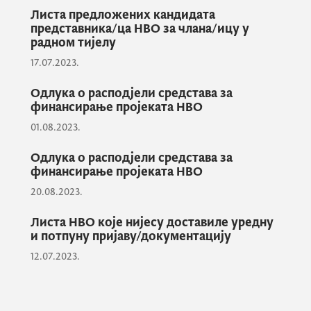
Листа предложених кандидата
области од јавног интереса и потребних
представника/ца НВО за члана/ицу у
средстава за финансирање пројеката и
радном тијелу
програма невладиних организација из
17.07.2023.
буџета Црне Горе у 2024. години.
Одлука о расподјели средстава за
финансирање пројеката НВО
Коментаре, иницијативе, предлоге и
01.08.2023.
сугестије заинтересовани су могли слати
Одлука о расподјели средстава за
поштом на адресу:
финансирање пројеката НВО
20.08.2023.
Министарство рада и социјалног старања,
Листа НВО које нијесу доставиле уредну
Римски трг, бр. 46, Подгорица (са назнаком
и потпуну пријаву/документацију
"Јавне консултације – СЕКТОРСКА
12.07.2023.
АНАЛИЗА – ЗАШТИТА ЛИЦА СА
ИНВАЛИДИТЕТОМ")
, као и електронским
путем на е-маил: