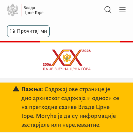
Прочитај ми
Пажња:
Садржај ове странице је
дио архивског садржаја и односи се
на претходне сазиве Владе Црне
Горе. Могуће је да су информације
застарјеле или нерелевантне.