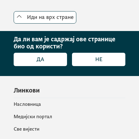
биљана.вуцетиц@мрс.гов.ме
Иди на врх стране
Извјештај о спроведеним јавним
консутацијама о Нацрту секторске анализе
Да ли вам је садржај ове странице
био од користи?
за област заштита лица са инвалидитетом
можете преузети
ОВДЈЕ.
ДА
НЕ
Линкови
Насловница
Медијски портал
Све вијести