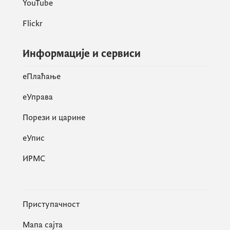
YouTube
Flickr
Информације и сервиси
eПлаћање
еУправа
Порези и царине
eУпис
ИРМС
Приступачност
Мапа сајта