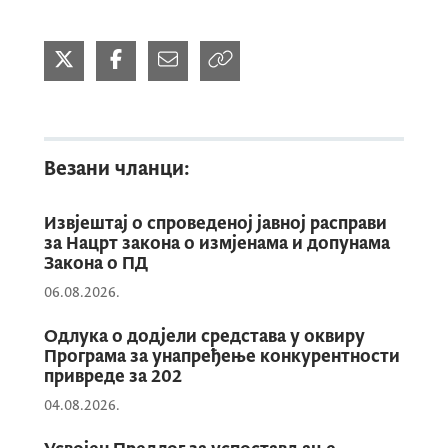
сугестија у писаној форми на адресу
Министарства економског развоја: Римски
трг број 46, 81.000 Подгорица или у
електронском облику на емаил адресе:
јасна.вујовиц@мек.гов.ме
и
зељко.томовиц@мек.гов.ме
током цијелог
Везани чланци:
трајања јавне расправе
Извјештај о спроведеној јавној расправи
за Нацрт закона о измјенама и допунама
Овлашћени представници министарства
Закона о ПД
који су учествовали у јавној расправи:
06.08.2026.
Одлука о додјели средстава у оквиру
Јасна Вујовић, генерална директорица
Програма за унапређење конкурентности
привреде за 202
Директората за унутрашње тржиште и
конкуренцију
04.08.2026.