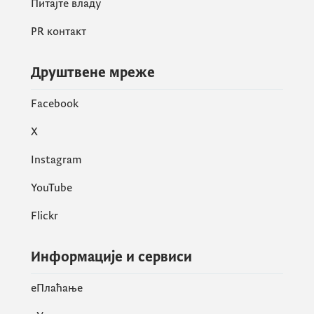
Питајте владу
припрему нацрта закона, односно
PR контакт
стратегије: Дирекција за заштиту
потрошача, Директорат за унутрашње
тржиште и конкуренцију
Друштвене мреже
Facebook
X
Instagram
YouTube
Flickr
Информације и сервиси
eПлаћање