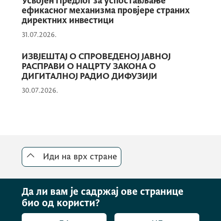
Усвојен Предлог за успостављање
ефикасног механизма провјере страних
Жељко Томовић, начелник Дирекције за
директних инвестици
нормативне послове и међународну
31.07.2026.
сарадњу у области заштите потрошача и
ИЗВЈЕШТАЈ О СПРОВЕДЕНОЈ ЈАВНОЈ
конкуренције
РАСПРАВИ О НАЦРТУ ЗАКОНА О
ДИГИТАЛНОЈ РАДИО ДИФУЗИЈИ
30.07.2026.
Подаци о броју и структури учесника у
јавној расправи:
За јавну расправу о Нацрту закона за
Иди на врх стране
спровођење Регулативе (ЕУ) 2022/1925 о
дигиталним тржиштима није било
исказаног интересовања.
Да ли вам је садржај ове странице
био од користи?
Резиме достављаних примједби, предлога