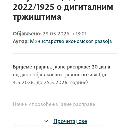
2022/1925 о дигиталним
тржиштима
Објављено:
28.05.2026.
•
13:01
Аутор:
Министарство економског развоја
Вријеме трајања јавне расправе: 20 дана
од дана објављивања јавног позива (од
4.5.2026. до 25.5.2026. године)
Начин спровођења јавне расправе :
Прочитај све
Достављањем примједби, предлога и