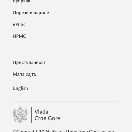
еУправа
Порези и царине
eУпис
ИРМС
Приступачност
Мапа сајта
English
©Copyright 2026.
Влада Црне Горе
Opšti uslovi