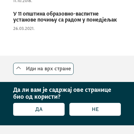
11.10.2018.
информационих технологија, а посебно
његов допринос промоцији науке међу
У 11 општина образовно-васпитне
младима.
установе почињу са радом у понедјељак
26.03.2021.
Иди на врх стране
Да ли вам је садржај ове странице
био од користи?
ДА
НЕ