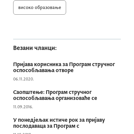
информационом друштву (WСИС), што
високо образовање
представља значајан успјех за Црну Гору.
WСИС Призе 2024 Цхампион признање,
које додјељује Међународна унија за
Везани чланци:
телекомуникације (ИТУ), кровна
институција Уједињених нација за ИЦТ,
Пријава корисника за Програм стручног
сматра се једним од најзначајнијих
оспособљавања отворе
признања у области информационих
06.11.2020.
технологија.
Саопштење: Програм стручног
оспособљавања организоваће се
Министарка Јакшић-Стојановић честитала
11.09.2016.
је Мартиновићу на овом изузетном
успјеху, истичући важност његовог рада и
У понедјељак истиче рок за пријаву
послодаваца за Програм с
доприноса у области иновација и