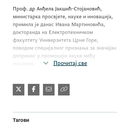
Проф. др Анђела Јакшић-Стојановић,
министарка просвјете, науке и иновација,
примила је данас Ивана Мартиновића,
докторанда на Електротехничком
факултету Универзитета Црне Горе,
поводом специјалног признања за значајан
допринос у промоцији науке међу
Прочитај све
младима.
Пројекат „Систем за праћење квалитета
ваздуха“, чији је он руководилац, стекао је
међународно признање поставши један од
најбољих пет пројеката свијета у
категорији е-окружење. Признање је
Тагови
додијељено у оквиру
Свјетског самита о