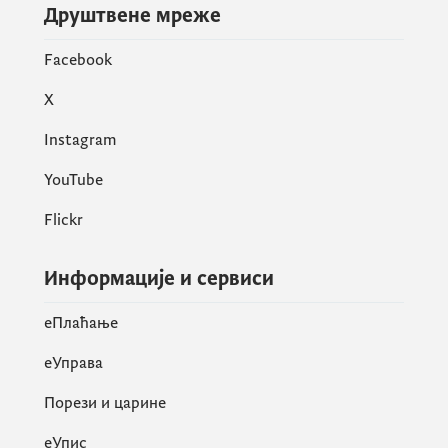
Друштвене мреже
Facebook
X
Instagram
YouTube
Flickr
Информације и сервиси
eПлаћање
еУправа
Порези и царине
eУпис