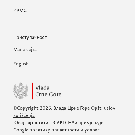
ИРМС
Приступачност
Мапа сајта
English
©Copyright 2026.
Влада Црне Горе
Opšti uslovi
korišćenja
Овај сајт штити
reCAPTCHA
и примјењује
Google
политику приватности
и
услове