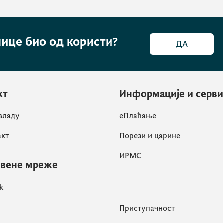
нице био од користи?
ДА
кт
Информације и серв
 владу
eПлаћање
акт
Порези и царине
ИРМС
вене мреже
k
Приступачност