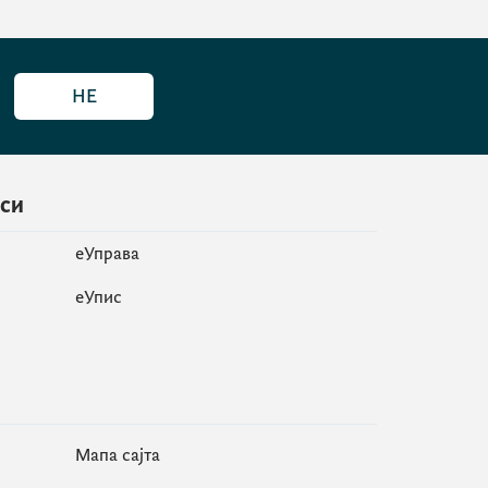
НЕ
иси
еУправа
eУпис
Мапа сајта