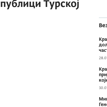
епублици Турској
Ве
Кра
дол
час
28.0
Кра
при
кој
30.0
Мин
Ген