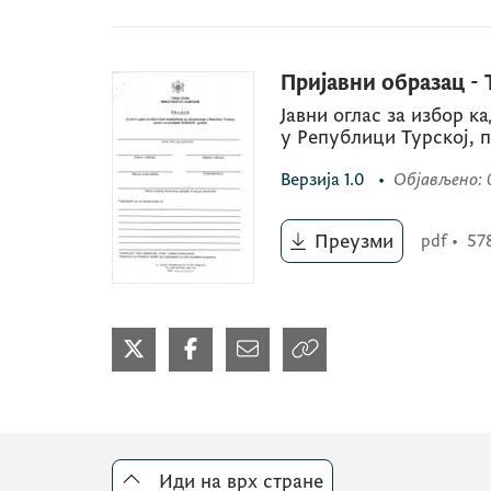
Пријавни образац - 
Јавни оглас за избор к
у Републици Турској, 
Верзија
1.0
•
Објављено
:
Преузми
pdf
•
57
Иди на врх стране