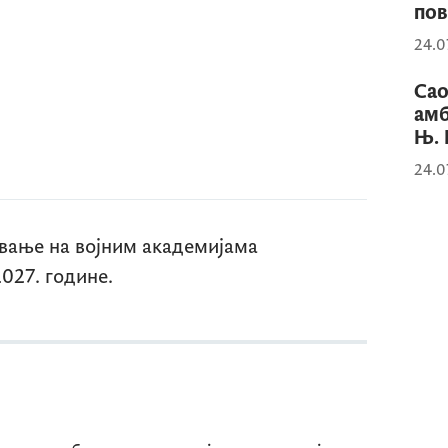
по
24.0
Сао
амб
Њ. 
24.0
овање на војним академијама
027. године.