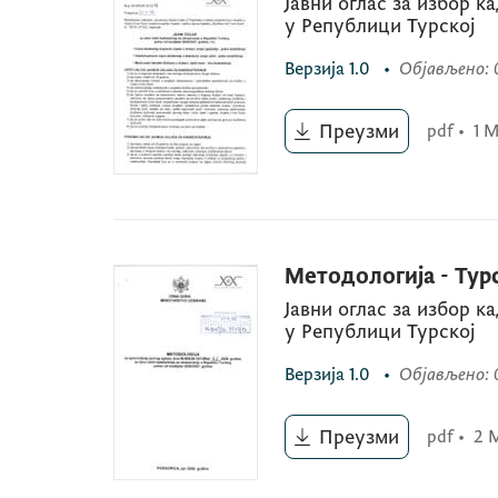
Јавни оглас за избор к
у Републици Турској
Верзија
1.0
•
Објављено
:
Преузми
pdf
•
1 
Методологија - Тур
Јавни оглас за избор к
у Републици Турској
Верзија
1.0
•
Објављено
:
Преузми
pdf
•
2 