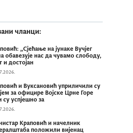
зани чланци:
повић: „Сјећање на јунаке Вучјег
а обавезује нас да чувамо слободу,
т и достојан
7.2026.
повић и Вуксановић уприличили су
јем за официре Војске Црне Горе
и су успјешно за
7.2026.
истар Краповић и начелник
ералштаба положили вијенац