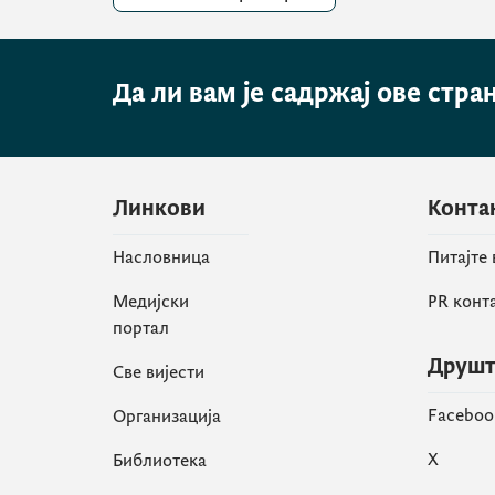
Да ли вам је садржај ове стра
Линкови
Конта
Насловница
Питајте
Медијски
PR конт
портал
Друшт
Све вијести
Faceboo
Организација
X
Библиотека