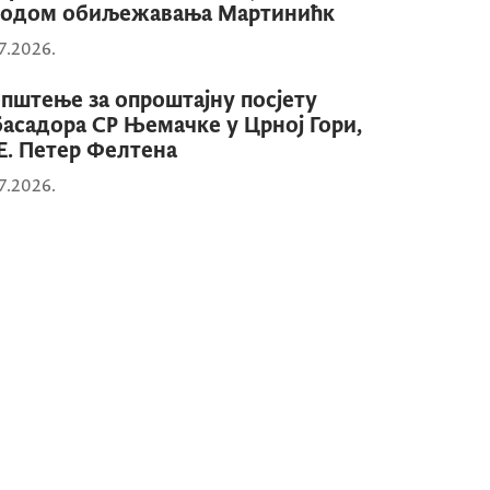
водом обиљежавања Мартинићк
7.2026.
пштење за опроштајну посјету
асадора СР Њемачке у Црној Гори,
Е. Петер Фелтена
7.2026.