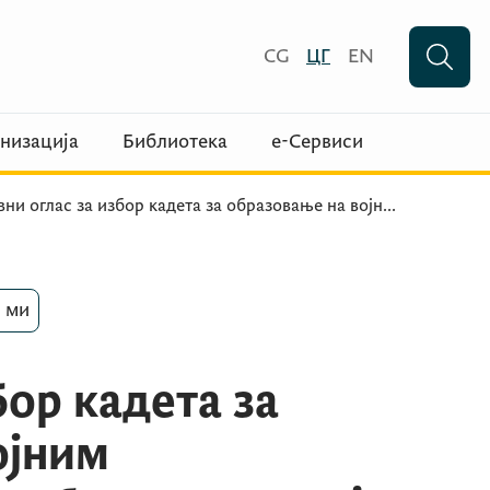
CG
ЦГ
EN
низација
Библиотека
е-Сервиси
вни оглас за избор кадета за образовање на војн
...
 ми
бор кадета за
ојним