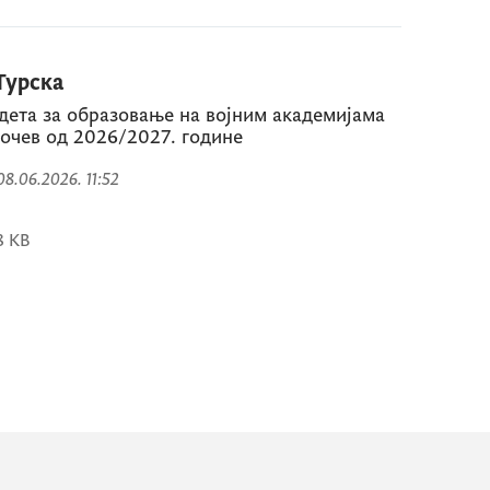
Турска
адета за образовање на војним академијама
почев од 2026/2027. године
 08.06.2026. 11:52
8 KB