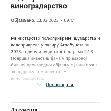
виноградарство
Објављено:
23.03.2023.
•
09:17
Министарство пољопривреде, шумарства и
водопривреде у оквиру Агробуџета за
2023. годину и буџетског програма 2.1.3
Подршка инвестицијама у примарној
биљној производњи објављује Јавни позив
за подршку компоненти
I
–
виноградарство.
Прочитај све
Овим Јавним позивом утврђују се услови,
критеријуми и начин пријављивања за
Документа
коришћење подстицајних средстава