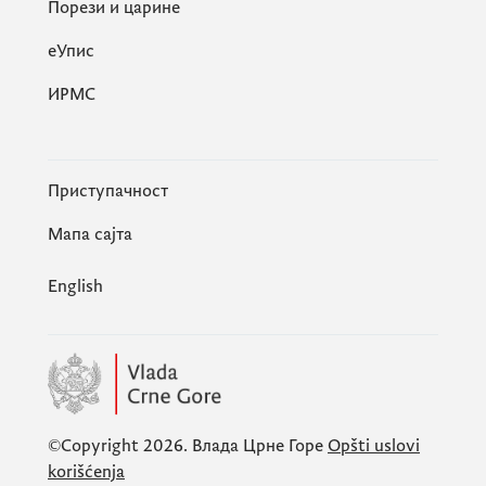
Порези и царине
eУпис
ИРМС
Приступачност
Мапа сајта
English
©Copyright 2026.
Влада Црне Горе
Opšti uslovi
korišćenja