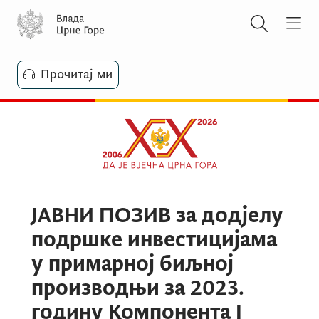
Прочитај ми
ЈАВНИ ПОЗИВ за додјелу
подршке инвестицијама
у примарној биљној
производњи за 2023.
годину Компонента I