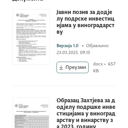
Јавни позив за додје
лу подрске инвестиц
Корисници подршке кроз овај Јавни позив
ијама у виноградарст
су пољопривредна газдинства која морају
ву
бити уписана у Регистар пољопривредних
газдинстава и Виноградарски регистар у
Верзија
1.0
•
Објављено
:
тренутку подношења Захтјева за додјелу
23.03.2023. 09:15
подршке.
docx
•
657
Преузми
KB
Приликом заснивања нових и/или
проширења постојећих винограда најмања
количина садног материјала винове лозе
Образац Захтјева за д
мора да буде 500 комада. Инвестиција се
одјелу подршке инве
мора започети и реализовати у 2023.
стицијама у виноград
години. Подржава се набавка искључиво
арству и винарству з
а 2023. годину
нових материјала и опреме.