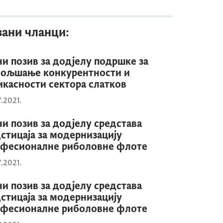
зани чланци:
ни позив за додјелу подршке за
бољшање конкурентности и
касности сектора слатков
7.2021.
ни позив за додјелу средстава
стицаја за модернизацију
офесионалне риболовне флоте
7.2021.
ни позив за додјелу средстава
стицаја за модернизацију
офесионалне риболовне флоте