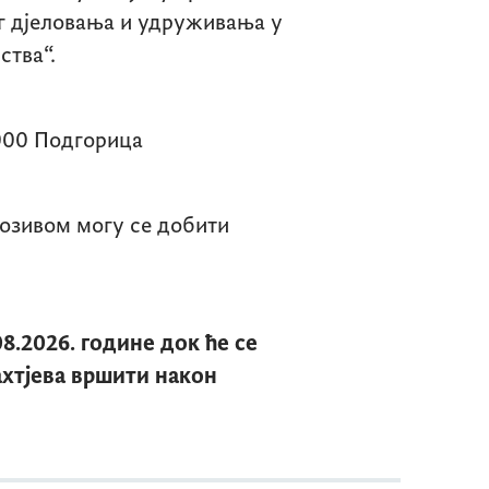
ог дјеловања и удруживања у
ства“.
1000 Подгорица
позивом могу се добити
08.2026. године док ће се
хтјева вршити након