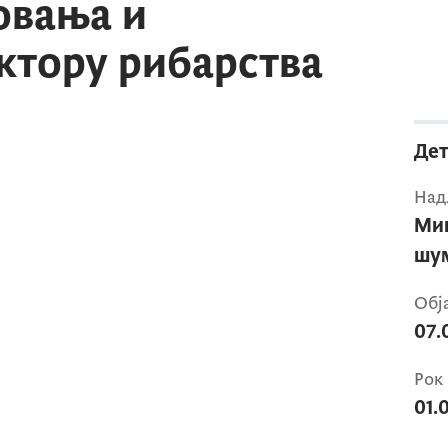
овања и
ктору рибарства
Дет
Над
Мин
шум
Обј
07.
Рок 
01.