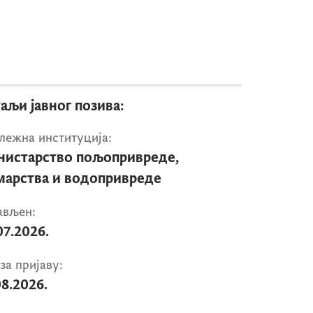
аљи јавног позива:
лежна институција:
истарство пољопривреде,
арства и водопривреде
ављен:
07.2026.
за пријаву:
08.2026.