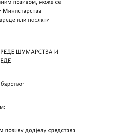
вним позивом, може се
у Министарства
вреде или послати
РЕДЕ ШУМАРСТВА И
ЕДЕ
ибарство-
м:
ом позиву додјелу средстава