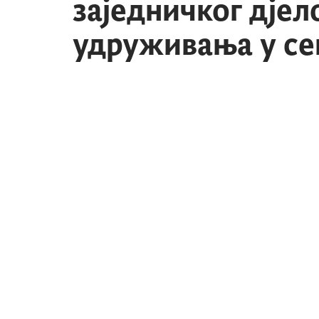
заједничког дјел
удруживања у се