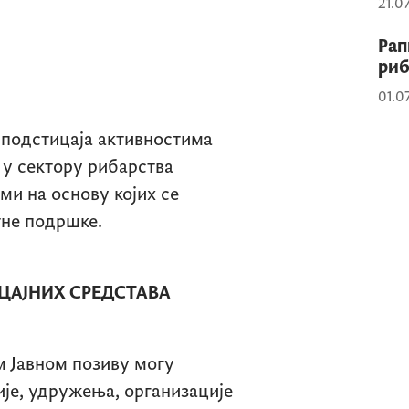
21.0
Рап
риб
01.0
 подстицаја активностима
 у сектору рибарства
ми на основу којих се
тне подршке.
ЦАЈНИХ СРЕДСТАВА
м Јавном позиву могу
је, удружења, организације