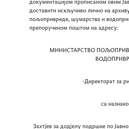
документацијом прописаном овим Ја
доставити искључиво лично на архив
пољопривреде, шумарства и водопри
препорученом поштом на адресу:
МИНИСТАРСТВО ПОЉОПРИВ
ВОДОПРИВР
-Директорат за р
са назнако
Захтјев за додјелу подршке по Јавн