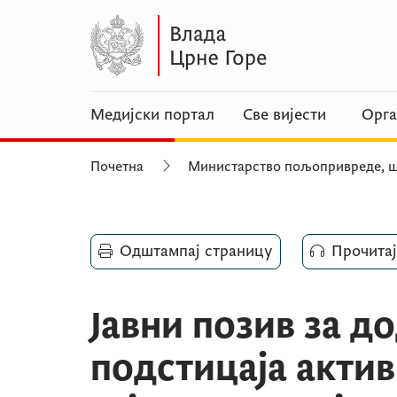
Медијски портал
Све вијести
Орга
Почетна
Министарство пољопривреде, ш
Одштампај страницу
Прочитај
Јавни позив за д
подстицаја акти