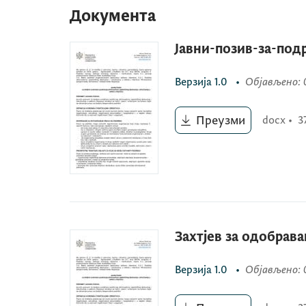
Документа
Јавни-позив-за-по
Верзија
1.0
•
Објављено
:
Преузми
docx
•
3
Захтјев за одобрав
Верзија
1.0
•
Објављено
: