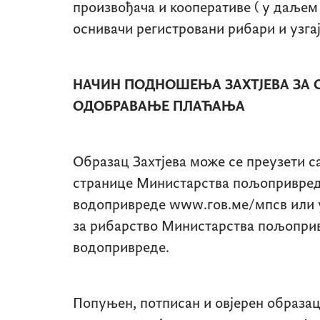
произвођача и кооперативе ( у даљем 
оснивачи регистровани рибари и узга
НАЧИН ПОДНОШЕЊА ЗАХТЈЕВА ЗА
ОДОБРАВАЊЕ
ПЛАЋАЊА
Образац Захтјева може се преузети с
странице Министарства пољопривред
водопривреде www.гов.ме/мпсв или 
за рибарство Министарства пољопри
водопривреде.
Попуњен, потписан и овјерен образац 