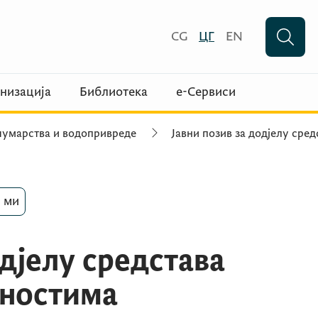
CG
ЦГ
EN
низација
Библиотека
е-Сервиси
умарства и водопривреде
Јавни позив за додјелу сред
 ми
одјелу средстава
вностима