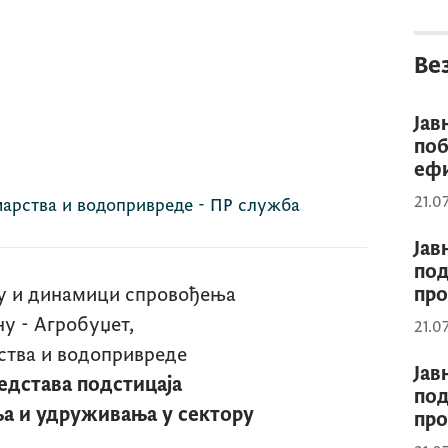
Ве
Јав
по
ефи
21.0
арства и водопривреде - ПР служба
Јав
под
ну и динамици спровођења
пр
ну - Агробуџет,
21.0
тва и водопривреде
Јав
редстава подстицаја
под
ња и удруживања у сектору
пр