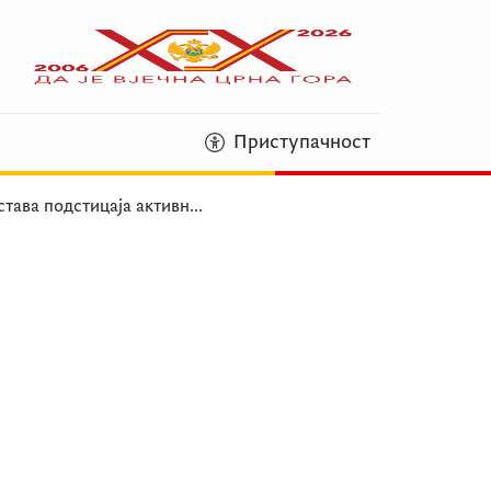
Приступачност
става подстицаја активн
...