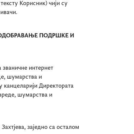
тексту Корисник) чији су
јивачи.
 ОДОБРАВАЊЕ ПОДРШКЕ И
а званичне интернет
е, шумарства и
у канцеларији Директората
вреде, шумарства и
Захтјева, заједно са осталом