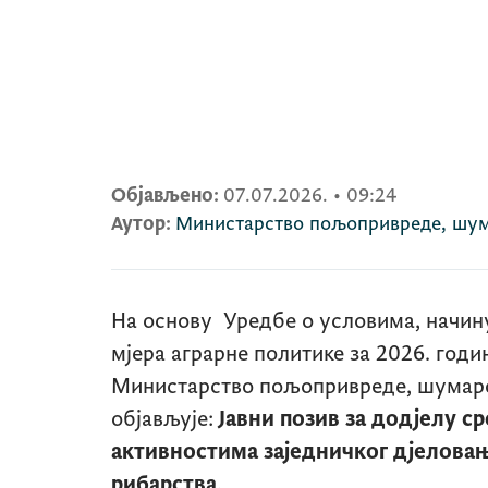
Објављено:
07.07.2026.
•
09:24
Аутор:
Министарство пољопривреде, шум
На основу Уредбе о условима, начи
мјера аграрне политике за 2026. годи
Министарство пољопривреде, шумарс
објављује:
Јавни позив за додјелу с
активностима заједничког дјелова
рибарства.