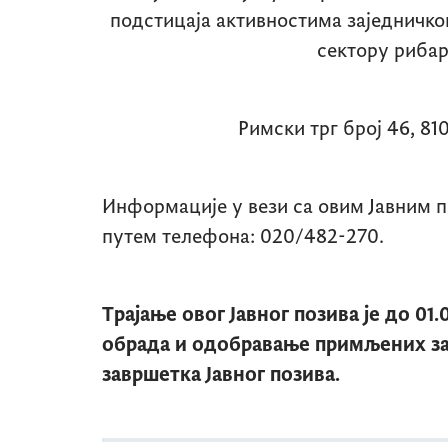
подстицаја активностима заједничк
сектору рибар
Римски трг број 46, 8
Информације у вези са овим Јавним 
путем телефона: 020/482-270.
Трајање овог Јавног позива је до 01.
обрада и одобравање примљених за
завршетка Јавног позива.