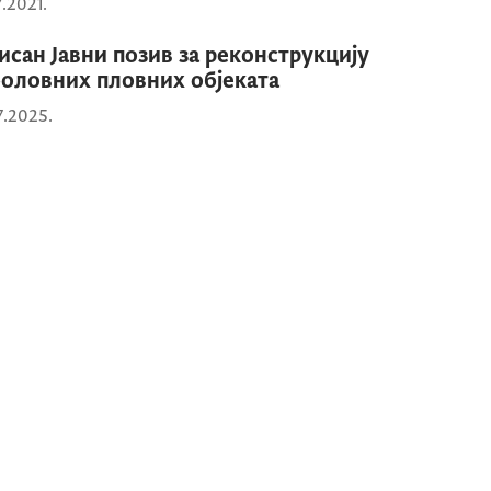
7.2021.
исан Јавни позив за реконструкцију
оловних пловних објеката
7.2025.