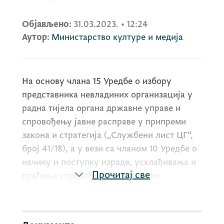
Објављено:
31.03.2023.
•
12:24
Аутор:
Министарство културе и медија
На основу члана 15 Уредбе о избору
представника невладиних организација у
радна тијела органа државне управе и
спровођењу јавне расправе у припреми
закона и стратегија („Службени лист ЦГ“,
број 41/18), а у вези са чланом 10 Уредбе о
начину и поступку израде, усклађивања и
Прочитај све
праћења спровођења стратешких
докумената („Службени лист ЦГ“, број
13/18), Министарство културе и медија
објављује