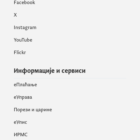
Facebook
X
Instagram
YouTube
Flickr
Информације и сервиси
eПлаћање
еУправа
Порези и царине
eУпис
ИРМС