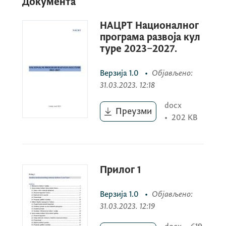
Документа
НАЦРТ Националног
ЈАВНИ ПОЗИВ ЗА ЈАВНУ РАСПРАВУ О
програма развоја кул
ТЕКСТУ НАЦРТА
туре 2023–2027.
Верзија
1.0
•
Објављено
:
НАЦИОНАЛНОГ ПРОГРАМА РАЗВОЈА
31.03.2023. 12:18
КУЛТУРЕ 2023–2027.
docx
Преузми
•
202 KB
На основу Закона о култури, Национални
програм развоја културе је стратешки
документ којим се утврђују дугорочни
Прилог 1
циљеви и приоритети развоја културе и
одређују организационе, финансијске и
Верзија
1.0
•
Објављено
:
административне мјере за њихово
31.03.2023. 12:19
остваривање на територији Црне Горе.