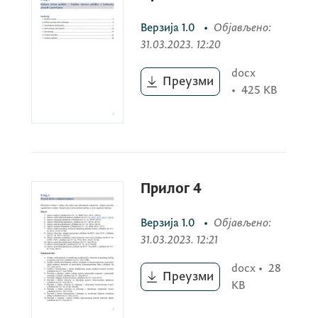
Поред Нацрта Националног програма,
објављују се и сљедећи прилози, на основу
Верзија
1.0
•
Објављено
:
којих је израђен документ:
31.03.2023. 12:20
docx
Преузми
•
425 KB
Прилог 1: Анализа институционалног
система културе Црне Горе
Прилог 2: Анализа ванинституционалне
културне сцене Црне Горе
Прилог 4
Верзија
1.0
•
Објављено
:
Прилог 3: Култура очима публике –
31.03.2023. 12:21
Анализа ставова публике о културној
docx
•
28
Преузми
понуди и потребама
KB