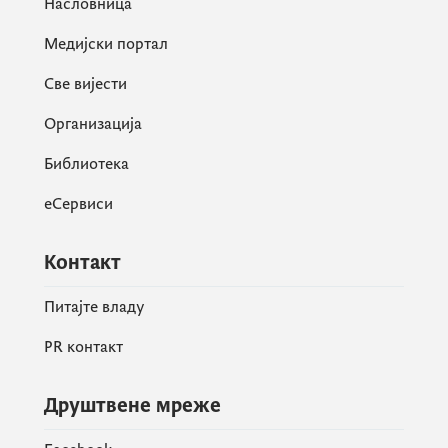
Насловница
Солидно техничко разумијевање
Медијски портал
пословања или идеје, са жељом да се
Све вијести
научи више о томе како изградити
ефикасан и одржив пословни модел за
Организација
успјех
Библиотека
У почетној фази развоја
еСервиси
Иновативан и јединствен бизнис
Контакт
Жеља за учењем, повезивањем и
дијељењем са другима из цијелог
Питајте владу
региона.
PR контакт
Писмено и усмено познавање енглеског
језика
Друштвене мреже