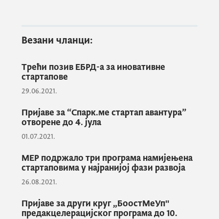
организује у оквиру
ЕУ пројекта
Ентерприсе Еуропе Нетwорк
, стартуп
компаније ће моћи позиционирати своје
Везани чланци:
пословање као лидера у циркуларној
економији, привући таленте и инвестиције,
Трећи позив ЕБРД-а за иновативне
те повећати приходе.
стартапове
29.06.2021.
Предности учешћа на догађају
Пријаве за “Спарк.ме стартап авантура”
отворене до 4. јула
01.07.2021.
Регионално, разноврсно и иновативно
окружење
МЕР подржало три програма намијењена
стартаповима у најранијој фази развоја
Размјена искустава између стартуп
26.08.2021.
компанија и њихових међународних
мрежа
Пријаве за други круг „БоостМеУп''
предакцелерацијског програма до 10.