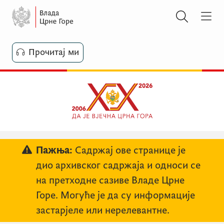
Прочитај ми
Пажња:
Садржај ове странице је
дио архивског садржаја и односи се
на претходне сазиве Владе Црне
Горе. Могуће је да су информације
застарјеле или нерелевантне.