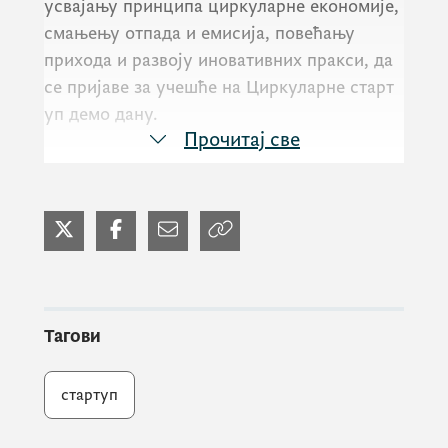
усвајању принципа циркуларне економије,
смањењу отпада и емисија, повећању
прихода и развоју иновативних пракси, да
се пријаве за учешће на Циркуларне старт
уп демо дану.
Прочитај све
Рок за пријаву
учешћа на Циркуларном
демо дану, једнодневном догађају на којем
ће одабране циркуларне стартуп
компаније са Западног Балкана
представити своје пројекте пред
међународним панелом стручњака и
Тагови
инвеститора је
7. новембар 2023. године
.
стартуп
Учешћем на овом догађају, који се