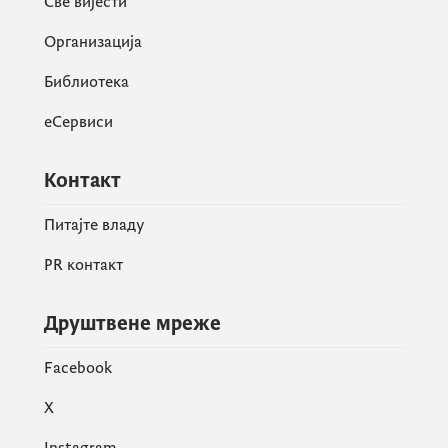
Све вијести
Организација
Библиотека
еСервиси
Контакт
Питајте владу
PR контакт
Друштвене мреже
Facebook
X
Instagram