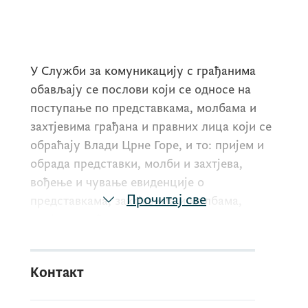
У Служби за комуникацију с грађанима
обављају се послови који се односе на
поступање по представкама, молбама и
захтјевима грађана и правних лица који се
обраћају Влади Црне Горе, и то: пријем и
обрада представки, молби и захтјева,
вођење и чување евиденције о
Прочитај све
представкама, захтјевима и молбама,
пријеми грађана, остваривање сарадње са
државним органима, локалним управама и
другим субјектима, припрема дописа и
Kонтакт
одговора странкама, припрема писаних
извјештаја о раду Службе и других