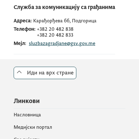
послова за потребе Владе Црне Горе.
Служба за комуникацију са грађанима
Адреса:
Карађорђева бб, Подгорица
Телефон:
+382 20 482 838
+382 20 482 833
Мејл:
sluzbazagradjane@gsv.gov.me
Иди на врх стране
Линкови
Насловница
Медијски портал