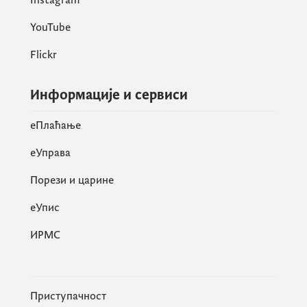
YouTube
Flickr
Информације и сервиси
eПлаћање
еУправа
Порези и царине
eУпис
ИРМС
Приступачност