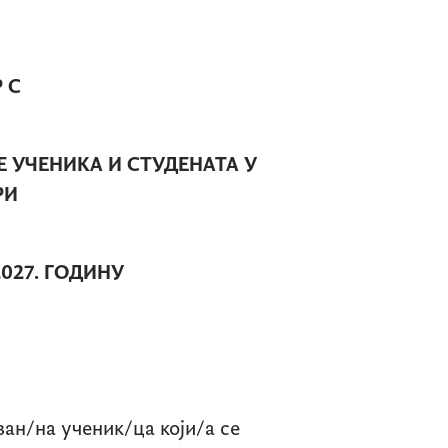
Р С
Е УЧЕНИКА И СТУДЕНАТА У
РИ
027. ГОДИНУ
ан/на ученик/ца који/а се