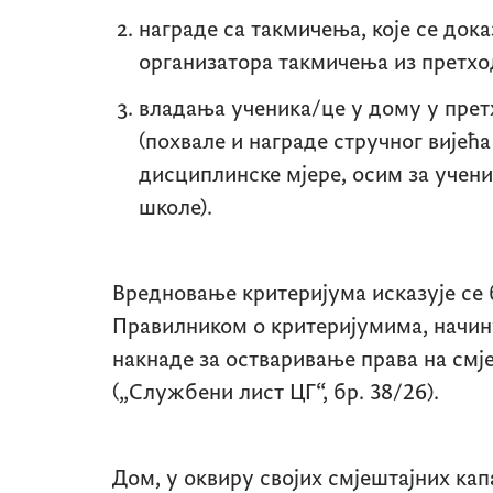
награде са такмичења, које се док
организатора такмичења из претхо
владања ученика/це у дому у прет
(похвале и награде стручног вијећ
дисциплинске мјере, осим за учен
школе).
Вредновање критеријума исказује се 
Правилником о критеријумима, начин
накнаде за остваривање права на смј
(„Службени лист ЦГ“, бр. 38/26).
Дом, у оквиру својих смјештајних кап