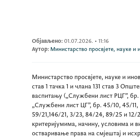
Објављено:
01.07.2026.
•
11:16
Аутор:
Министарство просвјете, науке и 
Министарство просвјете, науке и инов
став 1 тачка 1 и члана 131 став 3 Општ
васпитању („Службени лист РЦГ”, бр. 
„Службени лист ЦГ”, бр. 45/10, 45/11, 3
59/21,146/21, 3/23, 84/24, 89/25 и 12/
критеријумима, начину, условима и в
остваривање права на смјештај и исх