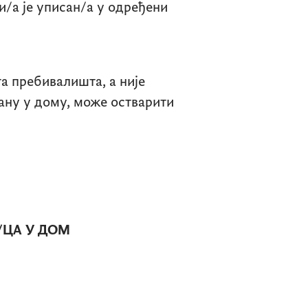
и/а је уписан/а у одређени
та пребивалишта, а није
рану у дому, може остварити
/ЦА У ДОМ