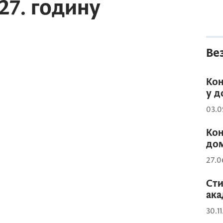
27. годину
Ве
Кон
у д
03.0
Кон
дом
27.0
Сти
ака
30.1