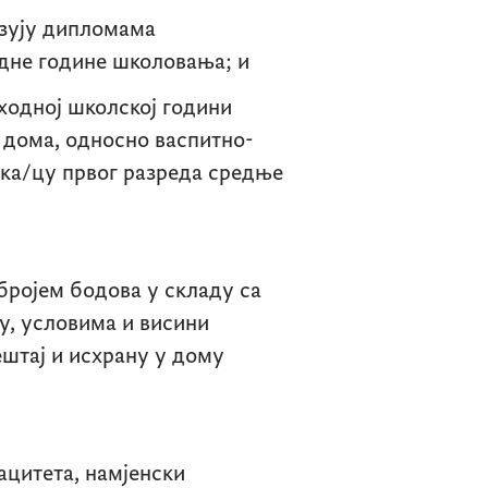
азују дипломама
дне године школовања; и
ходној школској години
а дома, односно васпитно-
ика/цу првог разреда средње
бројем бодова у складу са
у, условима и висини
ештај и исхрану у дому
ацитета, намјенски