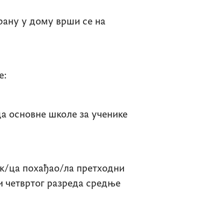
рану у дому врши се на
е:
а основне школе за ученике
ик/ца похађао/ла претходни
 и четвртог разреда средње