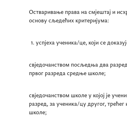
Остваривање права на смјештај и исх
основу сљедећих критеријума:
успјеха ученика/це, који се доказуј
свједочанством посљедња два разред
првог разреда средње школе;
свједочанством школе у којој је учен
разред, за ученика/цу другог, трећег
школе;