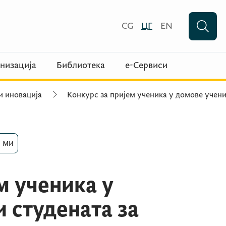
CG
ЦГ
EN
низација
Библиотека
е-Сервиси
и иновација
Конкурс за пријем ученика у домове учени
 ми
м ученика у
 студената за