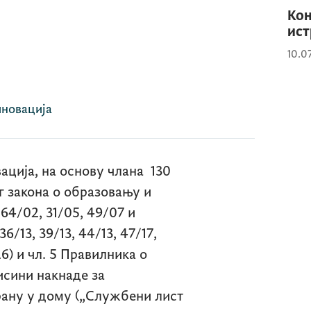
Кон
ист
10.0
иновација
ација, на основу члана 130
ег закона о образовању и
64/02, 31/05, 49/07 и
6/13, 39/13, 44/13, 47/17,
26) и чл. 5 Правилника о
исини накнаде за
рану у дому („Службени лист