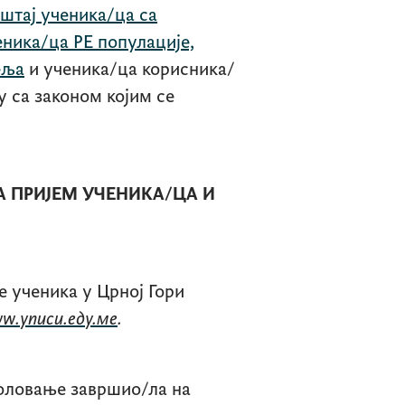
штај ученика/ца са
ника/ца РЕ популације,
еља
и ученика/ца корисника/
у са законом којим се
А ПРИЈЕМ УЧЕНИКА/ЦА И
е ученика у Црној Гори
w.уписи.еду.ме
.
коловање завршио/ла на