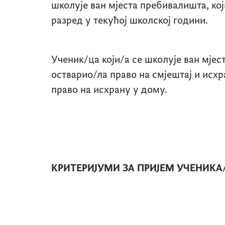
школује ван мјеста пребивалишта, кој
разред у текућој школској години.
Ученик/ца који/а се школује ван мјес
остварио/ла право на смјештај и исх
право на исхрану у дому.
КРИТЕРИЈУМИ ЗА ПРИЈЕМ УЧЕНИКА