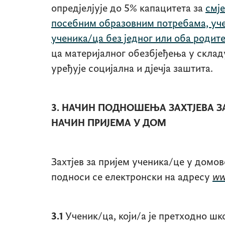
опредјелјује до 5% капацитета за
смје
посебним образовним потребама, уче
ученика/ца без једног или оба родит
ца материјалног обезбјеђења у склад
уређује социјална и дјечја заштита.
3. НАЧИН ПОДНОШЕЊА ЗАХТЈЕВА З
НАЧИН ПРИЈЕМА У ДОМ
Захтјев за пријем ученика/це у домов
подноси се електронски на адресу
ww
3.1
Ученик/ца, који/а је претходно ш