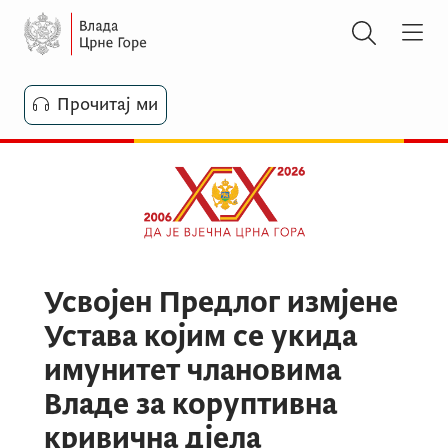
Прочитај ми
Усвојен Предлог измјене
Устава којим се укида
имунитет члановима
Владе за коруптивна
кривична дјела