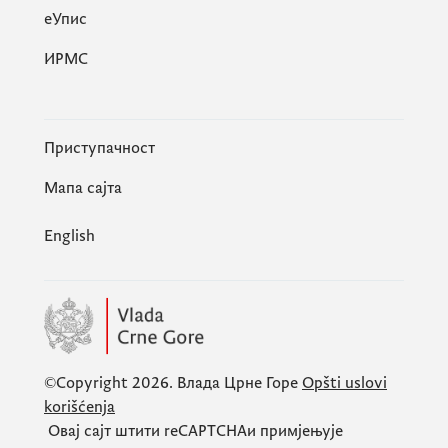
eУпис
ИРМС
Приступачност
Мапа сајта
English
©Copyright 2026.
Влада Црне Горе
Opšti uslovi
korišćenja
Овај сајт штити
reCAPTCHA
и примјењује