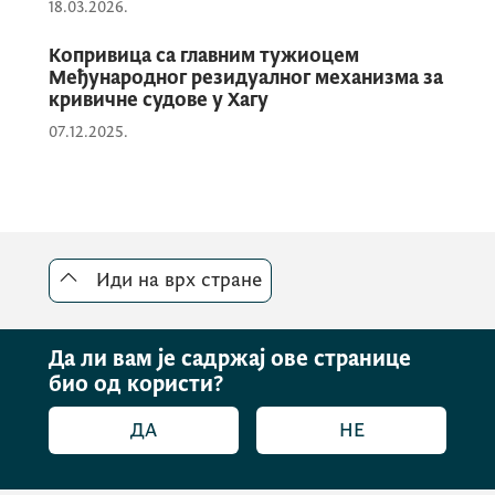
18.03.2026.
интеграција јер је акциони план за
имплементацију препорука
GRECO
једно
Копривица са главним тужиоцем
Међународног резидуалног механизма за
од мјерила у поглављу 23.
кривичне судове у Хагу
07.12.2025.
Предлог је поднио потпредсједник Владе
за политички систем, правосуђе и
антикорупцију
Момо Копривица
. Иначе,
то је један од најважнијих предлога који је
Иди на врх стране
Влади упутио Национални савјет за борбу
против корупције, којим предсједава
потпредсједник Копривица, а Влада је
Да ли вам је садржај ове странице
једногласно усвојила.
био од користи?
ДА
НЕ