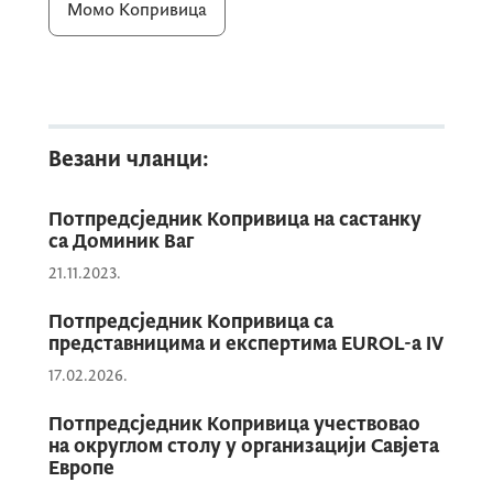
Момо Копривица
Ово је снажно системско рјешење за
превенцију корупције и јачање правног
интегритета и њиме се шаље порука о
спремности Владе да се повинује
Везани чланци:
најстрожијим антикорупцијским
стандардима. Овим се реализује једна
Потпредсједник Копривица на састанку
веома важна препорука
GRECO
из
V
са Доминик Ваг
евалуационе рунде која се тиче
21.11.2023.
интегритета лица на највишим функцијама
у извршној власти.
Потпредсједник Копривица са
представницима и експертима EUROL-а IV
17.02.2026.
Циљеви овог рјешења су: јачање владавине
права, унапређење оквира за превенцију
Потпредсједник Копривица учествовао
на округлом столу у организацији Савјета
корупције, усклађивање са највишим
Европе
међународним стандардима и убрзање ЕУ