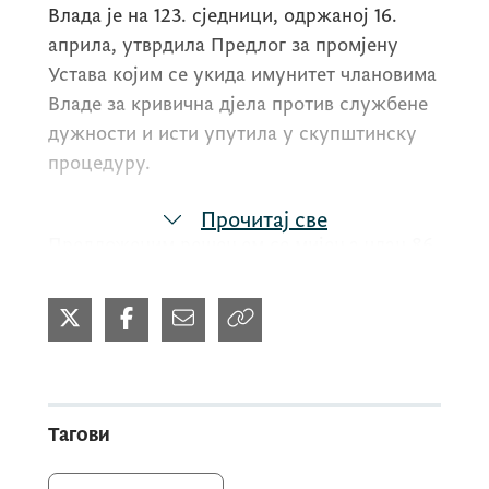
Влада је на 123. сједници, одржаној 16.
априла, утврдила Предлог за промјену
Устава којим се укида имунитет члановима
Владе за кривична дјела против службене
дужности и исти упутила у скупштинску
процедуру.
Прочитај све
Предложеним решењем се мијења члан 86
став 4 Устава и искључује имунитет
предсједника и чланова Владе за кривична
дјела против службене дужности, а која
чине језгро корупције. Предложено
рјешење је засновано на начелу
прецизности и одговара постојећој
Тагови
систематици Кривичног законика.