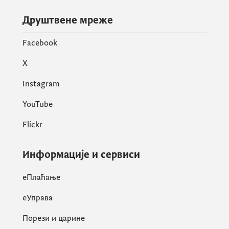
Друштвене мреже
Facebook
X
Instagram
YouTube
Flickr
Информације и сервиси
eПлаћање
еУправа
Порези и царине