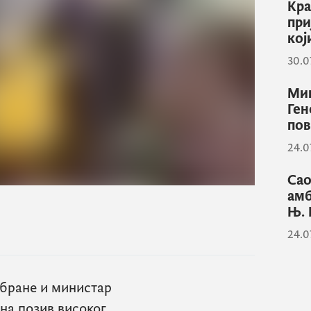
Кра
при
кој
30.0
Мин
Ген
по
24.0
Сао
амб
Њ. 
24.0
бране и министар
на позив високог