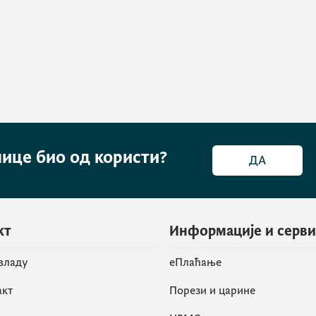
нице био од користи?
ДА
кт
Информације и серв
 владу
eПлаћање
акт
Порези и царине