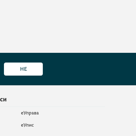
НЕ
иси
еУправа
eУпис