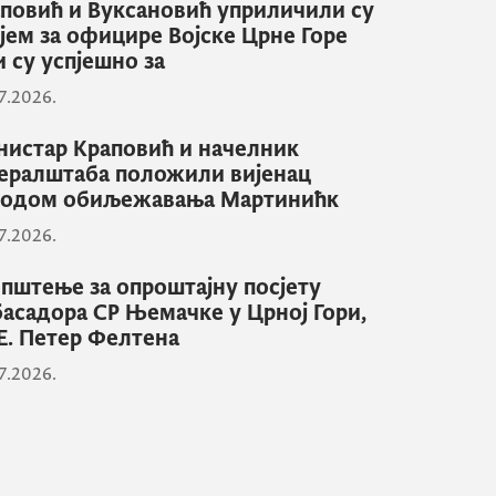
повић и Вуксановић уприличили су
јем за официре Војске Црне Горе
и су успјешно за
7.2026.
истар Краповић и начелник
ералштаба положили вијенац
водом обиљежавања Мартинићк
7.2026.
пштење за опроштајну посјету
асадора СР Њемачке у Црној Гори,
Е. Петер Фелтена
7.2026.