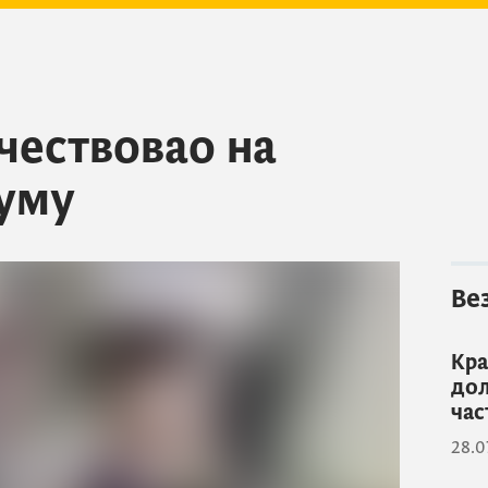
чествовао на
уму
Ве
Кра
дол
час
28.0