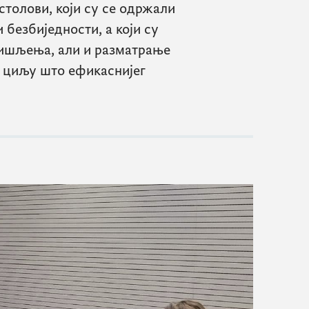
столови, који су се одржали
 безбиједности, а који су
мишљења, али и разматрање
у циљу што ефикаснијег