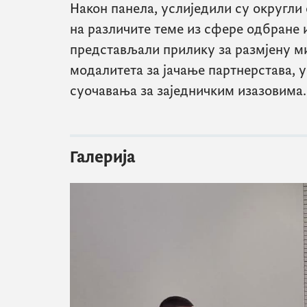
Након панела, услиједили су округли 
на различите теме из сфере одбране и
представљали прилику за размјену 
модалитета за јачање партнерстава, 
суочавања за заједничким изазовима.
Галерија