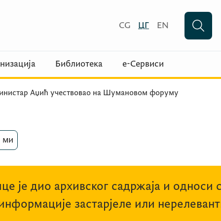
CG
ЦГ
EN
низација
Библиотека
е-Сервиси
инистар Аџић учествовао на Шумановом форуму
 ми
це је дио архивског садржаја и односи 
 информације застарјеле или нерелевант