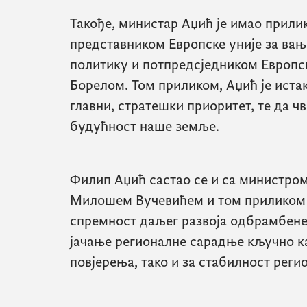
Такође, министар Аџић је имао прилик
представником Европске уније за вањ
политику и потпредсједником Европс
Борелом. Том приликом, Аџић је истак
главни, стратешки приоритет, те да ч
будућност наше земље.
Филип Аџић састао се и са министром
Милошем Вучевићем и том приликом 
спремност даљег развоја одбрамбене
јачање регионалне сарадње кључно к
повјерења, тако и за стабилност реги