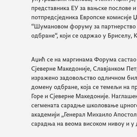
представника ЕУ за вањске послове и
потпредсједника Европске комисије Џ
“Шумановом форуму за партнерство 
одбране“, који се одржао у Бриселу, К
Аџић се на маргинама Форума састао
Сјеверне Македоније, Славјанком Пет
изражено задовољство одличном би
домену одбране, која се темељи на 
Горе и Сјеверне Македоније. Наглашен
сегмената сарадње школовање црного
академији „Генерал Михаило Апостолс
сарадња на веома високом нивоу и у