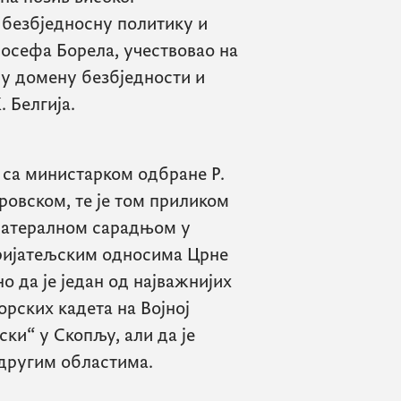
 безбједносну политику и
осефа Борела, учествовао на
у домену безбједности и
. Белгија.
 са министарком одбране Р.
ровском, те је том приликом
латералном сарадњом у
пријатељским односима Црне
о да је један од најважнијих
рских кадета на Војној
ки“ у Скопљу, али да је
 другим областима.