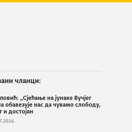
зани чланци:
повић: „Сјећање на јунаке Вучјег
а обавезује нас да чувамо слободу,
т и достојан
7.2026.