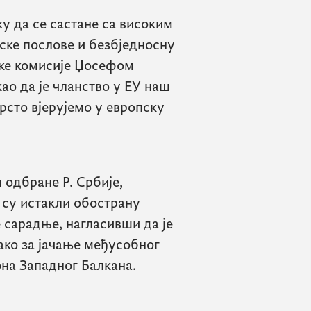
у да се састане са високим
ске послове и безбједносну
ке комисије Џосефом
ао да је чланство у ЕУ наш
врсто вјерујемо у европску
 одбране Р. Србије,
су истакли обострану
 сарадње, нагласивши да је
ако за јачање међусобног
она Западног Балкана.