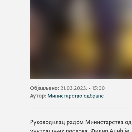
Објављено:
21.03.2023.
•
15:00
Аутор:
Министарство одбране
Руководилац радом Министарства од
унутрашњих послова, Филип Аџић је, 