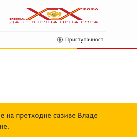
Приступачност
се на претходне сазиве Владе
не.