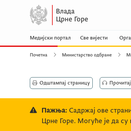
Медијски портал
Све вијести
Орга
Почетна
Министарство одбране
М
Одштампај страницу
Прочитај
Пажња:
Садржај ове страни
Црне Горе. Могуће је да су