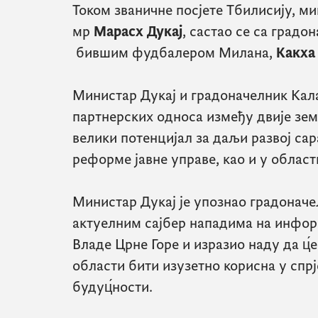
Током званичне посјете Тбилисију, ми
мр
Марасх Дукај
, састао се са градо
бившим фудбалером Милана,
Какха
Министар Дукај и градоначелник Кала
партнерских односа између двије зем
велики потенцијал за даљи развој са
реформе јавне управе, као и у област
Министар Дукај је упознао градоначе
актуелним сајбер нападима на инфо
Владе Црне Горе и изразио наду да ц́е
области бити изузетно корисна у спр
будуц́ности.