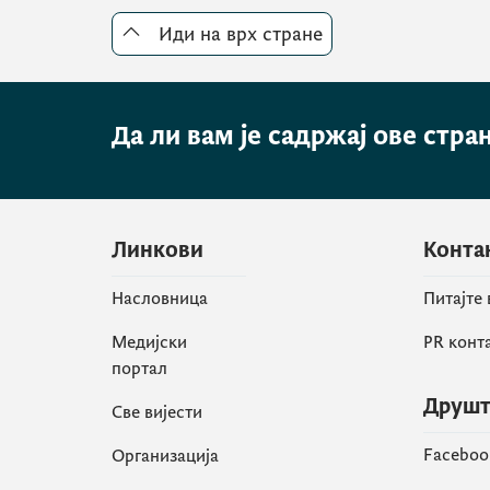
Иди на врх стране
Да ли вам је садржај ове стра
Линкови
Конта
Насловница
Питајте
Медијски
PR конт
портал
Друшт
Све вијести
Faceboo
Организација