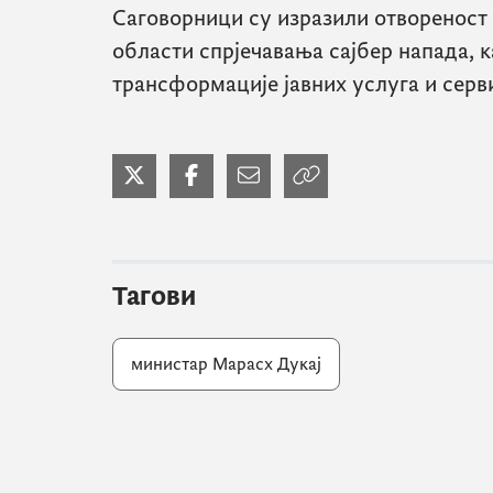
Саговорници су изразили отвореност 
области спрјечавања сајбер напада, к
трансформације јавних услуга и серв
Тагови
министар Марасх Дукај