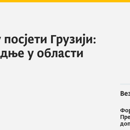
 посјети Грузији:
дње у области
Ве
Фор
Пре
доп