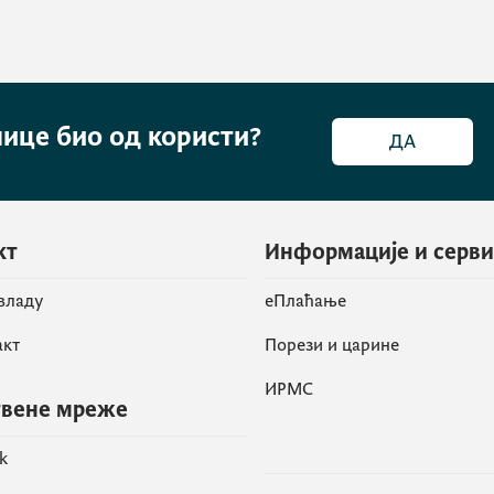
нице био од користи?
ДА
кт
Информације и серв
 владу
eПлаћање
акт
Порези и царине
ИРМС
вене мреже
k