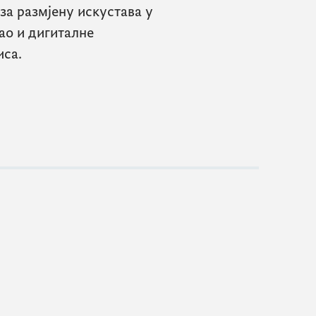
за размјену искустава у
ао и дигиталне
иса.