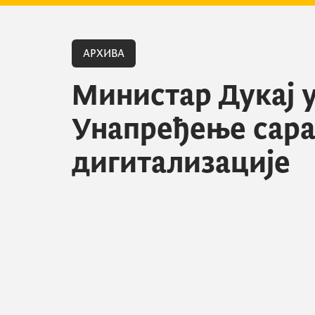
АРХИВА
Министар Дукај у
Унапређење сара
дигитализације