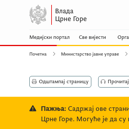
Медијски портал
Све вијести
Орга
Почетна
Министарство јавне управе
Одштампај страницу
Прочитај
Пажња:
Садржај ове страни
Црне Горе. Могуће је да су