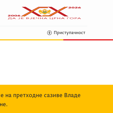
Приступачност
се на претходне сазиве Владе
не.