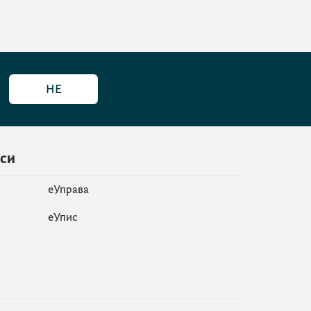
НЕ
иси
еУправа
eУпис