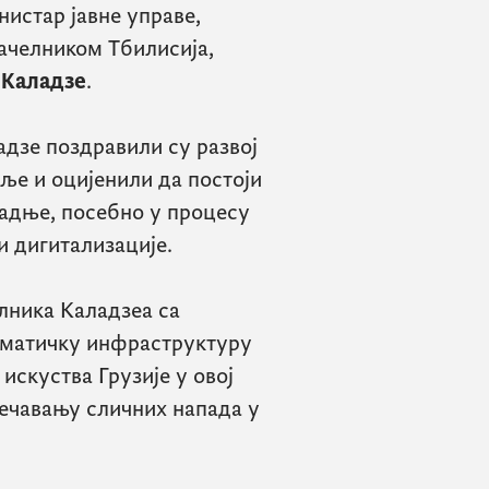
нистар јавне управе,
начелником Тбилисија,
 Каладзе
.
дзе поздравили су развој
ље и оцијенили да постоји
радње, посебно у процесу
и дигитализације.
лника Каладзеа са
рматичку инфраструктуру
 искуства Грузије у овој
јечавању сличних напада у