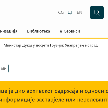
CG
ЦГ
EN
низација
Библиотека
е-Сервиси
Министар Дукај у посјети Грузији: Унапређење сарад
...
 ми
це је дио архивског садржаја и односи 
 информације застарјеле или нерелевант