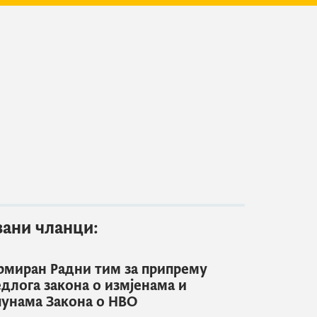
зани чланци:
миран Радни тим за припрему
длога закона о измјенама и
унама Закона о НВО