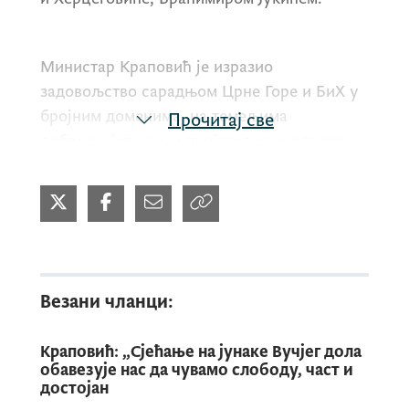
Министар Краповић је изразио
задовољство сарадњом Црне Горе и БиХ у
бројним доменима, на темељима
Прочитај све
добросусједских и пријатељских односа
наших земаља.
Поручио је да ће Црна Гора наставити
да подржава БиХ у евроатлантским
интеграцијама, истичући увјерење да
Везани чланци:
је посвећеност реформама
безбједносног сектора, регионалној
Краповић: „Сјећање на јунаке Вучјег дола
сарадњи и достизању НАТО стандарда
обавезује нас да чувамо слободу, част и
најбољи пут за остварење
достојан
спољнополитичких циљева те земље.