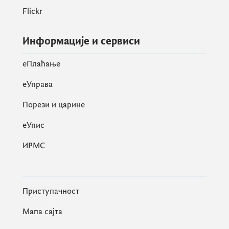
Flickr
Информације и сервиси
eПлаћање
еУправа
Порези и царине
eУпис
ИРМС
Приступачност
Мапа сајта