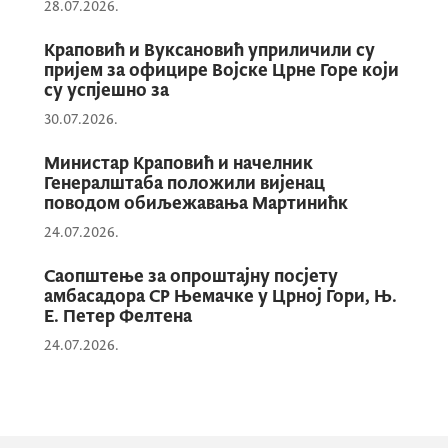
28.07.2026.
Краповић и Вуксановић уприличили су
пријем за официре Војске Црне Горе који
су успјешно за
Краповић је казао да је и за Црну Гору
30.07.2026.
процес интеграција у ЕУ апсолутни
спољнополитички приоритет, те да ће
Министар Краповић и начелник
остати посвећена унапређењу односа
Генералштаба положили вијенац
за сусједним земљама, и на тај начин
поводом обиљежавања Мартинићк
пружити допринос регионалној и
24.07.2026.
међународној безбједности.
Саопштење за опроштајну посјету
амбасадора СР Њемачке у Црној Гори, Њ.
Е. Петер Фелтена
24.07.2026.
Јукић је изразио очекивање да ће се
сарадња наших земаља у домену
одбране додатно развијати кроз
реализацију бројних заједничких