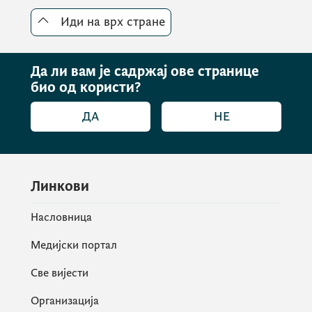
активности. Захвалио је на подршци
Иди на врх стране
Црне Горе кад је у питању
евроатлантски пут БиХ и исказао
увјерење да ће земље Западног
Да ли вам је садржај ове странице
Балкана у догледном периоду бити
био од користи?
саставни дио Европске уније.
ДА
НЕ
Линкови
Насловница
Медијски портал
Све вијести
Организација