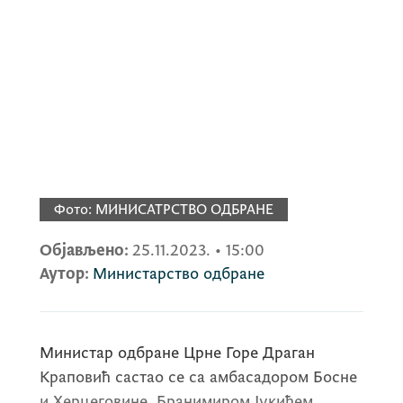
Фото:
МИНИСАТРСТВО ОДБРАНЕ
Објављено:
25.11.2023.
•
15:00
Аутор:
Министарство одбране
Министар одбране Црне Горе Драган
Краповић састао се са амбасадором Босне
и Херцеговине, Бранимиром Јукићем.