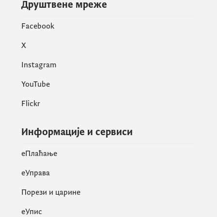
Друштвене мреже
Facebook
X
Instagram
YouTube
Flickr
Информације и сервиси
eПлаћање
еУправа
Порези и царине
eУпис