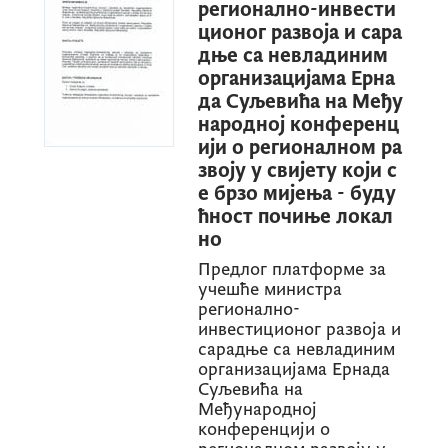
регионално-инвести
ционог развоја и сара
дње са невладиним
организацијама Ерна
да Суљевића на Међу
народној конференц
ији о регионалном ра
звоју у свијету који с
е брзо мијења - буду
ћност почиње локал
но
Предлог платформе за
учешће министра
регионално-
инвестиционог развоја и
сарадње са невладиним
организацијама Ернада
Суљевића на
Међународној
конференцији о