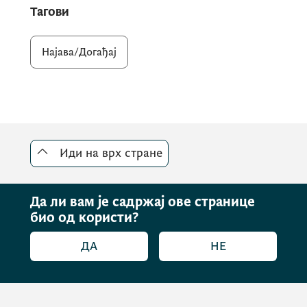
Тагови
Најава/Догађај
Иди на врх стране
Да ли вам је садржај ове странице
био од користи?
ДА
НЕ