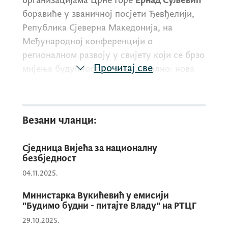
организацијама Црне Горе
Ернад Суљевић
боравиће у званичној посјети Ђевђелији,
Република Сјеверна Македонија, на
Међународној конференцији о
регионалном развоју у свијету који се брзо
Прочитај све
мијења будућност почиње локално: нова
визија за одрживи и уравнотежени развој,
8. и 9. јула 2025. године.
Везани чланци:
Платформу можете погледати у
Сједница Вијећа за националну
наставку.
безбједност
04.11.2025.
Министарка Вукићевић у емисији
"Будимо будни - питајте Владу" на РТЦГ
29.10.2025.