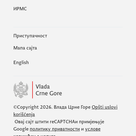
ИРМС
Приступачност
Мапа сајта
English
©Copyright 2026.
Влада Црне Горе
Opšti uslovi
korišćenja
Овај сајт штити
reCAPTCHA
и примјењује
Google
политику приватности
и
услове