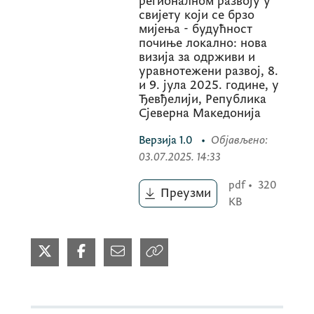
регионалном развоју у
свијету који се брзо
мијења - будућност
почиње локално: нова
визија за одрживи и
уравнотежени развој, 8.
и 9. јула 2025. године, у
Ђевђелији, Република
Сјеверна Македонија
Верзија
1.0
•
Објављено
:
03.07.2025. 14:33
pdf
•
320
Преузми
KB