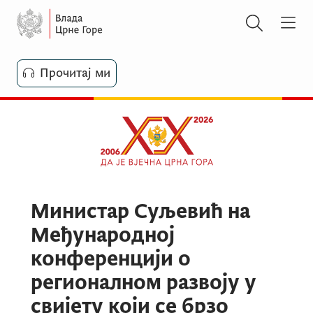
Прочитај ми
Министар Суљевић на
Међународној
конференцији о
регионалном развоју у
свијету који се брзо