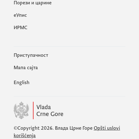
Порези и царине
eУпис
ИРМС
Приступачност
Мапа сајта
English
©Copyright 2026.
Влада Црне Горе
Opšti uslovi
korišćenja