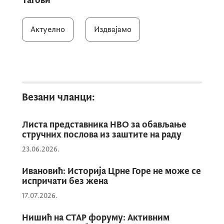
Тагови
сарадњу са цивилним сектором, Снежана
Ивановић, која је била једна од
Актуелно
Издвајамо
панелисткиња на дискусији „Социјална
економија – идеје које мијењају
заједницу“.
Везани чланци:
Говорећи о значају првог Закона о
социјалној економији, Ивановић је истакла
Листа представника НВО за обављање
да ће његово усвајање омогућити
стручних послова из заштите на раду
успостављање јасног правног и
23.06.2026.
институционалног оквира за развој
социјалне економије у Црној Гори.
Ивановић: Историја Црне Горе не може се
испричати без жена
17.07.2026.
„Социјална економија није алтернатива
привреди, већ њен важан партнер. Кроз
Нишић на СТАР форуму: Активним