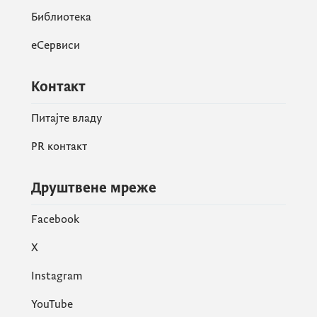
заједници, грађанима Тивта и подржи
Библиотека
акцију Министарства екологије “Чувај
еСервиси
да те чува”.
Контакт
“Задовољство ми је што
Питајте владу
заједнички напори Војске Црне
Горе, Министарства екологије и
PR контакт
Општине Тиват доприносе да овај
простор веома брзо буде уређен и
Друштвене мреже
доведен у прихватљиво стање“,
поручио је Краповић.
Facebook
X
Instagram
Министар екологије, одрживог
развоја и развоја сјевера Дамјан
YouTube
Ћулафић посебно је захвалио