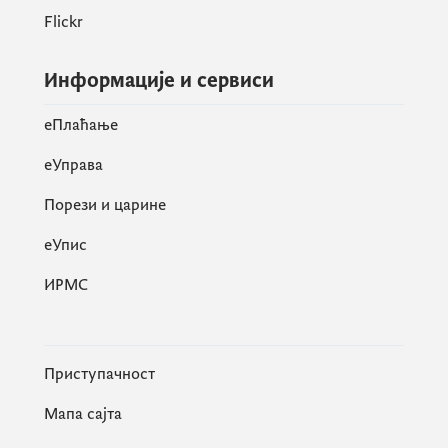
министру одбране господину Драгану
Flickr
Краповићу, предсједнику Општине
Тиват Жељку Комненовићу, начелнику
Информације и сервиси
Генералштаба Војске Црне Горе и
генерално систему одбране Војске
eПлаћање
Црне Горе, на изузетном доприносу
који су данас дали, једном врло
еУправа
конкретном акцијом, у нашим
Порези и царине
континуираним активностима да
очистимо Црну Гору од наслијеђеног
eУпис
проблема, од отпада.
ИРМС
Говорећи о значају иницијативе
Приступачност
“Војска на вашем прагу” министар
Мапа сајта
Ћулафић је истакао да акција
представља освјежење за црногорско