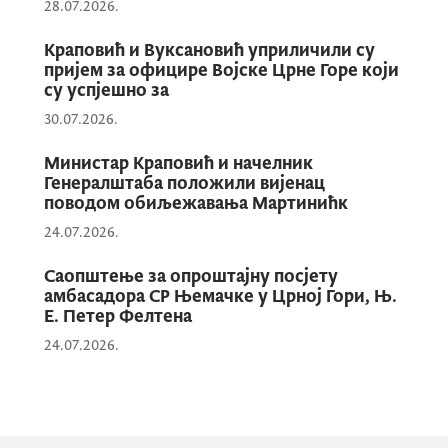
28.07.2026.
Краповић и Вуксановић уприличили су
Кроз ову иницијативу Војска Црне
пријем за официре Војске Црне Горе који
су успјешно за
Горе, у складу са својим капацитетима
и могућностима, пружа подршку
30.07.2026.
локалним заједницама и учествује у
Министар Краповић и начелник
рјешавању питања од јавног интереса.
Генералштаба положили вијенац
поводом обиљежавања Мартинићк
24.07.2026.
Министар одбране Драган Краповић
Саопштење за опроштајну посјету
амбасадора СР Њемачке у Црној Гори, Њ.
истакао је да ова акција представља
Е. Петер Фелтена
примјер успјешне сарадње државних
24.07.2026.
институција и локалне самоуправе.
„Након прве акције у Никшићу,