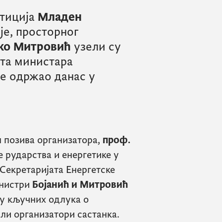
стиција
Младен
је, просторног
ко Митровић
узели су
ета министара
се одржао данас у
н позива организатора,
проф.
е рударства и енергетике у
Секретаријата Енергетске
инистри
Бојанић и Митровић
у кључних одлука о
ли организатори састанка.