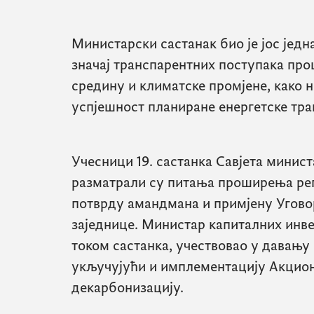
Министарски састанак био је јос једн
значај транспарентних поступака про
средину и климатске промјене, како 
успјешност планиране енергетске тра
Учесници 19. састанка Савјета минист
разматрали су питања проширења ре
потврду амандмана и примјену Угово
заједнице. Министар капиталних инв
током састанка, учествовао у давању
укључујући и имплементацију Акцион
декарбонизацију.