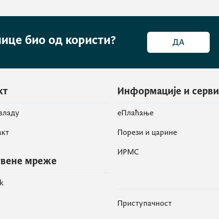
нице био од користи?
ДА
кт
Информације и серв
 владу
eПлаћање
акт
Порези и царине
ИРМС
вене мреже
k
Приступачност