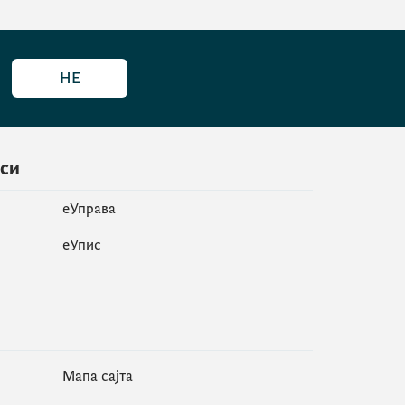
НЕ
иси
еУправа
eУпис
Мапа сајта