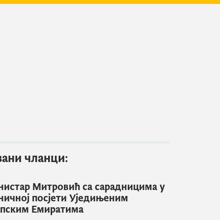
зани чланци:
истар Митровић са сарадницима у
ничној посјети Уједињеним
пским Емиратима