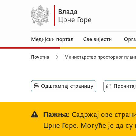
Медијски портал
Све вијести
Орга
Почетна
Министарство просторног план
Одштампај страницу
Прочитај
Пажња:
Садржај ове страни
Црне Горе. Могуће је да су