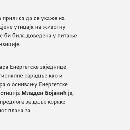
а прилика да се укаже на
цјене утицаја на животну
не би била доведена у питање
нзиције.
ара Енергетске заједнице
гионалне сарадње као и
ра о оснивању Енергетске
естиција
Младен Бојанић
је,
 предлога за даље кораке
ог плана за