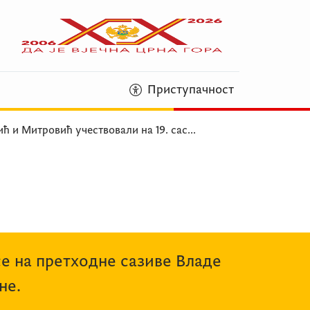
Приступачност
ћ и Митровић учествовали на 19. сас
...
се на претходне сазиве Владе
не.