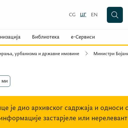
CG
ЦГ
EN
низација
Библиотека
е-Сервиси
ирања, урбанизма и државне имовине
Министри Бојани
 ми
це је дио архивског садржаја и односи 
 информације застарјеле или нерелевант