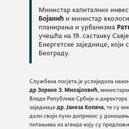
Министар капиталних инве
Бојанић
и министар екологи
планирања и урбанизма
Рат
учешћа на 19. састанку Савј
Енергетске заједнице, који 
Београду.
Службена посјета је услиједила нако
др Зоране З. Михајловић
, министарк
Влади Републике Србије и директора 
заједнице
др. Јанеза Копача
, те су м
дали своји пуни допринос у доношењ
питањима из агенде коју су предложи