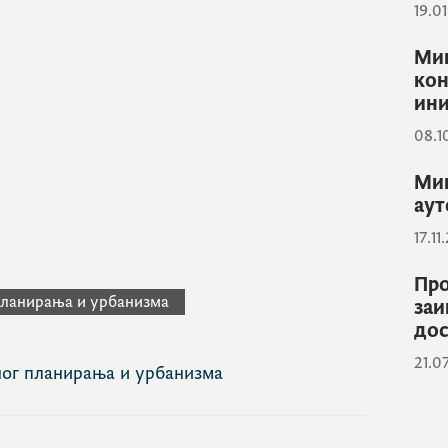
19.0
Мин
кон
ини
08.1
Мин
аут
17.11
Про
планирања и урбанизма
заи
дос
21.0
ног планирања и урбанизма