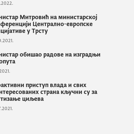
1.2022.
истар Митровић на министарској
ференцији Централно-европске
цијативе у Трсту
0.2021.
истар обишао радове на изградњи
опута
.2021.
активни приступ влада и свих
нтересованих страна кључни су за
тизање циљева
7.2021.