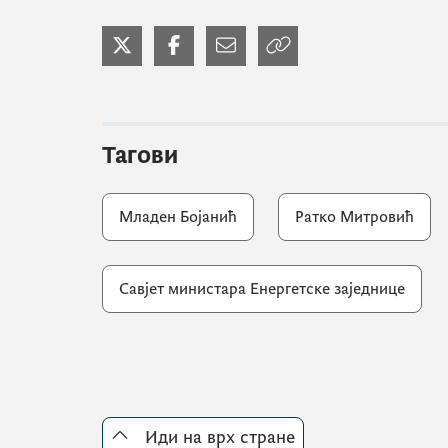
Тагови
Младен Бојанић
Ратко Митровић
Савјет министара Енергетске заједнице
Иди на врх стране