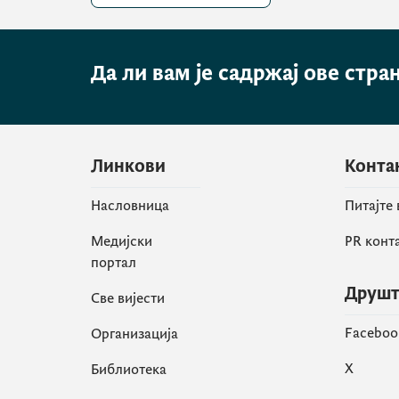
Да ли вам је садржај ове стра
Линкови
Конта
Насловница
Питајте
Медијски
PR конт
портал
Друшт
Све вијести
Faceboo
Организација
X
Библиотека