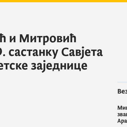
ћ и Митровић
. састанку Савјета
етске заједнице
Ве
Мин
зва
Ара