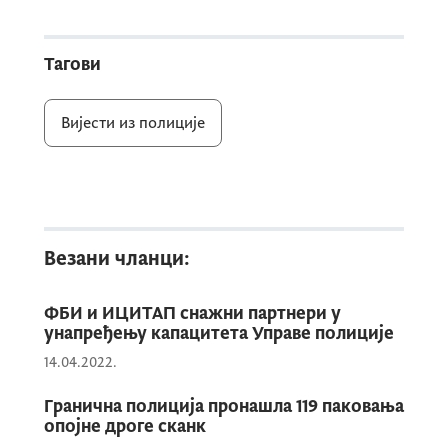
је починио кривична дјела тешка тјелесна
повреда и пријетња.
Тагови
Вијести из полиције
С.Р. је лишен слободе, и у току је даља
комуникација између НЦБ Интерпола
Подгорица и НЦБ Интерпола Висбаден у
вези са спровођењем поступка изручења.
Везани чланци:
ФБИ и ИЦИТАП снажни партнери у
унапређењу капацитета Управе полиције
14.04.2022.
Гранична полиција пронашла 119 паковања
опојне дроге сканк