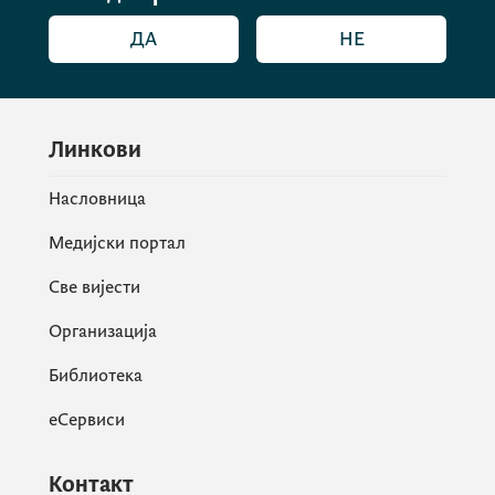
ДА
НЕ
Линкови
Насловница
Медијски портал
Све вијести
Организација
Библиотека
еСервиси
Контакт