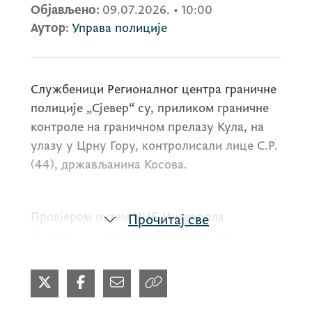
Објављено:
09.07.2026.
•
10:00
Аутор:
Управа полиције
Службеници Регионалног центра граничне
полиције „Сјевер“ су, приликом граничне
контроле на граничном прелазу Кула, на
улазу у Црну Гору, контролисали лице С.Р.
(44), држављанина Косова.
Провјером путем НЦБ Интерпола
Прочитај све
Подгорица, утврђено је да је за овим
лицем на снази међународна потјерница
коју је 23. јануара 2024. године расписао
НЦБ Интерпола Висбаден, Њемачка, ради
вођења кривичног поступка због сумње да