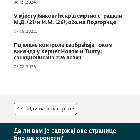
30.09.2024.
У мјесту Јанковића крш смртно страдали
М.Д. (21) и И.М. (26), оба из Подгорице
07.08.2022.
Појачане контроле саобраћаја током
викенда у Херцег Новом и Тивту:
санкционисано 226 возач
03.08.2026.
Иди на врх стране
Да ли вам је садржај ове странице
био од користи?