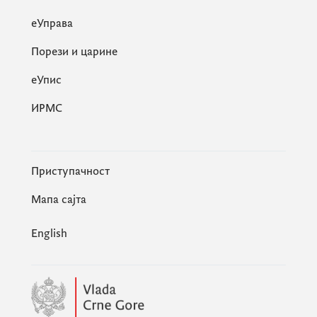
еУправа
Порези и царине
eУпис
ИРМС
Приступачност
Мапа сајта
English