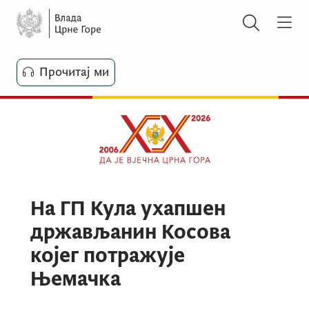
Прочитај ми
На ГП Кула ухапшен
држављанин Косова
којег потражује
Њемачка