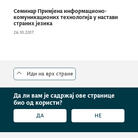
Одлуке донесене током пете пленарне
Семинар Примјена информационо-
сједнице ЦДЕДУ истакле су посвећеност
комуникационих технологија у настави
страних језика
Савјета Европе даљој промоцији
демократских вриједности кроз
26.10.2017.
образовање, што ће једним дијелом
омогућити имплементација Образовне
стратегије 2024-2030. – „Ученици на
првом мјесту: образовање за данашња и
сутрашња демократска друштва“.
Иди на врх стране
Да ли вам је садржај ове странице
био од користи?
ДА
НЕ