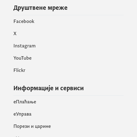
Друштвене мреже
Facebook
X
Instagram
YouTube
Flickr
Информације и сервиси
eПлаћање
еУправа
Порези и царине