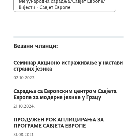
примјени Референтног оквира
Међународна сарадња/Савјет Европе/
Вијести - Савјет Европе
компетенција за демократску културу
(РФЦДЦ) у средњем стручном образовању.
Посебно је похваљен напредак у области
Везани чланци:
образовања за дигитално грађанство, и
Одбор је одобрио Водич
Семинар Акционо истраживање у настави
„Контекстуализација компетенција за
страних језика
демократску културу у образовању за
02.10.2023.
дигитално грађанство“.
Сарадња са Европским центром Савјета
Европе за модерне језике у Грацу
Наглашена је сарадња са УНЕСЦО-ом у
21.10.2024.
активностина на реализацији Циља
ПРОДУЖЕН РОК АПЛИЦИРАЊА ЗА
одрживог развоја 4 (СДГ4).
ПРОГРАМЕ САВЈЕТА ЕВРОПЕ
31.08.2021.