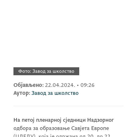
Фото:
Завод за школство
Објављено:
22.04.2024.
•
09:26
Аутор:
Завод за школство
На петој пленарној сједници Надзорног
одбора за образовање Савјета Европе
(ЦДЕДУ), која је одржана од 20. до 22.