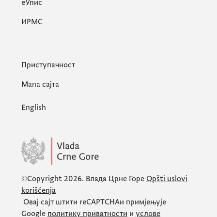
eУпис
ИРМС
Приступачност
Мапа сајта
English
©Copyright 2026.
Влада Црне Горе
Opšti uslovi
korišćenja
Овај сајт штити
reCAPTCHA
и примјењује
Google
политику приватности
и
услове