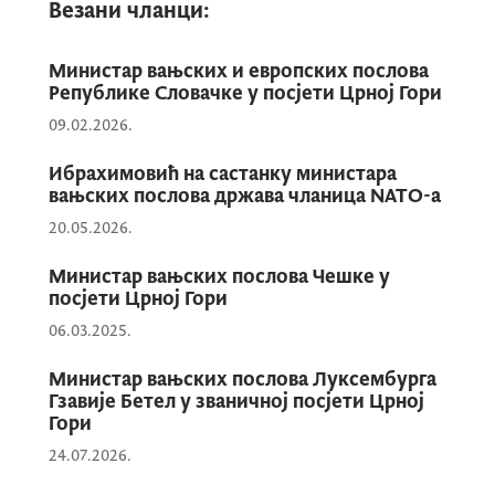
Везани чланци:
вили „Горица“, са почетком у 17.05 часова.
Министар вањских и европских послова
Републике Словачке у посјети Црној Гори
Служба за односе са јавношћу Владе Црне
Горе обезбиједиће медијима фотографије и
09.02.2026.
видео материјал са почетка састанка и
Ибрахимовић на састанку министара
изјава.
вањских послова држава чланица NATO-а
20.05.2026.
***
Министар вањских послова Чешке у
посјети Црној Гори
06.03.2025.
Представници медија могу испратити
изјаве министара. Новинари, фото
Министар вањских послова Луксембурга
Гзавије Бетел у званичној посјети Црној
репортери и видео сниматељи улазе у вилу
Гори
„Горица” коришћењем годишње
24.07.2026.
акредитационе картице Владе, која важи