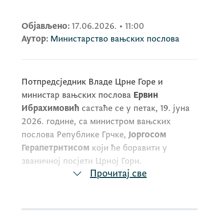
Објављено:
17.06.2026.
•
11:00
Аутор:
Министарство вањских послова
Потпредсједник Владе Црне Горе и
министар вањских послова
Ервин
Ибрахимовић
састаће се у петак, 19. јуна
2026. године, са министром вањских
послова Републике Грчке,
Јоргосом
Герапетритисом
који ће боравити у
званичној посјети Црној Гори.
Прочитај све
Након састанка, министри Ибрахимовић и
Герапетритис ће дати изјаве за јавност у