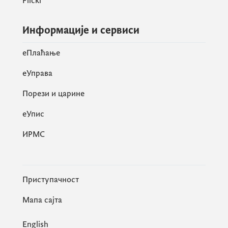
Flickr
Информације и сервиси
eПлаћање
еУправа
Порези и царине
eУпис
ИРМС
Приступачност
Мапа сајта
English