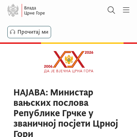
Прочитај ми
НАЈАВА: Министар
вањских послова
Републике Грчке у
званичној посјети Црној
Гори