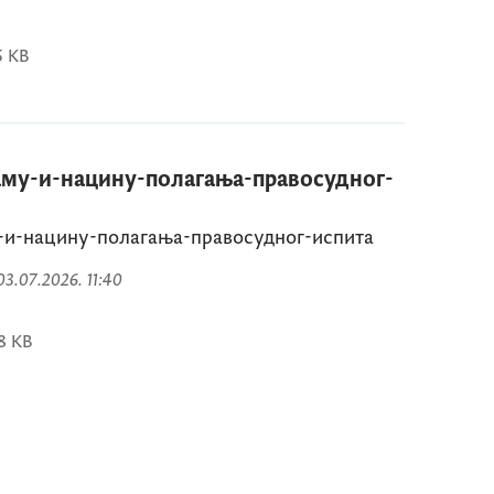
5 KB
аму-и-нацину-полагања-правосудног-
-и-нацину-полагања-правосудног-испита
 03.07.2026. 11:40
8 KB