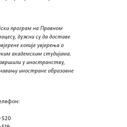
јски програм на Правном
оцесу, дужни су да доставе
вјерене копије увјерења о
чким академским студијама.
завршили у иностранству,
знавању иностране образовне
он:
20