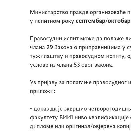
Министарство правде организоваће п
у испитном року
септембар/октобар 
Правосудни испит може да полаже ли
члана 29 Закона о приправницима у 
тужилаштву и правосудном испиту, о
услове из члана 53 овог закона.
Уз пријаву за полагање правосудног и
приложи:
- доказ да је завршио четворогодиш
факултету ВИИ1 ниво квалификације о
дипломе или оригинал/овјерена копиј