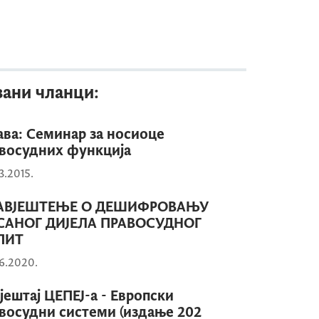
зани чланци:
ава: Семинар за носиоце
восудних функција
3.2015.
АВЈЕШТЕЊЕ О ДЕШИФРОВАЊУ
САНОГ ДИЈЕЛА ПРАВОСУДНОГ
ПИТ
6.2020.
јештај ЦЕПЕЈ-а - Европски
восудни системи (издање 202