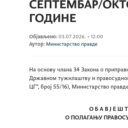
СЕПТЕМБАР/ОКТО
ГОДИНЕ
Објављено:
03.07.2026.
•
12:00
Аутор:
Министарство правде
На основу члана 34 Закона о припра
Државном тужилаштву и правосудном
ЦГ“, број 55/16), Министарство правд
О Б А В Ј Е Ш 
О ПОЛАГАЊУ ПРАВОС