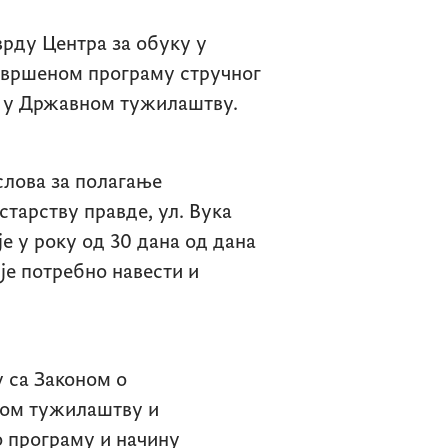
врду Центра за обуку у
авршеном програму стручног
 у Државном тужилаштву.
слова за полагање
тарству правде, ул. Вука
је у року од 30 дана од дана
је потребно навести и
 са Законом о
ном тужилаштву и
 програму и начину