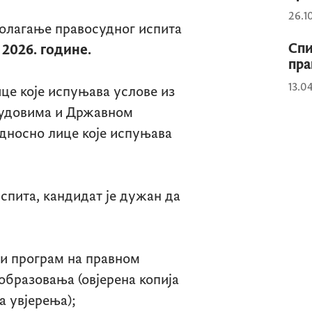
26.1
олагање правосудног испита
Спи
2026. године.
пра
13.0
це које испуњава услове из
судовима и Државном
дносно лице које испуњава
спита, кандидат је дужан да
њи програм на правном
бразовања (овјерена копија
а увјерења);