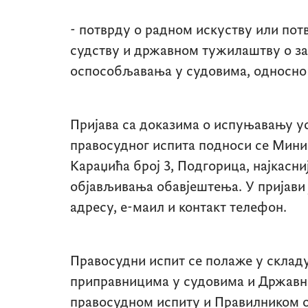
- потврду о радном искуству или пот
судству и државном тужилаштву о з
оспособљавања у судовима, односно
Пријава са доказима о испуњавању у
правосудног испита подноси се Минис
Караџића број 3, Подгорица, најкасни
објављивања обавјештења. У пријави 
адресу, е-маил и контакт телефон.
Правосудни испит се полаже у складу
приправницима у судовима и Држав
правосудном испиту и Правилником о