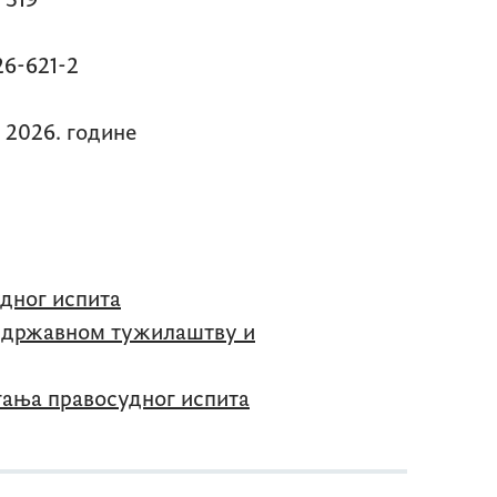
9
21-2
. године
удног испита
и државном тужилаштву и
гања правосудног испита