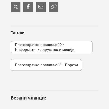
шефицама радних група за поглавља 10.
Информатичко друштво и медији и 16.
Порези,
Ружицом Мишковић и Биљаном
Перановић.
Тагови
Преговарачко поглавље 10 -
Информатичко друштво и медији
Преговарачко поглавље 16 - Порези
На састанцима је разматрана потреба веће
синергије између различитих поглавља
правне тековине ЕУ, нарочито имајући у
виду да је дигитална компонента важан
Везани чланци:
хоризонтални предуслов за
имплементацију секторских политика ЕУ.