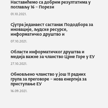
Наставићемо са добрим резултатима у
Такодје, ова поглавља су и дио истог
поглављу 16 – Порези
кластера, па је поручено да их треба
01.10.2021.
сагледавати из шире перспективе утицаја
на цјелокупан процес преговора с ЕУ.
Сјутра једанаест састанак Пододбора за
иновације, људске ресурсе,
информатичко друштво и
07.10.2021.
Анализирано је и актуелно стање у та два
преговарачка поглавља, као и активности
Области информатичког друштва и
које слиједе с циљем испуњавања
медија важне за чланство Црне Горе у ЕУ
завршних мјерила.
27.10.2021.
Обновљено чланство у још 11 радних
група за преговоре – нова енергија за
Када је ријеч о преговарачком поглављу 10.
приступање ЕУ
Информатичко друштво и медији, Кордић
16.09.2021.
и Мишковић су се сагласиле да се ради о
једном од напреднијих поглавља у
преговарачком процесу Црне Горе с