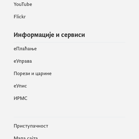
YouTube
СЕКТОР ЗА ИНФОРМИСАЊЕ ЈАВНОСТИ О
ЕВРОПСКОЈ УНИЈИ И ПРОЦЕСУ
Flickr
ПРИСТУПАЊА ЕВРОПСКОЈ УНИЈИ
Информације и сервиси
ГЕНЕРАЛНИ СЕКРЕТАРИЈАТ ВЛАДЕ
eПлаћање
еУправа
Порези и царине
eУпис
ИРМС
Приступачност
Мапа сајта