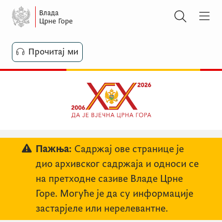
Прочитај ми
Пажња:
Садржај ове странице је
дио архивског садржаја и односи се
на претходне сазиве Владе Црне
Горе. Могуће је да су информације
застарјеле или нерелевантне.