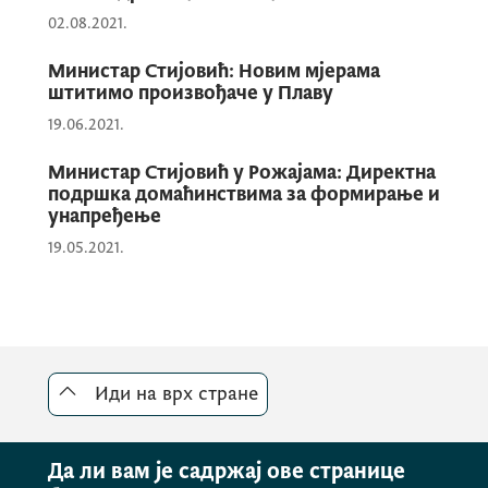
02.08.2021.
Министар Стијовић: Новим мјерама
штитимо произвођаче у Плаву
19.06.2021.
Министар Стијовић у Рожајама: Директна
подршка домаћинствима за формирање и
унапређење
19.05.2021.
Током састанка размотрени су изазови са
Иди на врх стране
којима се произвођачи дувана суочавају,
уз заједничку оцјену да је потребно
створити услове за организовану
Да ли вам је садржај ове странице