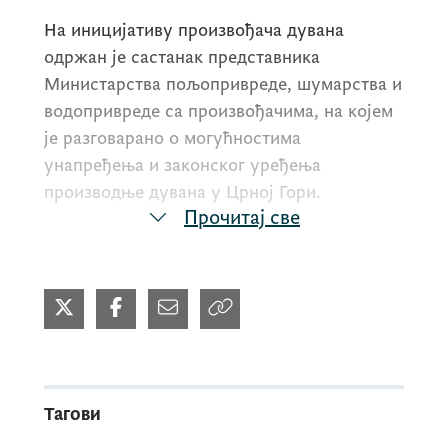
На иницијативу произвођача дувана
одржан је састанак представника
Министарства пољопривреде, шумарства и
водопривреде са произвођачима, на којем
је разговарано о могућностима
унапређења и законског уређења
производње дувана у Црној Гори.
Прочитај све
Тагови