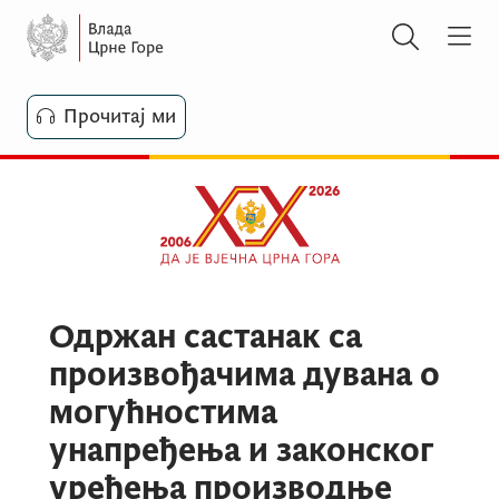
Прочитај ми
Одржан састанак са
произвођачима дувана о
могућностима
унапређења и законског
уређења производње