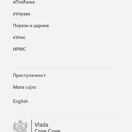
eПлаћање
еУправа
Порези и царине
eУпис
ИРМС
Приступачност
Мапа сајта
English