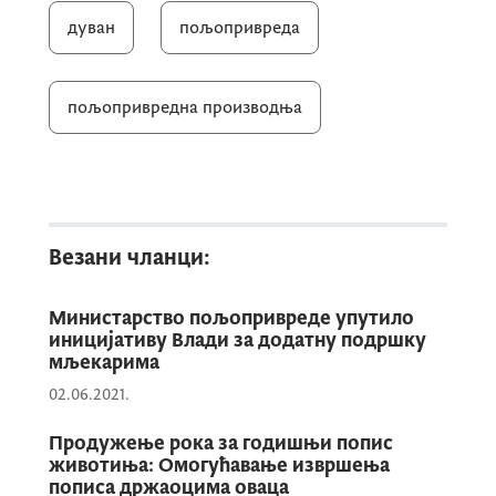
дуван
пољопривреда
пољопривредна производња
У име Министарства састанку су
присуствовали државни секретар
Крсто
Рађеновић
, генерални директор
Директората за пољопривреду
Мирослав
Цимбаљевић
, начелник Дирекције за
Везани чланци:
инспекцијске послове
Ранко Богавац
и
начелница Дирекције за биљну
Министарство пољопривреде упутило
производњу
Амра Терзић
. Подршку
иницијативу Влади за додатну подршку
произвођачима пружили су и посланици
мљекарима
Скупштине Црне Горе
Артан Чоби
и
Илир
02.06.2021.
Чапуни
, који су учествовали у разговорима
Продужење рока за годишњи попис
о проналажењу одрживог рјешења за ову
животиња: Омогућавање извршења
област.
пописа држаоцима оваца