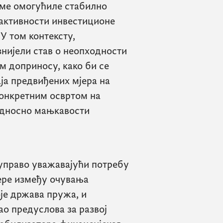
име омогућиле стабилно
активности инвестиционе
 У том контексту,
нијели став о неопходности
м доприносу, како би се
ја предвиђених мјера на
конкретним освртом на
односно мањкавости
 управо уважавајући потребу
ере између очувања
оје држава пружа, и
ао предуслова за развој