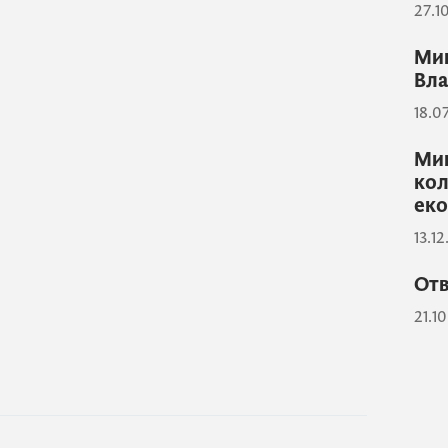
27.1
Мин
Вла
18.0
Мин
кол
еко
13.1
Отв
21.1