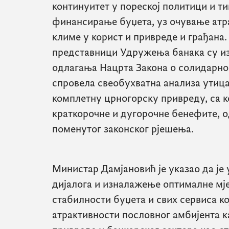
континуитет у пореској политици и т
финансирање буџета, уз очување атр
климе у корист и привреде и грађана.
представници Удружења банака су из
одлагања Нацрта Закона о солидарно
спровела свеобухватна анализа утица
комплетну црногорску привреду, са 
краткорочне и дугорочне бенефите, 
поменутог законског рјешења.
Министар Дамјановић је указао да је
дијалога и изналажење оптималне мј
стабилности буџета и свих сервиса к
атрактивности пословног амбијента к