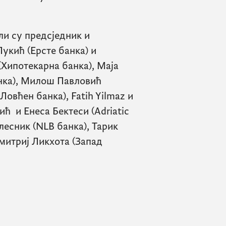
и су предсједник и
укић (Ерсте банка) и
(Хипотекарна банка), Маја
нка), Милош Павловић
(Ловћен банка),
Fatih Yilmaz
и
ић и Енеса Бектеси (
Adriatic
лесник (
NLB
банка), Тарик
Дмитриј Ликхота (Запад