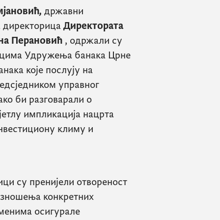
мјановић
,
државни
а директорица
Директората
ана Перановић
, одржали су
ницима Удружења банака Црне
нака које послују на
редсједником управног
како би разговарали о
јетлу импликација нацрта
нвестициону климу и
ици су пренијели отвореност
изношења конкретних
еменима осигурале