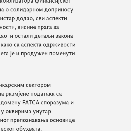
табилизатора финансијског
она о солидарном доприносу
истар додао, сви аспекти
ности, висине прага за
као и остали детаљи закона
како са аспекта одрживости
чега је и продужен поменути
банкарским сектором
а размјене података са
у домену
FATCA
споразума и
 у оквирима унутар
тног препознавања основице
еског обухвата.