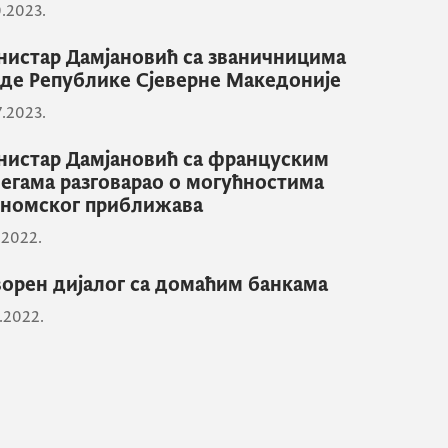
0.2023.
истар Дамјановић са званичницима
де Републике Сјеверне Македоније
7.2023.
истар Дамјановић са француским
егама разговарао о могућностима
номског приближава
2.2022.
орен дијалог са домаћим банкама
0.2022.