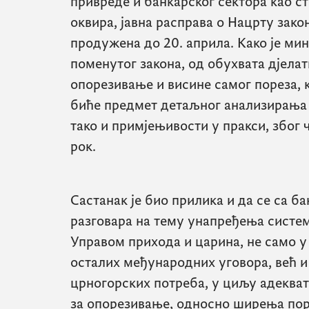
привреде и банкарског сектора као с
оквира, јавна расправа о Нацрту зак
продужена до 20. априла. Како је мин
поменутог закона, од обухвата дјелат
опорезивање и висине самог пореза, 
биће предмет детаљног анализирања 
тако и примјењивости у пракси, због 
рок.
Састанак је био прилика и да се са 
разговара на тему унапређења систем
Управом прихода и царина, не само 
осталих међународних уговора, већ и
црногорских потреба, у циљу адеква
за опорезивање, односно ширења пор