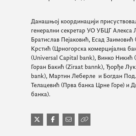
Данашњој координацији присуствовал
генерални секретар УО УБЦГ Алекса Л
Братислав Пејаковић, Есад Заимовић 
Крстић (Црногорска комерцијална ба
(
Universal Capital bank
), Винко Никић 
Горан Бакић (
Ziraat bannk
), Ђорђе Лук
bank
), Мартин Леберле и Богдан Под
Телацевић (Прва банка Црне Горе) и 
банка).