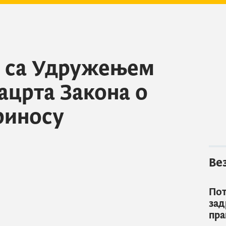
к са Удружењем
ацрта Закона о
риносу
Ве
Пот
зад
пра