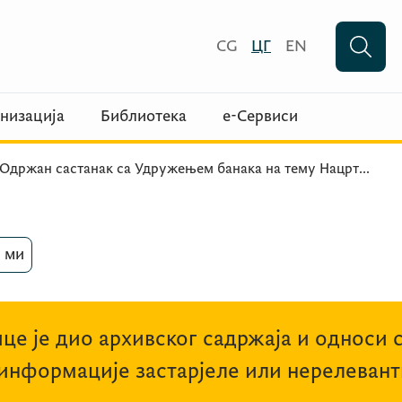
CG
ЦГ
EN
низација
Библиотека
е-Сервиси
Одржан састанак са Удружењем банака на тему Нацрт
...
 ми
це је дио архивског садржаја и односи 
 информације застарјеле или нерелевант