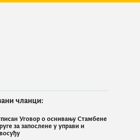
зани чланци:
писан Уговор о оснивању Стамбене
руге за запослене у управи и
восуђу