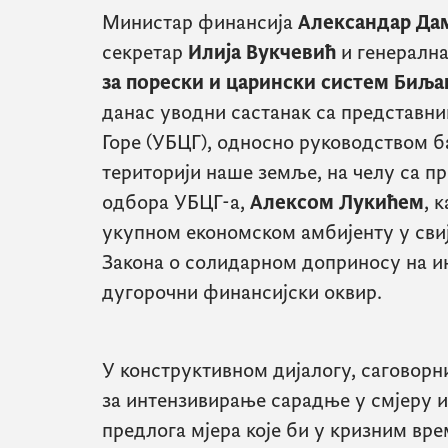
Министар финансија
Александар Да
секретар
Илија Вукчевић
и
генералн
за порески и царински систем Биљ
данас уводни састанак са представ
Горе (УБЦГ), односно руководством ба
територији наше земље, на челу са п
одбора УБЦГ-а,
Алексом Лукићем
, 
укупном економском амбијенту у сви
Закона о солидарном доприносу на и
дугорочни финансијски оквир.
У конструктивном дијалогу, саговорн
за интензивирање сарадње у смјеру 
предлога мјера које би у кризним вр