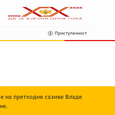
Приступачност
се на претходне сазиве Владе
не.