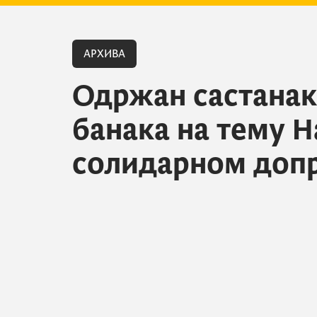
АРХИВА
Одржан састана
банака на тему Н
солидарном доп