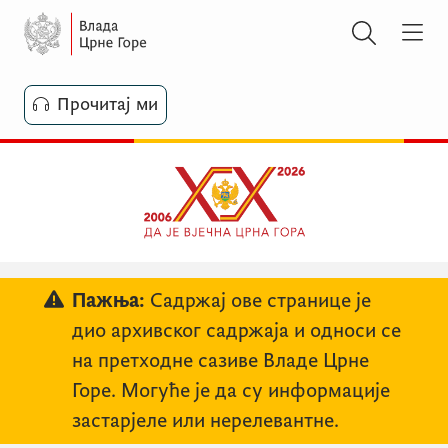
Прочитај ми
Пажња:
Садржај ове странице је
дио архивског садржаја и односи се
на претходне сазиве Владе Црне
Горе. Могуће је да су информације
застарјеле или нерелевантне.