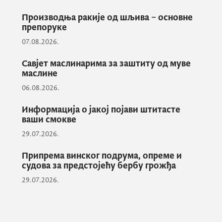
овогодишњих мјера је узело у обзир све
Производња ракије од шљива – основне
предлоге који су дошли како од
препоруке
пољопривредних произвођача тако и од
07.08.2026.
удружења, уз препоруке Европске
комисије, са посебним сензибилитетом у
Савјет маслинарима за заштиту од муве
маслине
односу на изазове и околности на тржишту
06.08.2026.
сточне хране и пољопривредних инпута,
чиме је створен баланс у циљу стварања
Информација о јакој појави штитасте
модалитета да се направи што боља клима
ваши смокве
када је у питању пољопривреда у Црној
29.07.2026.
Гори.
Припрема винског подрума, опреме и
судова за предстојећу бербу грожђа
Први јавни позиви очекују се већ наредне
29.07.2026.
недјеље, а у току пријава за премије у
сточарској производњи која ће трајати до
30. априла.