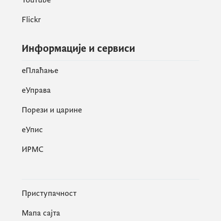
Flickr
Информације и сервиси
eПлаћање
еУправа
Порези и царине
eУпис
ИРМС
Приступачност
Мапа сајта