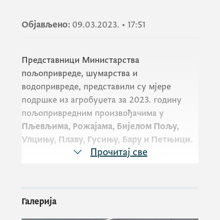
Објављено:
09.03.2023.
•
17:51
Представници Министарства
пољопривреде, шумарства и
водопривреде, представили су мјере
подршке из агробуџета за 2023. годину
пољопривредним произвођачима у
Пљевљима, Рожајама, Бијелом Пољу,
Улцињу, Плаву, Гусињу, Бару и Петњици.
Прочитај све
Произвођачи су исказали посебно
интересовање за мјере подршке коју могу
Галерија
остварити за директна плаћања у
сточарској и биљној производњи,