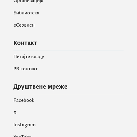
Организација
агробуџета за 2023. годину ће наредне
Библиотека
недјеље бити организовано у свим осталим
општинама.
еСервиси
Контакт
Питајте владу
PR контакт
Друштвене мреже
Facebook
X
Instagram
YouTube