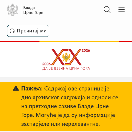
Прочитај ми
Пажња:
Садржај ове странице је
дио архивског садржаја и односи се
на претходне сазиве Владе Црне
Горе. Могуће је да су информације
застарјеле или нерелевантне.