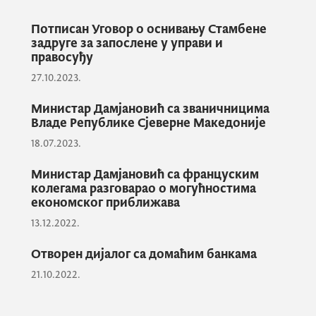
Потписан Уговор о оснивању Стамбене
задруге за запослене у управи и
Циљ мисије је процјена усклађености
правосуђу
националог законодавног оквира са
27.10.2023.
међународним стандардима у овој
области, као и утврђивање степена
Министар Дамјановић са званичницима
дјелотворности
Владе Републике Сјеверне Македоније
SPNFT
Система држава
чланица Савјета Европе у Црној Гори.
18.07.2023.
Министар Дамјановић са француским
колегама разговарао о могућностима
Говрећи на отварању евалуације, министар
економског приближава
Дамјановић је да дао кратак осврт на
13.12.2022.
дијапазон процјене који је у надлежности
Министартва финансија, а који се односи
Отворен дијалог са домаћим банкама
на области: злоупотребе правних лица у
21.10.2022.
сврхе прања новца и финансирања
тероризма, успостављања и вођења