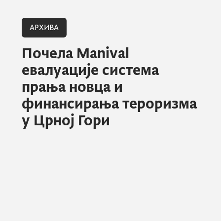
АРХИВА
Почела Manival
евалуације система
прања новца и
финансирања тероризма
у Црној Гори