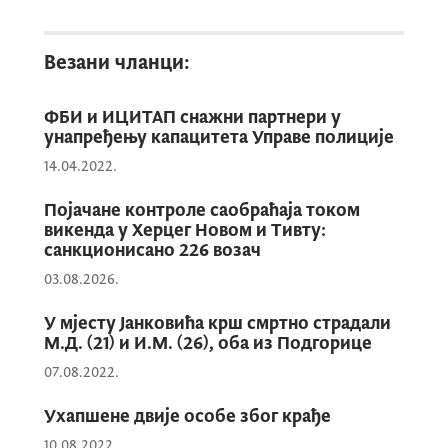
Везани чланци:
Приликом спровођења активности,
полицијски службеници су због прекршаја
ФБИ и ИЦИТАП снажни партнери у
из члана 67 став 1 тачка 1 Закона о
унапређењу капацитета Управе полиције
граничној контроли издали шест
14.04.2022.
прекршајних налога држављанима Босне и
Херцеговине, који се односе на прелазак
Појачане контроле саобраћаја током
викенда у Херцег Новом и Тивту:
државне границе ван граничног прелаза
санкционисано 226 возач
или покушај преласка границе без
03.08.2026.
посједовања важеће путне односно друге
исправе прописане за прелазак државне
У мјесту Јанковића крш смртно страдали
границе, као и прелазак границе супротно
М.Д. (21) и И.М. (26), оба из Подгорице
његовој намјени.
07.08.2022.
Ухапшене двије особе због крађе
10.08.2022.