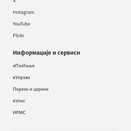
X
Instagram
YouTube
Flickr
Информације и сервиси
eПлаћање
еУправа
Порези и царине
eУпис
ИРМС