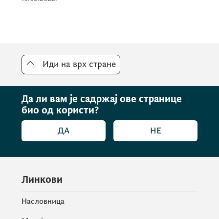
Иди на врх стране
Да ли вам је садржај ове странице
био од користи?
ДА
НЕ
Линкови
Насловница