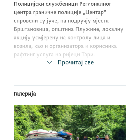
Полицијски службеници Регионалног
центра граничне полиције „Центар“
спровели су јуче, на подручју мјеста
Брштановица, општина Плужине, локалну
акцију усмјерену на контролу лица и
возила, као и организатора и корисника
рафтинг услуга на ријеци Тари.
Прочитај све
Акција је реализована у оквиру планских и
појачаних активности граничне полиције
Галерија
на подручју државне границе са Босном и
Херцеговином, с обзиром на то да се
рафтинг као туристичка дјелатност одвија
у непосредној близини граничног појаса и
окупља велики број домаћих и страних
држављана. Циљ ових активности је