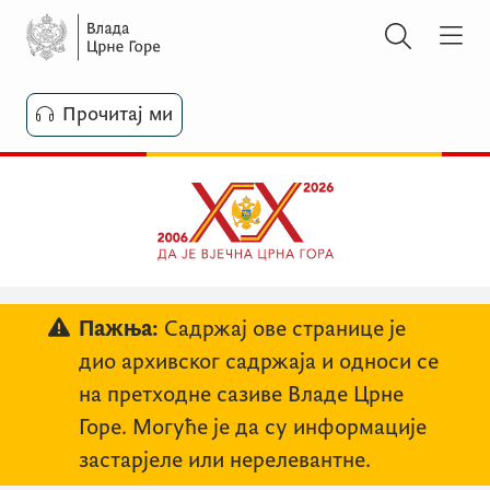
Прочитај ми
Пажња:
Садржај ове странице је
дио архивског садржаја и односи се
на претходне сазиве Владе Црне
Горе. Могуће је да су информације
застарјеле или нерелевантне.