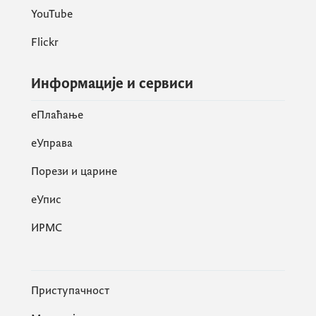
YouTube
Flickr
Информације и сервиси
eПлаћање
еУправа
Порези и царине
eУпис
ИРМС
Приступачност