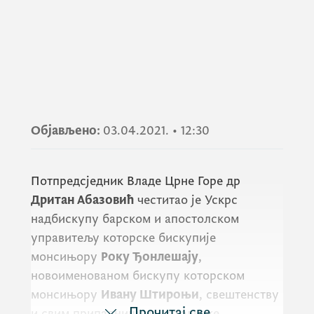
Објављено:
03.04.2021.
•
12:30
Потпредсједник Владе Црне Горе др
Дритан Абазовић
честитао је Ускрс
надбискупу барском и апостолском
управитељу которске бискупије
монсињору
Року Ђонлешају
,
новоименованом бискупу которском
монсињору
Ивану Штироњи
, свештенству
Прочитај све
и свим припадницима католичке