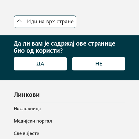
Иди на врх стране
Да ли вам је садржај ове странице
био од користи?
ДА
НЕ
Линкови
Насловница
Медијски портал
Све вијести