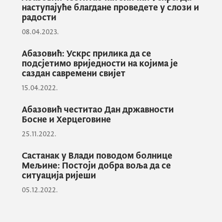
наступајуће благдане проведете у слози и
радости
„Ускрс је празник за оживљавање
симболике побједе добра над злом, али и
08.04.2023.
стални подсјетник да се за истинске
Абазовић: Ускрс прилика да се
вриједности вриједи борити и да сви
подсјетимо вриједности на којима је
сноснимо одговорност за бољитак друштва
саздан савремени свијет
у цјелини, без обзира на вјеру или нацију.
15.04.2022.
Само мудрост, заједништво и зрелост могу
Абазовић честитао Дан државности
донијети мир и склад Црној Гори и
Босне и Херцеговине
допринијети њеној свјетлијој будућности”,
25.11.2022.
закључио је Абазовић.
Састанак у Влади поводом болнице
Мељине: Постоји добра воља да се
ситуација ријеши
05.12.2022.