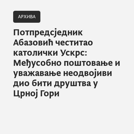
АРХИВА
Потпредсједник
Абазовић честитао
католички Ускрс:
Међусобно поштовање и
уважавање неодвојиви
дио бити друштва у
Црној Гори