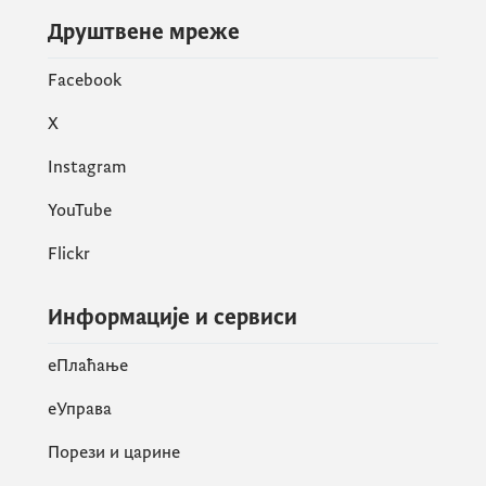
Друштвене мреже
Facebook
X
Instagram
YouTube
Flickr
Информације и сервиси
eПлаћање
еУправа
Порези и царине