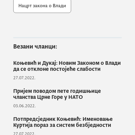
сниматељи улазе у зграду Владе
Нацрт закона о Влади
коришћењем годишње акредитационе
картице Владе Црне Горе за 2022. годину
која важи уз лични идентификациони
документ. Новинари и сниматељи који
немају годишњу акредитацију треба да
Везани чланци:
затраже од Службе за односе с јавношћу
издавање дневне акредитације на емаил
Коњевић и Дукај: Новим Законом о Влади
адресу:
pr@gov.me
.
да се отклоне постојеће слабости
27.07.2022.
Служба за односе с јавношћу Владе Црне
Пријем поводом пете годишњице
чланства Црне Горе у НАТО
Горе обезбиједиће фото и видео материјал.
03.06.2022.
Потпредсједник Коњевић: Именовање
Куртија пораз за систем безбједности
27.07.2022.