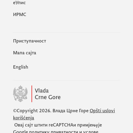
eУпис
ИРМС
Приступачност
Мапа сајта
English
©Copyright 2026.
Влада Црне Горе
Opšti uslovi
korišćenja
Овај сајт штити
reCAPTCHA
и примјењује
Google
политику приватности
и
услове