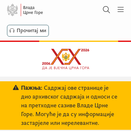
Прочитај ми
Пажња:
Садржај ове странице је
дио архивског садржаја и односи се
на претходне сазиве Владе Црне
Горе. Могуће је да су информације
застарјеле или нерелевантне.