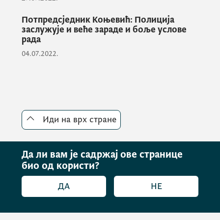
Потпредсједник Коњевић: Полиција
заслужује и веће зараде и боље услове
рада
04.07.2022.
Иди на врх стране
Да ли вам је садржај ове странице
био од користи?
ДА
НЕ