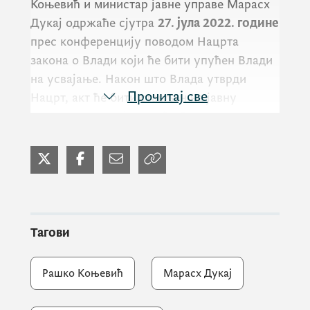
Коњевић
и министар јавне управе
Марасх
Дукај
одржаће сјутра
27. јула 2022. године
прес конференцију поводом Нацрта
закона о Влади који ће бити упућен Влади
на усвајање. Након што Влада утврди
Прочитај све
Нацрт, акт ће бити стављен на јавну
расправу, послије чега ће Влада утврдити
Предлог закона и послати га Скупштини
Црне Горе на даљу процедуру.
Конференција за медије ће се одржати у
прес сали Владе Црне Горе, Карађорђева
Тагови
бб, са почетком у
13
часова.
Рашко Коњевић
Марасх Дукај
Новинари, фото-репортери и видео