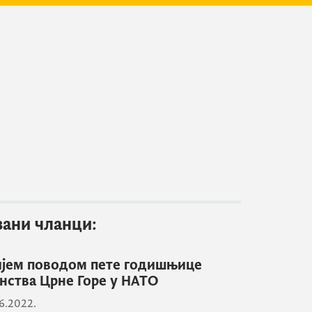
зани чланци:
јем поводом пете годишњице
нства Црне Горе у НАТО
6.2022.