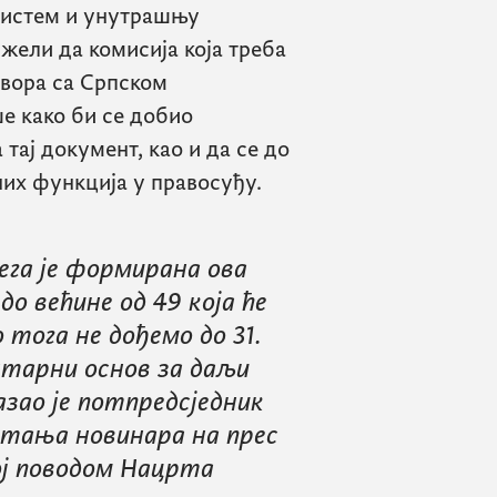
систем и унутрашњу
 жели да комисија која треба
овора са Српском
 како би се добио
тај документ, као и да се до
них функција у правосуђу.
ега је формирана ова
до већине од 49 која ће
 тога не дођемо до 31.
нтарни основ за даљи
азао је потпредсједник
итања новинара на прес
ој поводом Нацрта