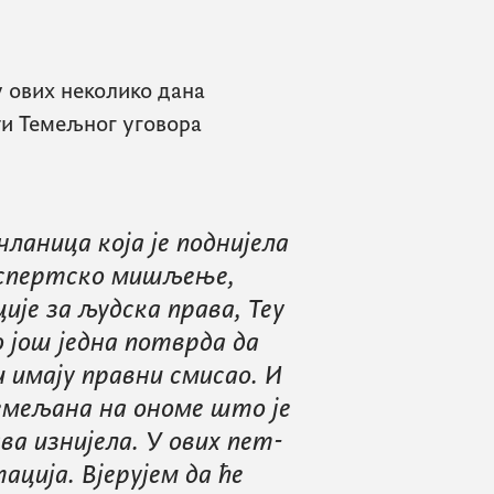
у ових неколико дана
ти Темељног уговора
ланица која је поднијела
експертско мишљење,
је за људска права, Теу
о још једна потврда да
и имају правни смисао. И
емељана на ономе што је
ва изнијела. У ових пет-
ција. Вјерујем да ће