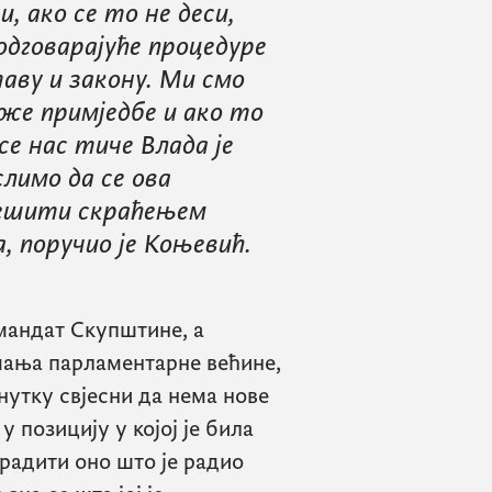
 ако се то не деси,
 одговарајуће процедуре
таву и закону. Ми смо
важе примједбе и ако то
е нас тиче Влада је
слимо да се ова
јешити скраћењем
, поручио је Коњевић.
 мандат Скупштине, а
мања парламентарне већине,
нутку свјесни да нема нове
 позицију у којој је била
 радити оно што је радио