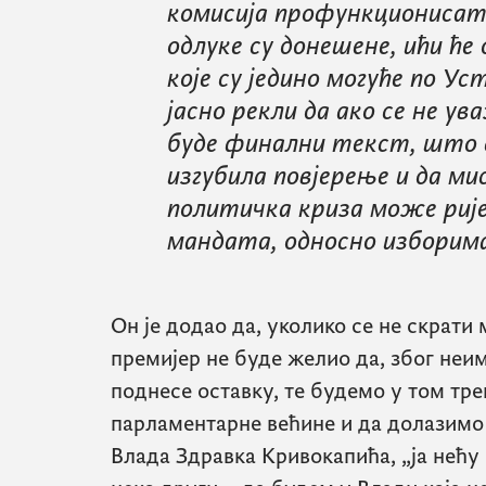
комисија профункционисати,
одлуке су донешене, ићи ће
које су једино могуће по Ус
јасно рекли да ако се не у
буде финални текст, што с
изгубила повјерење и да ми
политичка криза може ри
мандата, односно изборима
Он је додао да, уколико се не скрати
премијер не буде желио да, због неи
поднесе оставку, те будемо у том тре
парламентарне већине и да долазимо у
Влада Здравка Кривокапића, „ја нећу