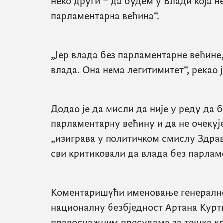
неко други – да будем у Влади која не 
парламентарна већина“.
„Јер влада без парламентарне већине,
влада. Она нема легитимитет“, рекао 
Додао је да мисли да није у реду да 
парламентарну већину и да не очекуј
„изиграва у политичком смислу Здрав
сви критиковали да влада без парлам
Коментаришући именовање генералног
националну безбједност Артана Курти
правоснажним пресудама за тешка кр