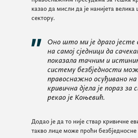
казао да мисли да је нанијета велика
сектору.
Оно што ми је драго јесте 
на самој сједници да сачек
показала тачним и истинит
систему безбједности може 
правоснажно осуђивано на 
кривична дјела је пораз за
рекао је Коњевић.
Додао је да то није ствар кривичне ев
такво лице може проћи безбједносне 