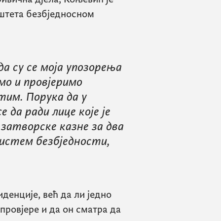
 штета безбједносном
да су се моја упозорења
амо и провјеримо
им. Порука да у
да ради лице које је
затворске казне за два
 систем безбједности,
иденције, већ да ли једно
провјере и да он сматра да