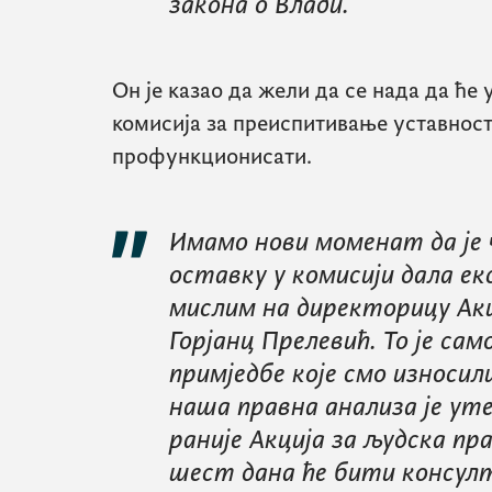
закона о Влади.
Он је казао да жели да се нада да ће 
комисија за преиспитивање уставнос
профункционисати.
Имамо нови моменат да је ч
оставку у комисији дала 
мислим на директорицу Акци
Горјанц Прелевић. То је сам
примједбе које смо износил
наша правна анализа је ут
раније Акција за људска пра
шест дана ће бити консулта