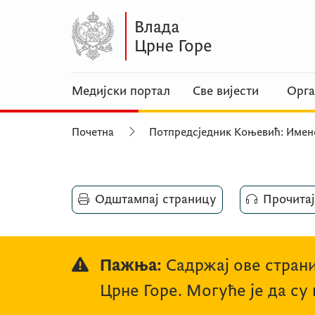
Медијски портал
Све вијести
Орга
Почетна
Потпредсједник Коњевић: Имено
Одштампај страницу
Прочитај
Пажња:
Садржај ове страни
Црне Горе. Могуће је да су