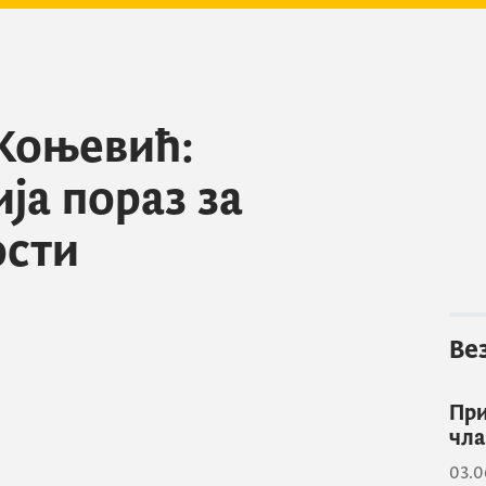
Коњевић:
ја пораз за
ости
Ве
При
чла
03.0