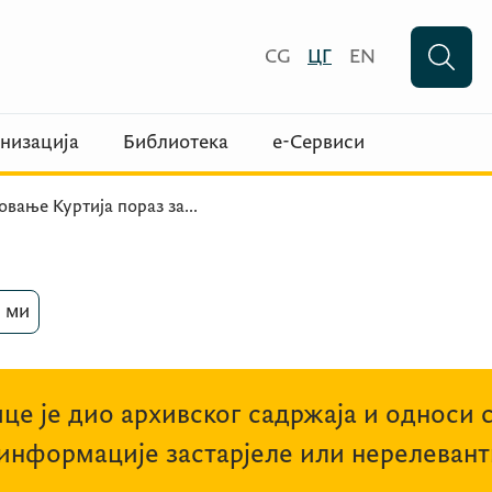
CG
ЦГ
EN
низација
Библиотека
е-Сервиси
вање Куртија пораз за
...
 ми
це је дио архивског садржаја и односи 
 информације застарјеле или нерелевант