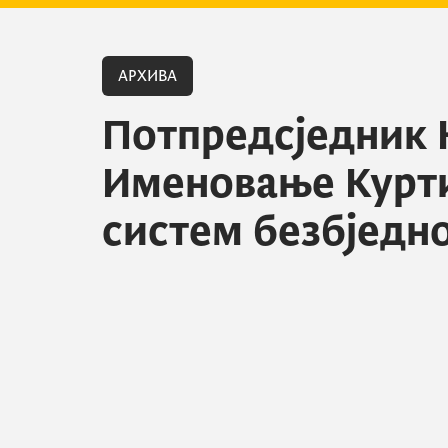
АРХИВА
Потпредсједник 
Именовање Курти
систем безбједн