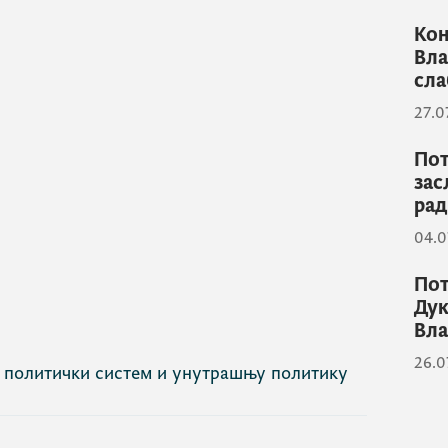
Коњ
Вла
сла
27.0
Пот
зас
рад
04.0
Пот
Дук
Вл
26.0
а политички систем и унутрашњу политику