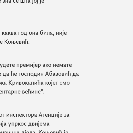
зна се шта јој је
 каква год она била, није
је Коњевић.
будете премијер ако немате
е да ће господин Абазовић да
ка Кривокапића којег смо
ентарне већине“.
 инспектора Агенције за
ја упркос двијема
ивична дјела, Коњевић је