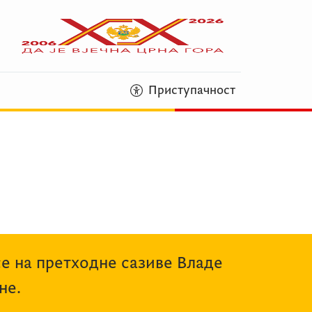
Приступачност
се на претходне сазиве Владе
не.