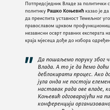
Потпредсједник Владе за политички 
политику
Рашко Коњевић
казао је да
да преиспита уставност Темељног уг
православом црквом профункционише
независни осврт правних експерата на 
краја мјесеца дође до избора одређе
Да пошаљемо поруку због ч
Влада. А то је да ћемо доћи 
деблокирати процес. Ако до
јула онда не постоји елеме
наставак рада ове владе, к
Коњевић одговарајући на п
конференцији организован