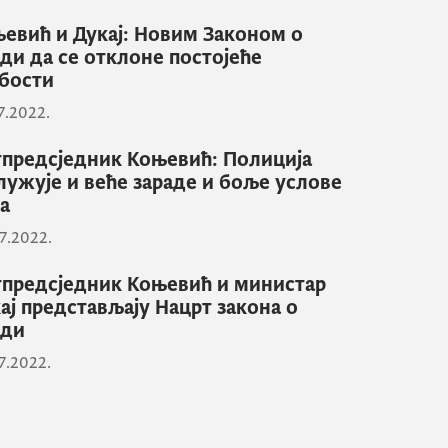
евић и Дукај: Новим Законом о
ди да се отклоне постојеће
бости
7.2022.
предсједник Коњевић: Полиција
лужује и веће зараде и боље услове
а
7.2022.
предсједник Коњевић и министар
ај представљају Нацрт закона о
ади
7.2022.