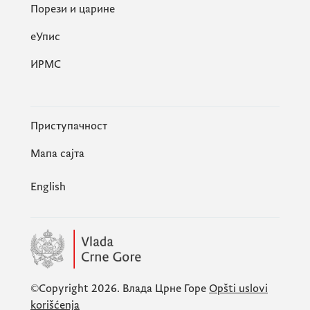
Порези и царине
eУпис
ИРМС
Приступачност
Мапа сајта
English
©Copyright 2026.
Влада Црне Горе
Opšti uslovi
korišćenja