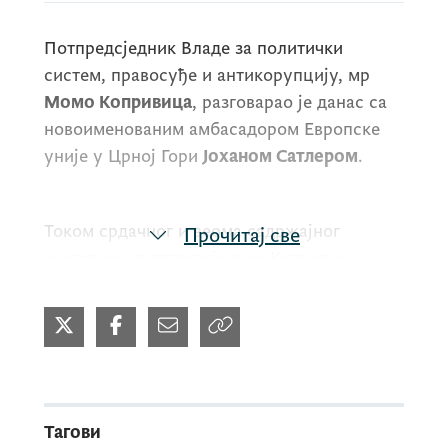
Потпредсједник Владе за политички
систем, правосуђе и антикорупцију, мр
Момо Копривица
, разговарао је данас са
новоименованим амбасадором Европске
уније у Црној Гори
Јоханом Сатлером
.
Током срдачног и веома садржајног
Прочитај све
разговора, потпредсједник Копривица
пожелио је господину Сатлеру срдачну
добродошлицу, изражавајући снажно
увјерење да ће Делегација ЕУ бити, као и
до сада, конструктиван партнер у
динамичном праћењу имплементације
реформи из преговарачког процеса, што је
Тагови
од великог значајаза нашу државу.