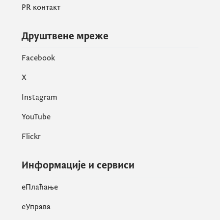
пољима.
PR контакт
Друштвене мреже
Facebook
X
Instagram
YouTube
Flickr
Информације и сервиси
eПлаћање
еУправа