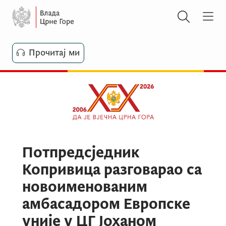
Прочитај ми
Потпредсједник
Копривица разговарао са
новоименованим
амбасадором Европске
уније у ЦГ Јоханом