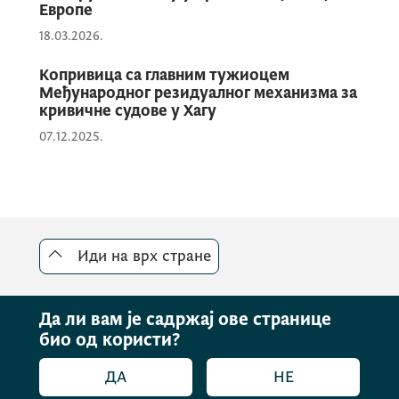
Европе
у процесу европских интеграција, те
18.03.2026.
нагласио посвећеност политици
проширења ЕУ. У том смислу пренио је
Копривица са главним тужиоцем
Међународног резидуалног механизма за
спремност која це допринијети успјешном
кривичне судове у Хагу
завршетку преговарачког процеса и
07.12.2025.
придруживању Европској унији у што
краћем периоду.
Том приликом Копривица је нагласио
Иди на врх стране
важност реформи у правосуђу, јачање
механизама за провјеру интегритета
највиших носилаца извршне власти и
Да ли вам је садржај ове странице
спречавање сукоба интереса, те укупног
био од користи?
антикорупцијског оквира. Копривица, који
ДА
НЕ
је и уједно предсједник Националног