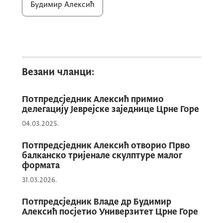
Будимир Алексић
Директор Југослав Благојевић је изразио
задовољство због чињенице да је
интересовање за упис на изузетно високом
нивоу, те да је такав однос залог боље
будућности.
Везани чланци:
Потпредсједник Алексић примио
Гимназија „Свети Сава” основана је 2022.
делегацију Јеврејске заједнице Црне Горе
године. Прва генерација ђака уписана је
04.03.2025.
школске 2023/24. године. Ријеч је о
установи која ради по програму општих
Потпредсједник Алексић отворио Прво
гимназија који је одобрио Национални
балканско тријенале скулптуре малог
формата
савјет за образовање на основу мишљења
31.03.2026.
Завода за школство и по лиценци
добијеној од Министарства просвјете,
Потпредсједник Владе др Будимир
науке, културе и спорта Црне Горе.
Алексић посјетио Универзитет Црне Горе