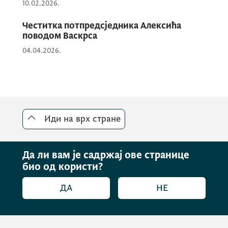
10.02.2026.
Састанку је присуствовала и сарадница
Честитка потпредсједника Алексића
поводом Васкрса
потпредсједника Владе Црне Горе
Марија
Лалатовић
.
04.04.2026.
Иди на врх стране
Да ли вам је садржај ове странице
био од користи?
ДА
НЕ