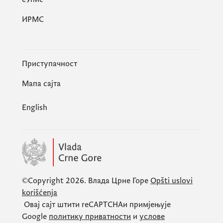
ИРМС
Приступачност
Мапа сајта
English
©Copyright 2026.
Влада Црне Горе
Opšti uslovi
korišćenja
Овај сајт штити
reCAPTCHA
и примјењује
Google
политику приватности
и
услове