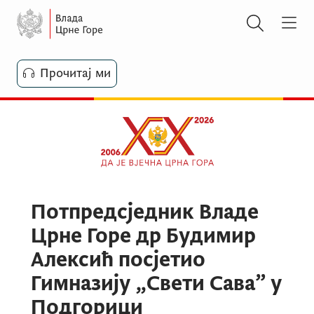
Прочитај ми
Потпредсједник Владе
Црне Горе др Будимир
Алексић посјетио
Гимназију „Свети Сава” у
Подгорици