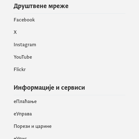
Друштвене мреже
Facebook
X
Instagram
YouTube
Flickr
Информације и сервиси
eПлаћање
еУправа
Порези и царине
eУпис