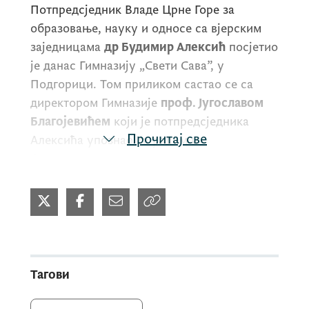
Потпредсједник Владе Црне Горе за
образовање, науку и односе са вјерским
заједницама
др Будимир Алексић
посјетио
је данас Гимназију „Свети Сава”, у
Подгорици. Том приликом састао се са
директором Гимназије
проф. Југославом
Благојевићем
који је потпредсједника
Прочитај све
Алексића упознао са радом и
функционисањем ове установе, али и
плановима за наредни период. Алексић се
посебно интересовао за појединости које
се тичу образовног програма, процеса
извођења саме наставе, просторних
капацитета, као и кадровског потенцијала
установе.
Тагови