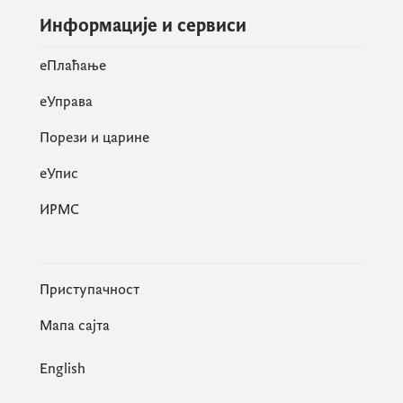
Информације и сервиси
eПлаћање
еУправа
Порези и царине
eУпис
ИРМС
Приступачност
Мапа сајта
English