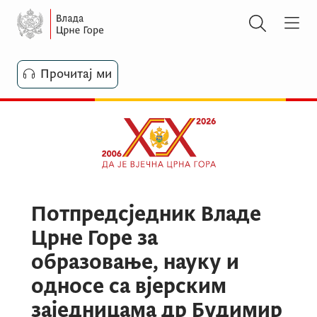
Прочитај ми
Потпредсједник Владе
Црне Горе за
образовање, науку и
односе са вјерским
заједницама др Будимир