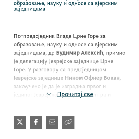
образовање, науку и односе са вјерским
заједницама
Потпредсједник Владе Црне Горе за
образовање, науку и односе са вјерским
заједницама, др
Будимир Алексић
, примио
је делегацију Јеврејске заједнице Црне
Горе. У разговору са предсједницом
Јеврејске заједнице
Нином Офнер Бокан
,
закључено је да је изградња првог и
Прочитај све
јединог Јеврејског културног центра и
Синагоге у Црној Гори посао од јавног
значаја за нашу државу. Такође, то је
уједно и сигуран пут за додатно
учвршћивање пријатељских односа између
Црне Горе и Израела. Предсједница Офнер