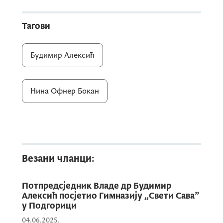
Бокан информисала је потпредсједника
Алексића о току градње објекта и
Тагови
потешкоћама са којима се у раду сусрећу,
првенствено везане за финансијски оквир.
Будимир Алексић
Нина Офнер Бокан
Везани чланци:
Потпредсједник Владе др Будимир
Алексић посјетио Гимназију „Свети Сава”
у Подгорици
04.06.2025.