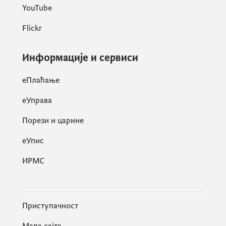
YouTube
Flickr
Информације и сервиси
eПлаћање
еУправа
Порези и царине
eУпис
ИРМС
Приступачност
Мапа сајта