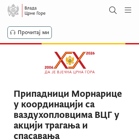
Прочитај ми
Припадници Морнарице
у координацији са
ваздухопловцима ВЦГ у
акцији трагања и
спасавања