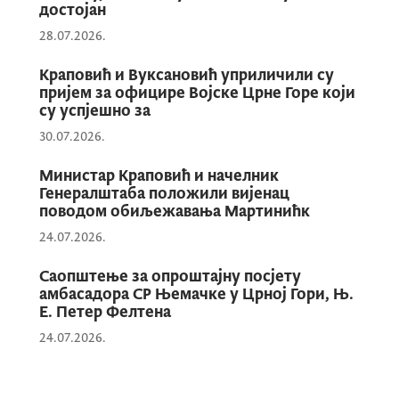
достојан
пилотска посада била у хеликоптеру
Белл 412.
28.07.2026.
Краповић и Вуксановић уприличили су
пријем за официре Војске Црне Горе који
су успјешно за
Министарству одбране се за помоћ у
30.07.2026.
акцији трагања и спашавања, јуче у
18:30х обратила Управа поморске
Министар Краповић и начелник
Генералштаба положили вијенац
сигурности, на основу информације
поводом обиљежавања Мартинићк
да су три лица на кајацима изгубила
контакт са копном због лоших
24.07.2026.
временских услова на мору.
Саопштење за опроштајну посјету
амбасадора СР Њемачке у Црној Гори, Њ.
Е. Петер Фелтена
24.07.2026.
На основу одобрења министра
одбране, ангажовани су хеликоптер