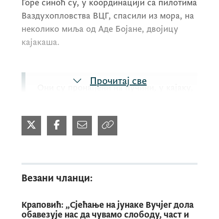
Горе синоћ су, у координацији са пилотима
Ваздухопловства ВЦГ, спасили из мора, на
неколико миља од Аде Бојане, двојицу
кајакаша.
Прочитај све
Они су пронађени на пучини, у кајаку,
док је треће лице успјело да стигне до
албанске обале.
У акцији спашавања, у крајње
Везани чланци:
неповољним временским условима, уз
кишу, вјетар и високе таласе,
коришћен је један од патролних
Краповић: „Сјећање на јунаке Вучјег дола
чамаца за брзе интервенције, док је
обавезује нас да чувамо слободу, част и