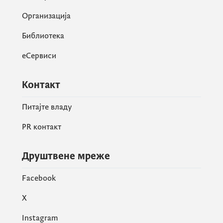
Организација
Библиотека
еСервиси
Контакт
Питајте владу
PR контакт
Друштвене мреже
Facebook
X
Акција „СТОП ИНФЛАЦИЈИ 100+” се
Instagram
наставља по сљедећем моделу: