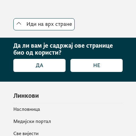
Иди на врх стране
Да ли вам је садржај ове странице
Полазећи од резултата претходно
био од користи?
спроведене акције Министарство је
ДА
НЕ
приступило креирању новог
антиинфлационог програма под називом
„СТОП ИНФЛАЦИЈИ 100+”
, којој се поред
трговаца у малопродаји, придружио и
Линкови
велики број добављача и домаћих
произвођача.
Насловница
Медијски портал
Све вијести