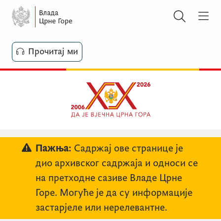
Прочитај ми
Пажња:
Садржај ове странице је
дио архивског садржаја и односи се
на претходне сазиве Владе Црне
Горе. Могуће је да су информације
застарјеле или нерелевантне.