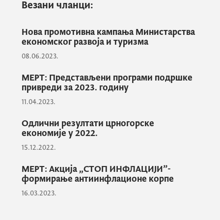
вишеструке позитивне ефекте. Поред
Везани чланци:
трговачких ланаца који се претежно баве
продајом робе широке потрошње акцији су
Нова промотивна кампања Министарства
економског развоја и туризма
се касније приључиле бројне апотеке,
08.06.2023.
продавци техничких уређаја и
телекомуникациони оператери, а у
МЕРТ: Представљени програми подршке
договору са Министарством су се
привреди за 2023. годину
дефинисали посебни услови и категорије
11.04.2023.
производа у складу са специфичностима
Одлични резултати црногорске
нових продаваца.
економије у 2022.
15.12.2022.
МЕРТ: Акција „СТОП ИНФЛАЦИЈИ”-
формирање антиинфлационе корпе
16.03.2023.