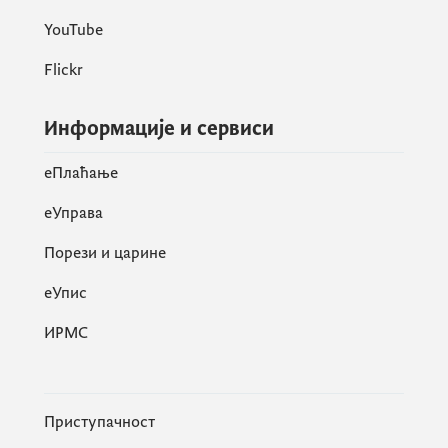
YouTube
Flickr
Трговци су дужни да дефинишу листу
од најмање
100 производа
за које ће
Информације и сервиси
снизити цијене на начин
што
ће
утврдити максималну
eПлаћање
малопродајну и велепродајну маржу у
висини од 5%, док за трговце који
еУправа
имају испод 100 запослених,
Порези и царине
антиинфлациона корпа подразумјева
листу од најмање 50 производа.
eУпис
Производи из антиинфлационе корпе
ИРМС
ће се обиљежавати на идентичан
начин као и у претходној акцији “Стоп
инфлацији”.
Приступачност