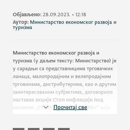
Објављено:
28.09.2023.
•
12:18
Аутор:
Министарство економског развоја и
туризма
Министарство економског развоја и
туризма (у даљем тексту: Министарство) је
у сарадњи са представницима трговачких
ланаца, малопродајним и велепродајним
трговинама, дистрибутерима, као и другим
заинтересованим субјектима, договорило
наставак акције Стоп инфлацији под
Прочитај све
називом „СТОП ИНФЛАЦИЈИ 100+”
која
има за циљ заштиту животног стандарда
грађања и смањење инфлације.