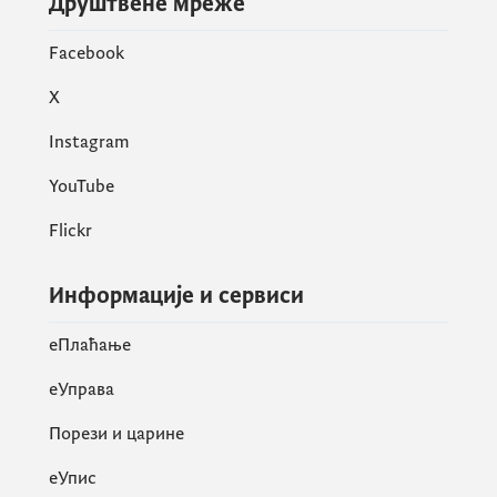
Друштвене мреже
Facebook
X
Instagram
YouTube
Flickr
Информације и сервиси
eПлаћање
еУправа
Порези и царине
eУпис