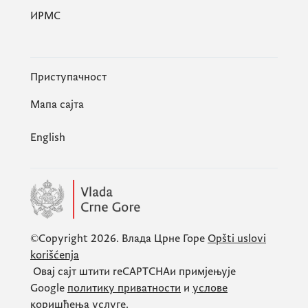
ИРМС
Приступачност
Мапа сајта
English
©Copyright 2026.
Влада Црне Горе
Opšti uslovi
korišćenja
Овај сајт штити
reCAPTCHA
и примјењује
Google
политику приватности
и
услове
коришћења услуге
.