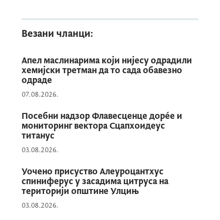
Везани чланци:
Апел маслинарима који нијесу одрадили
хемијски третман да то сада обавезно
одраде
07.08.2026.
Посебни надзор Флавесценце дорéе и
мониторинг вектора Сцапхоидеус
титанус
03.08.2026.
Уочено присуство Алеуроцантхус
спиниферус у засадима цитруса на
територији општине Улцињ
03.08.2026.