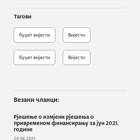
Тагови
буџет вијести
Вијести
буџет вијести
Вијести
Везани чланци:
Рјешење о измјени рјешења о
привременом финансирању за јун 2021.
године
24.06.2021.