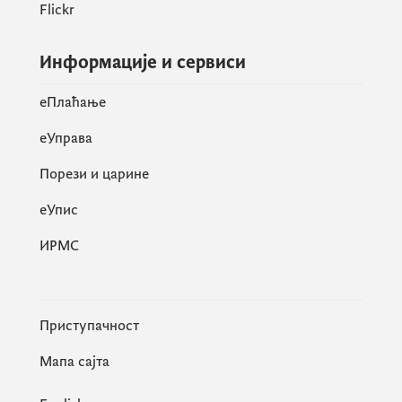
Flickr
Информације и сервиси
eПлаћање
еУправа
Порези и царине
eУпис
ИРМС
Приступачност
Мапа сајта