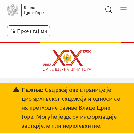
Прочитај ми
Пажња:
Садржај ове странице је
дио архивског садржаја и односи се
на претходне сазиве Владе Црне
Горе. Могуће је да су информације
застарјеле или нерелевантне.