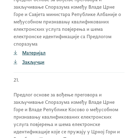
закључивање Споразума између Владе Црне
Горе и Савјета министара Републике Албаније о
међусобном признавању квалификованих
електронских услуга повјерења и шема
електронске идентификације са Предлогом
споразума
Материјал
Закључци
21.
Предлог основе за вођење преговора и
закључивање Споразума између Владе Црне
Горе и Владе Републике Косово о међусобном
признавању квалификованих електронских
услуга повјерења и шема електронске
идентификације које се пружају у Црној Гори и