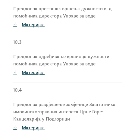
дужности в. д. генералне директорице
Предлог за престанак вршења дужности в. д.
Директората за иновације и паметну
помоћника директора Управе за воде
специјализацију у Министарству
Материјал
просвјете, науке и иновација
мр Савице
Вујичић
,
10.3
донијела Рјешење о одређивању
мр
Савице Вујичић
за вршитељку
Предлог за одређивање вршиоца дужности
дужности генералне директорице
помоћника директора Управе за воде
Директората за иновације и паметну
Материјал
специјализацију у Министарству
просвјете, науке и иновација и
10.4
донијела Рјешење о именовању
Предлог за разрјешење замјенице Заштитника
Мерсихе Адровић
за предсједницу
имовинско-правних интереса Црне Горе-
Управног одбора Завода за јединствено
Канцеларија у Подгорици
вјештачење инвалидитета и
Бошка
Материјал
Лазаревића
,
Анђеле Ивановић
и