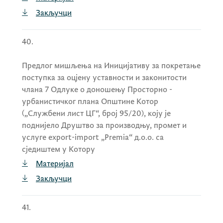
Закључци
40.
Предлог мишљења на Иницијативу за покретање
поступка за оцјену уставности и законитости
члана 7 Одлуке о доношењу Просторно -
урбанистичког плана Општине Котор
(„Службени лист ЦГ“, број 95/20), коју је
поднијело Друштво за производњу, промет и
услуге export-import „Premia“ д.о.о. са
сједиштем у Котору
Материјал
Закључци
41.