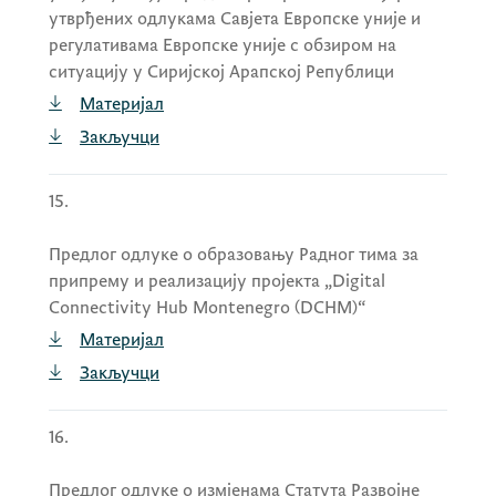
утврђених одлукама Савјета Европске уније и
регулативама Европске уније с обзиром на
ситуацију у Сиријској Арапској Републици
Материјал
Закључци
15.
Предлог одлуке о образовању Радног тима за
припрему и реализацију пројекта „Digital
Connectivity Hub Montenegro (DCHM)“
Материјал
Закључци
16.
Предлог одлуке о измјенама Статута Развојне