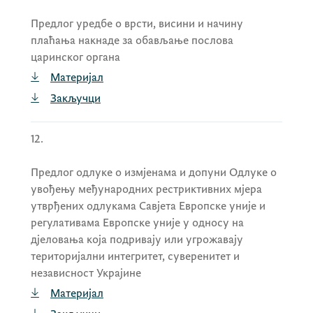
Предлог уредбе о врсти, висини и начину
плаћања накнаде за обављање послова
царинског органа
Материјал
Закључци
12.
Предлог одлуке о измјенама и допуни Одлуке о
увођењу међународних рестриктивних мјера
утврђених одлукама Савјета Европске уније и
регулативама Европске уније у односу на
дјеловања која подривају или угрожавају
територијални интегритет, суверенитет и
независност Украјине
Материјал