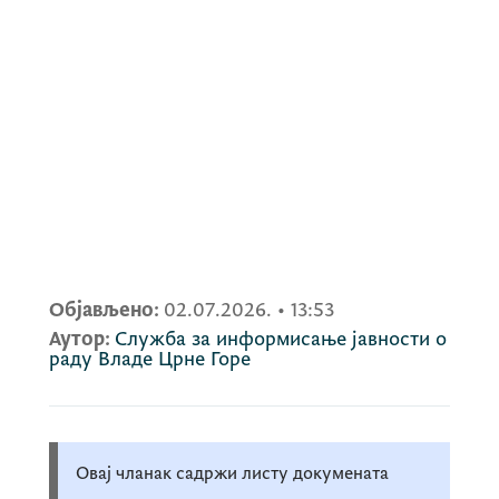
Објављено:
02.07.2026.
•
13:53
Аутор:
Служба за информисање јавности о
раду Владе Црне Горе
Овај чланак садржи листу докумената