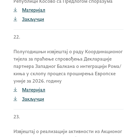
Републици Косово са Предлогом споразума
Материјал
Закључци
22.
Полугодишњи извјештај о раду Координационог
тијела за праћење спровођења Декларације
партнера Западног Балкана о интеграцији Рома/
киња у склопу процеса проширења Европске
уније за 2026. годину
Материјал
Закључци
23.
Извјештај о реализацији активности из Акционог