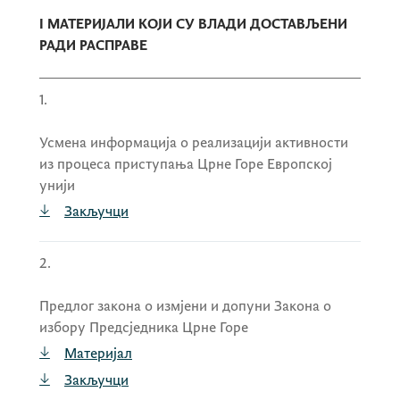
шефице Сталне мисије Црне Горе при
I МАТЕРИЈАЛИ КОЈИ СУ ВЛАДИ ДОСТАВЉЕНИ
Савјету Европе, на резидентној основи,
РАДИ РАСПРАВЕ
са сједиштем у Стразбуру,
донијела Рјешење о престанку вршења
1.
дужности в. д. помоћника директора
Управе за воде
Ивана Ненезића
,
Усмена информација о реализацији активности
из процеса приступања Црне Горе Европској
донијела Рјешење о одређивању
Ивана
унији
Ненезића
за вршиоца дужности
Закључци
помоћника директора Управе за воде,
донијела Рјешење о разрјешењу
2.
замјенице Заштитника имовинско-
правних интереса Црне Горе –
Предлог закона о измјени и допуни Закона о
Канцеларија у Подгорици
Марије
избору Предсједника Црне Горе
Божовић
,
Материјал
Закључци
донијела Рјешење о престанку мандата