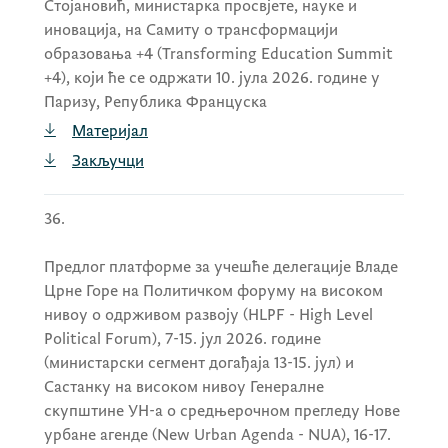
Стојановић, министарка просвјете, науке и
иновација, на Самиту о трансформацији
образовања +4 (Transforming Education Summit
+4), који ће се одржати 10. јула 2026. године у
Паризу, Република Француска
Материјал
Закључци
36.
Предлог платформе за учешће делегације Владе
Црне Горе на Политичком форуму на високом
нивоу о одрживом развоју (HLPF - High Level
Political Forum), 7-15. јул 2026. године
(министарски сегмент догађаја 13-15. јул) и
Састанку на високом нивоу Генералне
скупштине УН-а о средњерочном прегледу Нове
урбане агенде (New Urban Agenda - NUA), 16-17.