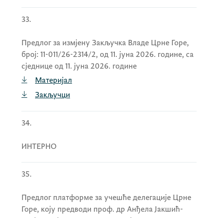
33.
Предлог за измјену Закључка Владе Црне Горе,
број: 11-011/26-2314/2, од 11. јуна 2026. године, са
сједнице од 11. јуна 2026. године
Материјал
Закључци
34.
ИНТЕРНО
35.
Предлог платформе за учешће делегације Црне
Горе, коју предводи проф. др Анђела Јакшић-