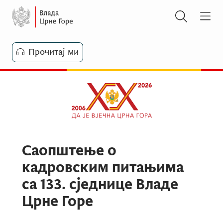
Прочитај ми
Саопштење о
кадровским питањима
са 133. сједнице Владе
Црне Горе