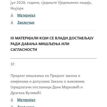
јул 2026. године, сједиште Уједињених нација,
Њујорк
Материјал
Закључци
III МАТЕРИЈАЛИ КОЈИ СЕ ВЛАДИ ДОСТАВЉАЈУ
РАДИ ДАВАЊА МИШЉЕЊА ИЛИ
САГЛАСНОСТИ
37.
Предлог мишљења на Предлог закона о
измјенама и допунама Закона о љековима
(предлагачи посланици Дане Марковић и
Драгана Вучевић)
Материјал
Закључци