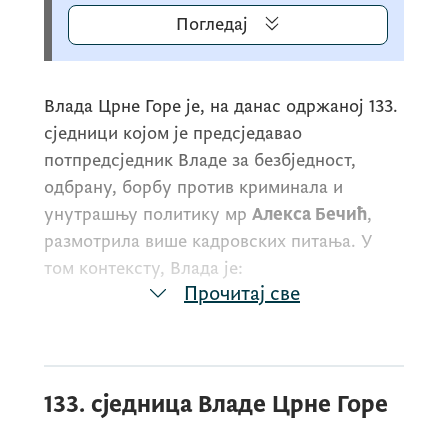
Погледај
Влада Црне Горе је, на данас одржаној 133.
сједници којом је предсједавао
потпредсједник Владе за безбједност,
одбрану, борбу против криминала и
унутрашњу политику мр
Алекса Бечић
,
размотрила више кадровских питања. У
том контексту, Влада је:
Прочитај све
утврдила Предлог да се
Божидарка
Крунић
опозове са дужности
изванредне и опуномоћене амбасадорке
133. сједница Владе Црне Горе
Црне Горе – сталне представнице –