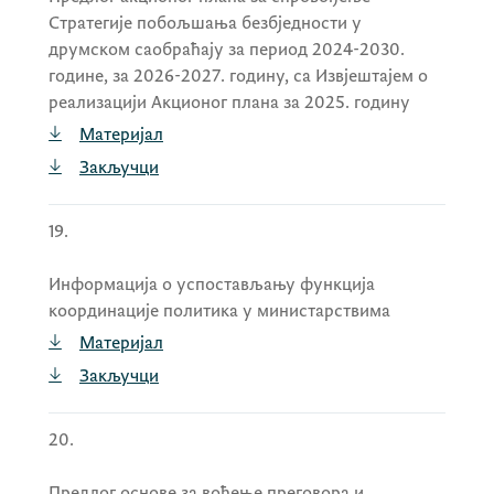
Стратегије побољшања безбједности у
друмском саобраћају за период 2024-2030.
године, за 2026-2027. годину, са Извјештајем о
реализацији Акционог плана за 2025. годину
Материјал
Закључци
19.
Информација о успостављању функција
координације политика у министарствима
Материјал
Закључци
20.
Предлог основе за вођење преговора и