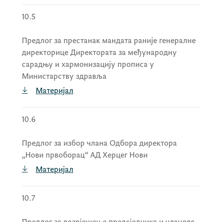
Марине Вујачић
за чланове/ице овог
10.5
одбора.
Предлог за престанак мандата раније генералне
директорице Директората за међународну
сарадњу и хармонизацију прописа у
Министарству здравља
Материјал
10.6
Предлог за избор члана Одбора директора
„Нови првоборац“ АД Херцег Нови
Материјал
10.7
Предлог за разрјешење предсједника и чланова