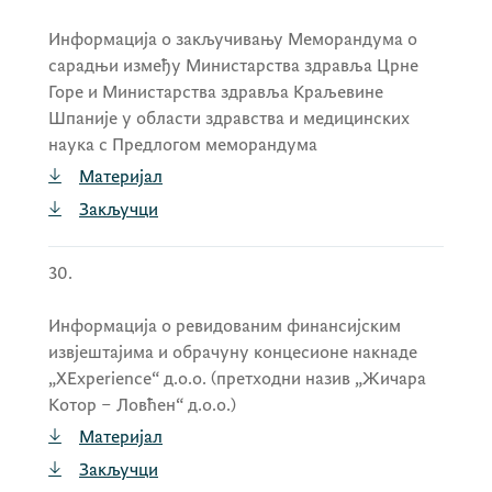
Информација о закључивању Меморандума о
сарадњи између Министарства здравља Црне
Горе и Министарства здравља Краљевине
Шпаније у области здравства и медицинских
наука с Предлогом меморандума
Материјал
Закључци
30.
Информација о ревидованим финансијским
извјештајима и обрачуну концесионе накнаде
„XExperience“ д.о.о. (претходни назив „Жичара
Котор – Ловћен“ д.о.о.)
Материјал
Закључци