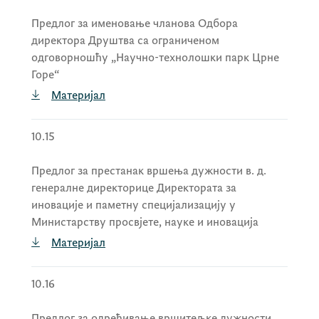
Предлог за именовање чланова Одбора
директора Друштва са ограниченом
одговорношћу „Научно-технолошки парк Црне
Горе“
Материјал
10.15
Предлог за престанак вршења дужности в. д.
генералне директорице Директората за
иновације и паметну специјализацију у
Министарству просвјете, науке и иновација
Материјал
10.16
Предлог за одређивање вршитељке дужности