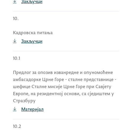
Закључци
донијела Рјешење о разрјешењу чланова
Одбора директора Друштва са
10.
ограниченом одговорношћу „Научно-
технолошки парк Црне Горе“ у саставу:
Кадровска питања
проф. др Бобан Меловић
,
Никола
Закључци
Мићуновић
и
Исидора Ињац-
Ивановић
,
10.1
донијела Рјешење о именовању чланова
Предлог за опозив изванредне и опуномоћене
Одбора директора Друштва са
амбасадорке Црне Горе - сталне представнице -
ограниченом одговорношћу „Научно-
шефице Сталне мисије Црне Горе при Савјету
технолошки парк Црне Горе“ у саставу:
Европе, на резидентној основи, са сједиштем у
мр Валентина Радуловић
,
Исидора
Стразбуру
Ињац-Ивановић
и
проф. др Бобан
Материјал
Меловић
,
10.2
донијела Рјешење о престанку вршења