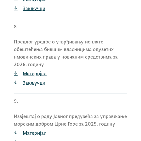
Подгорица
Катарине Лаловић
,
Закључци
донијела Рјешење о разрјешењу чланова
Одбора директора Друштва са
8.
ограниченом одговорношћу „Фонд за
иновације Црне Горе“ Подгорица у
Предлог уредбе о утврђивању исплате
саставу:
мр Ивана Јанковић-
обештећења бившим власницима одузетих
имовинских права у новчаним средствима за
Мијановић
,
Лука Мијановић
,
Вук
2026. годину
Ждралевић
,
Јелена
Материјал
Стаменић
и
Бранислав Радуловић
,
Закључци
донијела Рјешење о именовању чланова
Одбора директора Друштва са
9.
ограниченом одговорношћу „Фонд за
иновације Црне Горе“ Подгорица у
Извјештај о раду Јавног предузећа за управљање
саставу:
Катарина Лаловић
,
Александра
морским добром Црне Горе за 2025. годину
Мугоша
,
Лука Мијановић
,
Вук
Материјал
Ждралевић
и
Бранислав Радуловић
,