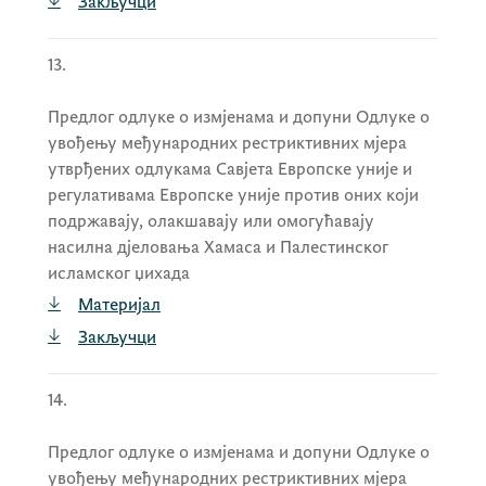
Закључци
13.
Предлог одлуке о измјенама и допуни Одлуке о
увођењу међународних рестриктивних мјера
утврђених одлукама Савјета Европске уније и
регулативама Европске уније против оних који
подржавају, олакшавају или омогућавају
насилна дјеловања Хамаса и Палестинског
исламског џихада
Материјал
Закључци
14.
Предлог одлуке о измјенама и допуни Одлуке о
увођењу међународних рестриктивних мјера