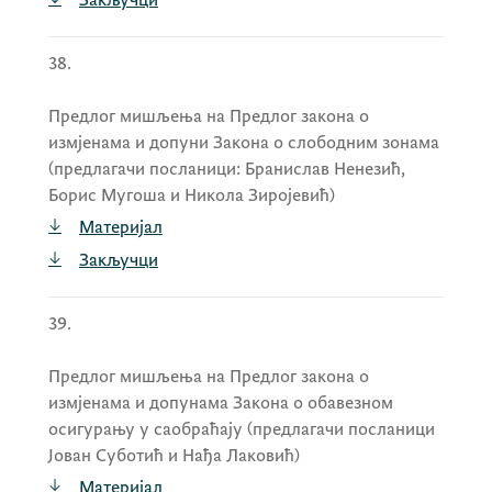
38.
Предлог мишљења на Предлог закона о
измјенама и допуни Закона о слободним зонама
(предлагачи посланици: Бранислав Ненезић,
Борис Мугоша и Никола Зиројевић)
Материјал
Закључци
39.
Предлог мишљења на Предлог закона о
измјенама и допунама Закона о обавезном
осигурању у саобраћају (предлагачи посланици
Јован Суботић и Нађа Лаковић)
Материјал