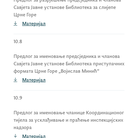
Савјета Јавне установе Библиотека за слијепе
Црне Горе
Материјал
10.8
Предлог за именовање предсједника и чланова
Савјета Јавне установе Библиотека приступачних
формата Црне Горе „Војислав Минић“
Материјал
10.9
Предлог за именовање чланице Координационог
тијела за усклађивање и праћење инспекцијских
надзора
Материјал