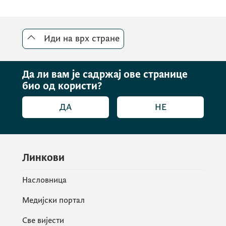
Иди на врх стране
Да ли вам је садржај ове странице
био од користи?
ДА
НЕ
Линкови
Насловница
Медијски портал
Све вијести