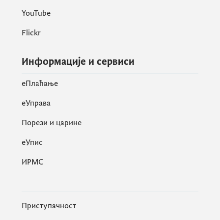
YouTube
Flickr
Информације и сервиси
eПлаћање
еУправа
Порези и царине
eУпис
ИРМС
Приступачност