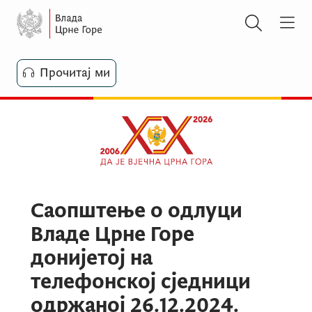
Прочитај ми
Саопштење о одлуци
Владе Црне Горе
донијетој на
телефонској сједници
одржаној 26.12.2024.