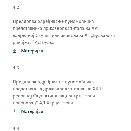
4.2
Предлог за одређивање пуномоћника –
представника државног капитала на XVI
ванредној Скупштини акционара ХГ „Будванска
ривијера“ АД Будва
Материјал
4.3
Предлог за одређивање пуномоћника –
представника државног капитала, на XXIII
редовној Скупштини акционара „Нови
првоборац“ АД Херцег Нови
Материјал
4.4