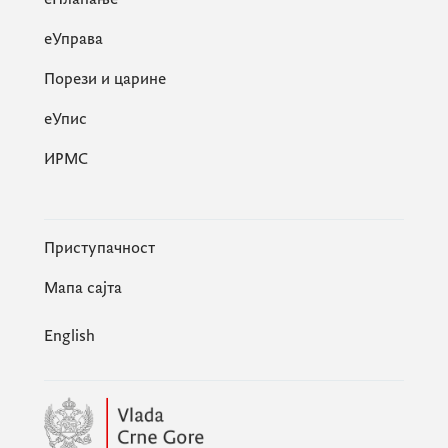
еУправа
Порези и царине
eУпис
ИРМС
Приступачност
Мапа сајта
English