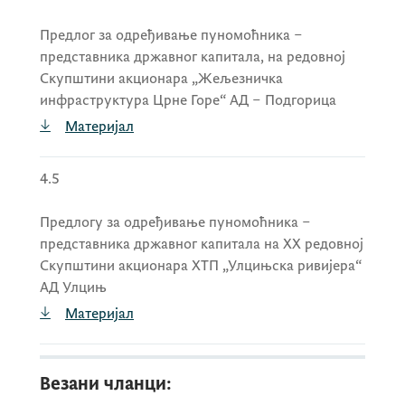
Предлог за одређивање пуномоћника –
представника државног капитала, на редовној
Скупштини акционара „Жељезничка
инфраструктура Црне Горе“ АД – Подгорица
Материјал
4.5
Предлогу за одређивање пуномоћника –
представника државног капитала на XX редовној
Скупштини акционара ХТП „Улцињска ривијера“
АД Улцињ
Материјал
Везани чланци: