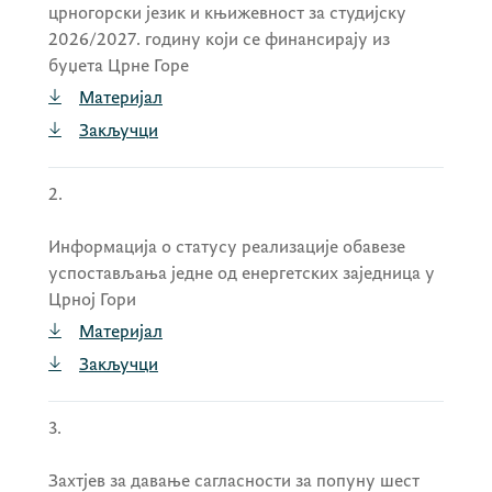
црногорски језик и књижевност за студијску
4.1.
Предлогу за избор чланова Надзорног
2026/2027. годину који се финансирају из
одбора ХГ „Будванска ривијера“ АД Будва
;
буџета Црне Горе
4.2.
Предлогу за одређивање пуномоћника –
Материјал
представника државног капитала на
XVI
Закључци
ванредној Скупштини акционара ХГ
„Будванска ривијера“ АД Будва
,
2.
4.3.
Предлогу за одређивање пуномоћника –
представника државног капитала, на
XXIII
Информација о статусу реализације обавезе
редовној Скупштини акционара „Нови
успостављања једне од енергетских заједница у
првоборац“ АД Херцег Нови
,
Црној Гори
4.4.
Предлогу за одређивање пуномоћника –
Материјал
представника државног капитала, на
Закључци
редовној Скупштини акционара
„Жељезничка инфраструктура Црне Горе“
3.
АД – Подгорица
и
4.5.
Предлогу за одређивање пуномоћника –
Захтјев за давање сагласности за попуну шест