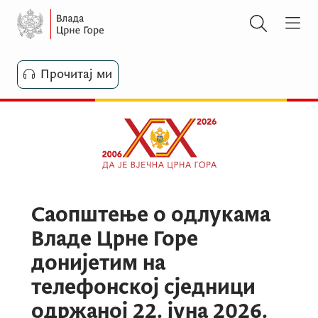
Прочитај ми
Саопштење о одлукама
Владе Црне Горе
донијетим на
телефонској сједници
одржаној 22. јуна 2026.