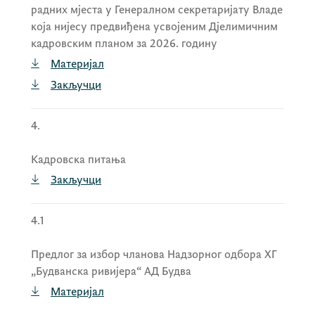
представника државног капитала на
XX
радних мјеста у Генералном секретаријату Владе
редовној Скупштини акционара ХТП
која нијесу предвиђена усвојеним Дјелимичним
„Улцињска ривијера“ АД Улцињ
.
кадровским планом за 2026. годину
Материјал
Закључци
4.
Кадровска питања
Закључци
4.1
Предлог за избор чланова Надзорног одбора ХГ
„Будванска ривијера“ АД Будва
Материјал