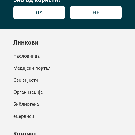
ДА
НЕ
Линкови
Насловница
Медијски портал
Све вијести
Организација
Библиотека
еСервиси
Контакт